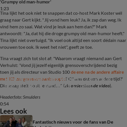
'Grumpy old man-humor'
1:23
Tina lijkt het ook niet te snappen dat co-host Mark Koster wél
graag naar Gert kijkt. "Jij vond hem leuk? Ja, ik zap dan weg. Ik
vind hem zo saai. Wat vind je leuk aan hem dan?" Mark
antwoordt: "Ja, dat hij die droge grumpy old man-humor heeft."
Tina lijkt niet overtuigd. "Ik voel ook altijd een soort dédain naar
vrouwen toe ook. Ik weet het niet", geeft ze toe.
Tina vraagt zich tot slot af: "Waarom vraagt niemand aan Gert
Verhulst: 'Vond jij jezelf eigenlijk grensoverschrijdend bezig
toen jij als directeur van Studio 100
de ene na de andere affaire
René grapt over Gert Verhulst: 'Z'n vrouw 
met K3-zangeressen aanknoopte
? Of was dat een andere tijd?'
mag blij zijn dat het geen K12 heet!'
Die vraag stelt nooit iemand…" (
zie onderstaande video
).
Headerfoto: Smulders
0:54
Lees ook
Fantastisch nieuws voor de fans van De