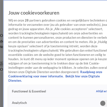
Jouw cookievoorkeuren
Wij en onze
28
partners gebruiken cookies en vergelijkbare technieken 
informatie te verzamelen over jou als gebruiker van onze website(s), jou
gedrag en jouw apparaten. Als je „Alle cookies accepteren” selecteert,
worden trackingtechnologieën ingeschakeld om onze advertenties en
Overzicht
Afleveringen
Tip
Entertainment
BN'ers
TV
Crime
Algemeen
content te kunnen personaliseren, onze producten en diensten te verbet
de redactie
Nieuwsbrief
en om de prestaties van advertenties en content te meten. Als je „Huidi
keuze opslaan” selecteert of je toestemming intrekt, worden deze
Volg Shownieuws
trackingtechnologieën uitgeschakeld. We gebruiken dan enkel functionel
essentiële cookies om de website goed te laten functioneren en veilig te
houden. Je kunt dit menu op ieder moment opnieuw openen om je keuzes
wijzigen of om je toestemming in te trekken door op de link Cookie-
Zoeken
instellingen onder aan de webpagina te klikken. Je selecties zullen overal
Overzicht
Entertainment
Spraakmakend
Reality
Crime
Video's
Afl
binnen onze Digitale Diensten worden doorgevoerd.
Raadpleeg onze
Cookieverklaring voor meer informatie.
Bekijk hier onze Digitale
Diensten.
Altijd ac
Functioneel & Essentieel
Analytisch