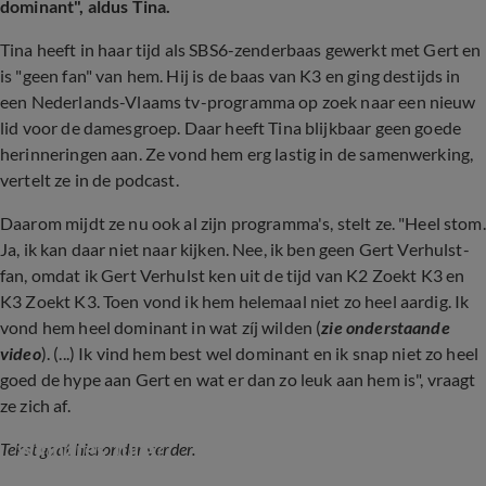
dominant", aldus Tina.
Tina heeft in haar tijd als SBS6-zenderbaas gewerkt met Gert en
is "geen fan" van hem. Hij is de baas van K3 en ging destijds in
een Nederlands-Vlaams tv-programma op zoek naar een nieuw
lid voor de damesgroep. Daar heeft Tina blijkbaar geen goede
herinneringen aan. Ze vond hem erg lastig in de samenwerking,
vertelt ze in de podcast.
Daarom mijdt ze nu ook al zijn programma's, stelt ze. "Heel stom.
Ja, ik kan daar niet naar kijken. Nee, ik ben geen Gert Verhulst-
fan, omdat ik Gert Verhulst ken uit de tijd van K2 Zoekt K3 en
K3 Zoekt K3. Toen vond ik hem helemaal niet zo heel aardig. Ik
vond hem heel dominant in wat zíj wilden (
zie onderstaande
video
). (...) Ik vind hem best wel dominant en ik snap niet zo heel
goed de hype aan Gert en wat er dan zo leuk aan hem is", vraagt
ze zich af.
Stuurde Gert Verhulst keuze K2 zoekt K3-
winnares Julia?
Tekst gaat hieronder verder.