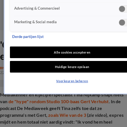
Advertising & Commercieel
Marketing & Social media
Derde partijen lijst
'Gert Verhulst heel dominant
en met dédain naar vrouwen'
Alle cookies accepteren
Huidige keuze opslaan
BN'ERS
22 mrt 2025, 20:52
Voorkeuren beheren
Mediakenner en kijkcijferspecialist Tina Nijkamp snapt niets
van
de "hype" rondom Studio 100-baas Gert Verhulst
. In de
podcast De Mediaweek geeft Tina zelfs toe dat ze
programma's met Gert,
zoals Wie van de 3
(
zie video
), expres
mijdt en hem totaal niet aardig vindt: "Ik vond hem heel