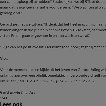
een cameraploeg bij te hebben? Straks kijken we bij RTL of de so
maar dat is nog geen garantie voor de serie. "We wachten af wat d
genoeg vind."
Gerard ziet het wel zitten. "Ik denk dat het heel grappig is, maar
komen dingen in die je niet in een vlog of op TikTok ziet, dat mo
zitten. En die gaan er gewoon in en dan wachten we af."
"Ik ga van het positieve uit. Het komt goed hoor", zegt hij met ee
Vlog
Voor de mensen die een kijkje uit het leven van Gerard Joling wil
onlangs nog over een pijnlijk ongelukje: hij verwonde zichzelf v
Gerard Joling verwondt zichzelf voor première
om niet te gaan.
Meer hierover zie je in de video hieronder.
Beeld: Edwin Smulders
3:41
Lees ook