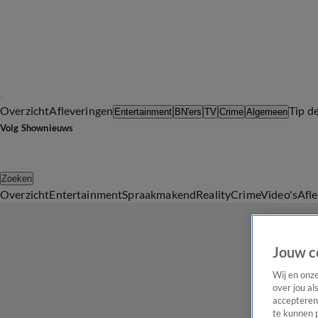
Overzicht
Afleveringen
Tip d
Entertainment
BN'ers
TV
Crime
Algemeen
Volg Shownieuws
Zoeken
Overzicht
Entertainment
Spraakmakend
Reality
Crime
Video's
Afl
Jouw c
Wij en onz
over jou al
accepteren
te kunnen 