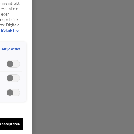
ing intrekt,
 essentiële
 ieder
 op de link
nze Digitale
Bekijk hier
Altijd actief
s accepteren