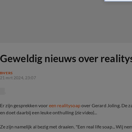
Geweldig nieuws over reality
BN'ERS
21 mrt 2024, 23:07
Er zijn gesprekken voor
een realitysoap
over Gerard Joling. De za
en doet daarbij een leuke onthulling
(zie video)
...
Ze zijn namelijk al bezig met draaien. "Een real life soap... Wij ne