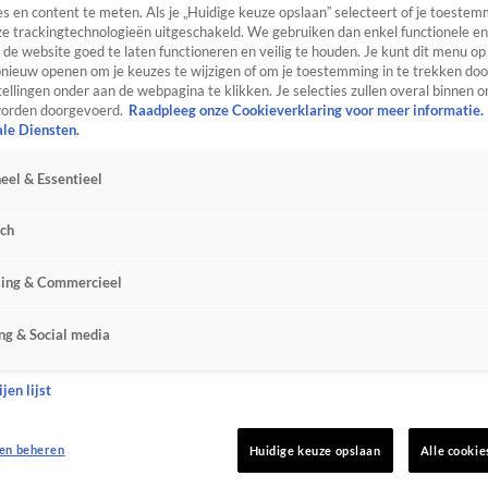
s en content te meten. Als je „Huidige keuze opslaan” selecteert of je toestemm
e trackingtechnologieën uitgeschakeld. We gebruiken dan enkel functionele en
de website goed te laten functioneren en veilig te houden. Je kunt dit menu op
ieuw openen om je keuzes te wijzigen of om je toestemming in te trekken door
ellingen onder aan de webpagina te klikken. Je selecties zullen overal binnen o
orden doorgevoerd.
Raadpleeg onze Cookieverklaring voor meer informatie.
ale Diensten.
eel & Essentieel
sch
sing & Commercieel
ng & Social media
jen lijst
en beheren
Huidige keuze opslaan
Alle cookie