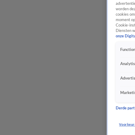
advertentie
worden dez
cookies om 
moment opn
Cookie-inst
Diensten w
onze Digit
Function
Analyti
Adverti
Marketi
Derde parti
Voorkeur