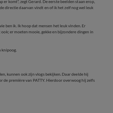
ap er komt", zegt Gerard. De eerste beelden staan erop,
e directie daarvan vindt en of ik het zelf nog wel leuk
 wie ben ik. Ik hoop dat mensen het leuk vinden. Er
et ook; er moeten mooie, gekke en bijzondere dingen in
n knipoog.
len, kunnen ook zijn vlogs bekijken. Daar deelde hij
oor de première van PATTY. Hierdoor overwoog hij zelfs
 Patty