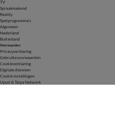
TV
Spraakmakend
Reality
Spelprogramma's
Algemeen
Nederland
Buitenland
Voorwaarden
Privacyverklaring
Gebruiksvoorwaarden
Cookieverklaring
Digitale diensten
Cookie instellingen
Upod & Talpa Network
Adverteren
Vacatures
Publieksservice
Toegankelijkheid
Over ons