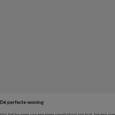
Dé perfecte woning
Van het bouwen van een eigen sportschool aan huis, tot een com