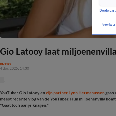
Derde parti
Voorkeur
Gio Latooy laat miljoenenvilla
BN'ERS
4 dec 2025, 14:30
YouTuber Gio Latooy en
zijn partner Lynn Hermanussen
gaan 
meest recente vlog van de YouTuber. Hun miljoenenvilla komt 
"Gaat toch aan je knagen."