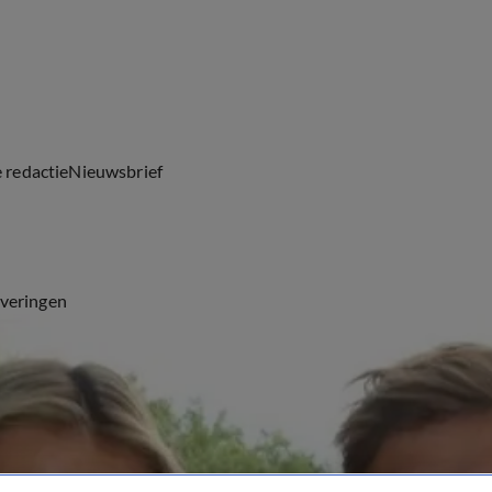
e redactie
Nieuwsbrief
everingen