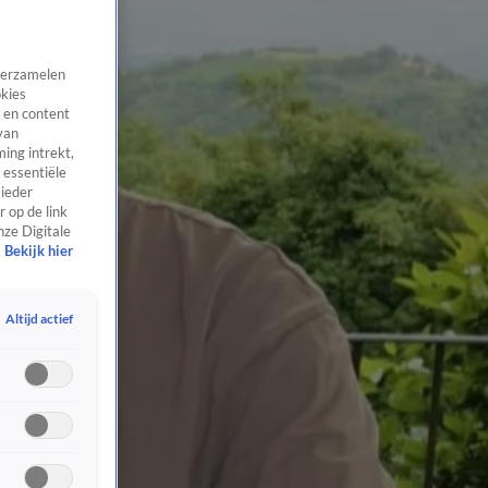
 verzamelen
okies
 en content
van
ing intrekt,
 essentiële
 ieder
 op de link
nze Digitale
Bekijk hier
Altijd actief