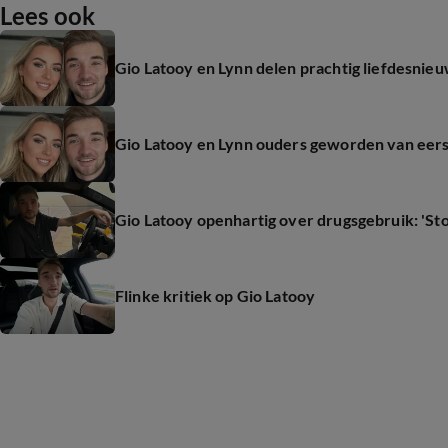
Lees ook
Gio Latooy en Lynn delen prachtig liefdesnie
Gio Latooy en Lynn ouders geworden van eers
Gio Latooy openhartig over drugsgebruik: 'St
Flinke kritiek op Gio Latooy