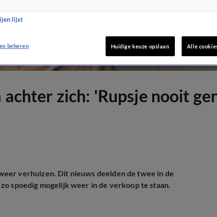
jen lijst
en beheren
Huidige keuze opslaan
Alle cookie
 achter zich: 'Rupsje nooit ge
weer verhuizen. Dit nieuws deelden de twee in de
zo spoedig mogelijk weer in de verkoop te staan.