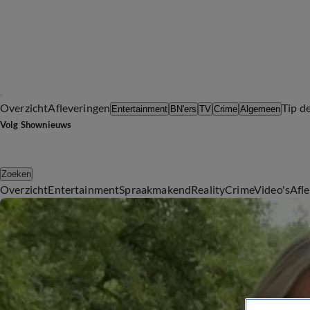
Overzicht
Afleveringen
Tip d
Entertainment
BN'ers
TV
Crime
Algemeen
Volg Shownieuws
Zoeken
Overzicht
Entertainment
Spraakmakend
Reality
Crime
Video's
Afl