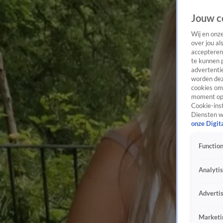
Jouw c
Wij en onz
over jou al
accepteren
te kunnen 
advertentie
worden dez
cookies om 
moment opn
Cookie-inst
Diensten w
onze Digit
Function
Analyti
Adverti
Marketi