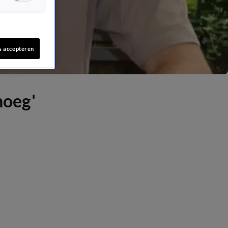
s accepteren
noeg'