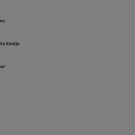
uws
te kindje
om'