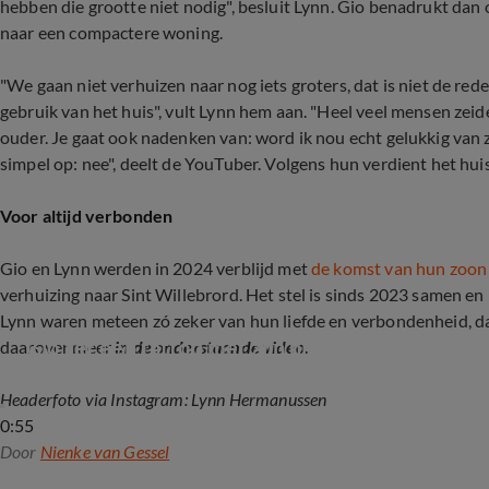
hebben die grootte niet nodig", besluit Lynn. Gio benadrukt dan oo
naar een compactere woning.
"We gaan niet verhuizen naar nog iets groters, dat is niet de red
gebruik van het huis", vult Lynn hem aan. "Heel veel mensen zeid
ouder. Je gaat ook nadenken van: word ik nou echt gelukkig van z
simpel op: nee", deelt de YouTuber. Volgens hun verdient het hui
Voor altijd verbonden
Gio en Lynn werden in 2024 verblijd met
de komst van hun zoo
verhuizing naar Sint Willebrord. Het stel is sinds 2023 samen en
Lynn waren meteen zó zeker van hun liefde en verbondenheid, dat
Gio zet een tattoo met zijn nieuwe vriendin
daarover meer
in de onderstaande video.
Headerfoto via Instagram: Lynn Hermanussen
0:55
Door
Nienke van Gessel