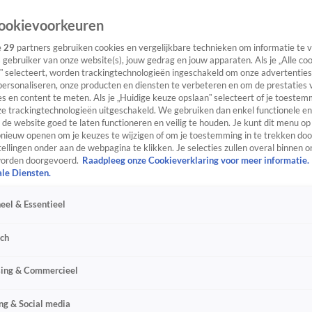
ookievoorkeuren
e
29
partners gebruiken cookies en vergelijkbare technieken om informatie te
s gebruiker van onze website(s), jouw gedrag en jouw apparaten. Als je „Alle co
” selecteert, worden trackingtechnologieën ingeschakeld om onze advertenties
personaliseren, onze producten en diensten te verbeteren en om de prestaties 
s en content te meten. Als je „Huidige keuze opslaan” selecteert of je toestemm
e trackingtechnologieën uitgeschakeld. We gebruiken dan enkel functionele en
de website goed te laten functioneren en veilig te houden. Je kunt dit menu op
ieuw openen om je keuzes te wijzigen of om je toestemming in te trekken door
ellingen onder aan de webpagina te klikken. Je selecties zullen overal binnen o
orden doorgevoerd.
Raadpleeg onze Cookieverklaring voor meer informatie.
ale Diensten.
eel & Essentieel
sch
sing & Commercieel
ng & Social media