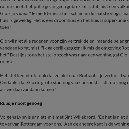
ruimte heeft het prille gezin geen gebrek, of is dat juíst een va
Gio zijn video. "Je merkte het al misschien in de laatste vlogs, m
huis is geweldig. Het is een droomhuis en het huis is super-uniek
toen."
Gio wil niet alle redenen voor zijn vertrek delen, maar de belangri
vandaan komt, mist. "Ik ga eerlijk zeggen: ik mis de omgeving Rot
het." Destijds toen het stel opzoek was naar een woning, gaf Gi
ruimte.
Het stel benadrukt ook dat ze niet naar Brabant zijn verhuisd va
Ondanks dat Gio de grote stad nog vaak bezoekt, is dit ook nog nie
als we daarvandaan komen."
Rupsje nooit genoeg
Volgens Lynn is er niets mis met Sint Willebrord. "En het is niet d
te ver van Rotterdam voor ons." Aan de andere kant is de woning 