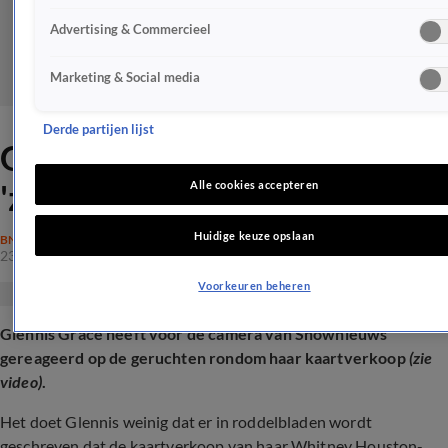
Advertising & Commercieel
Marketing & Social media
Derde partijen lijst
Glennis Grace reageert op
'zware tegenvaller'
Alle cookies accepteren
Huidige keuze opslaan
BN'ERS
23 aug 2024, 07:46
Voorkeuren beheren
Glennis Grace heeft voor de camera van Shownieuws
gereageerd op de geruchten rondom haar kaartverkoop
(zie
video)
.
Het doet Glennis weinig dat er in roddelbladen wordt
geschreven dat de kaartverkoop van haar Whitney Houston-