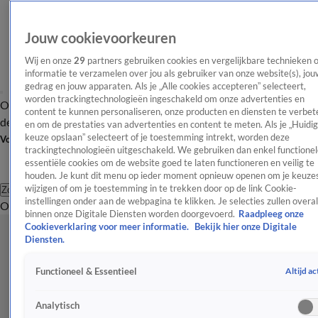
Jouw cookievoorkeuren
Wij en onze
29
partners gebruiken cookies en vergelijkbare technieken 
informatie te verzamelen over jou als gebruiker van onze website(s), jou
gedrag en jouw apparaten. Als je „Alle cookies accepteren” selecteert,
worden trackingtechnologieën ingeschakeld om onze advertenties en
Overzicht
Afleveringen
Tip
Entertainment
BN'ers
TV
Crime
Algemeen
content te kunnen personaliseren, onze producten en diensten te verbet
de redactie
Nieuwsbrief
en om de prestaties van advertenties en content te meten. Als je „Huidi
keuze opslaan” selecteert of je toestemming intrekt, worden deze
Volg Shownieuws
trackingtechnologieën uitgeschakeld. We gebruiken dan enkel functionel
essentiële cookies om de website goed te laten functioneren en veilig te
houden. Je kunt dit menu op ieder moment opnieuw openen om je keuzes
wijzigen of om je toestemming in te trekken door op de link Cookie-
Zoeken
instellingen onder aan de webpagina te klikken. Je selecties zullen overal
Overzicht
Entertainment
Spraakmakend
Reality
Crime
Video's
Afl
binnen onze Digitale Diensten worden doorgevoerd.
Raadpleeg onze
Cookieverklaring voor meer informatie.
Bekijk hier onze Digitale
Diensten.
Altijd ac
Functioneel & Essentieel
Analytisch