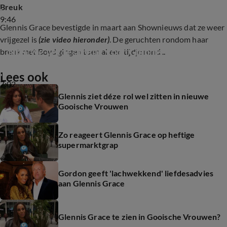
Breuk
9:46
Glennis Grace bevestigde in maart aan Shownieuws dat ze weer
vrijgezel is
(zie video hieronder)
. De geruchten rondom haar
NIeuwe liefdesbreuk voor Glennis Grace
breuk met Boyd gingen toen al een tijdje rond...
Lees ook
7:02
Glennis ziet déze rol wel zitten in nieuwe
Gooische Vrouwen
Zo reageert Glennis Grace op heftige
supermarktgrap
Gordon geeft 'lachwekkend' liefdesadvies
aan Glennis Grace
Glennis Grace te zien in Gooische Vrouwen?