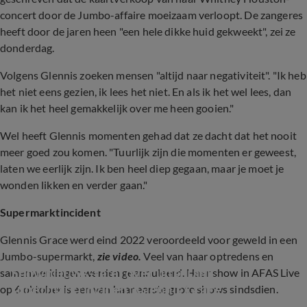
concert door de Jumbo-affaire moeizaam verloopt. De zangeres
heeft door de jaren heen "een hele dikke huid gekweekt", zei ze
donderdag.
Volgens Glennis zoeken mensen "altijd naar negativiteit". "Ik heb
het niet eens gezien, ik lees het niet. En als ik het wel lees, dan
kan ik het heel gemakkelijk over me heen gooien."
Wel heeft Glennis momenten gehad dat ze dacht dat het nooit
meer goed zou komen. "Tuurlijk zijn die momenten er geweest,
laten we eerlijk zijn. Ik ben heel diep gegaan, maar je moet je
wonden likken en verder gaan."
Supermarktincident
Glennis Grace werd eind 2022 veroordeeld voor geweld in een
Jumbo-supermarkt,
zie video.
Veel van haar optredens en
Shownieuws-tafel over uitspraak 
samenwerkingen werden geannuleerd. Haar show in AFAS Live
supermarktincident Glennis Grace
op 6 oktober is een van haar eerste grote shows sindsdien.