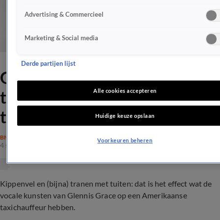
Advertising & Commercieel
Marketing & Social media
Derde partijen lijst
Glennis Grace weet
taxichauffeur tot tranen toe
Alle cookies accepteren
te raken
Huidige keuze opslaan
BN'ERS
Voorkeuren beheren
4 sep 2017, 13:49
Kippenvel en (bijna) tranen met tuiten: dat is het effect wat de
vocale kunsten van Glennis Grace op een Amerikaanse
taxichauffeur hebben.