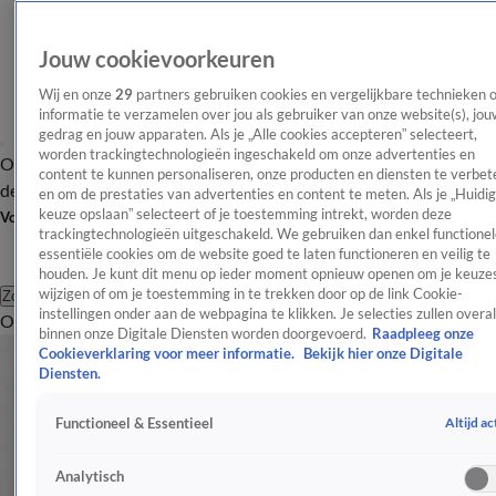
Jouw cookievoorkeuren
Wij en onze
29
partners gebruiken cookies en vergelijkbare technieken 
informatie te verzamelen over jou als gebruiker van onze website(s), jou
gedrag en jouw apparaten. Als je „Alle cookies accepteren” selecteert,
worden trackingtechnologieën ingeschakeld om onze advertenties en
Overzicht
Afleveringen
Tip
Entertainment
BN'ers
TV
Crime
Algemeen
content te kunnen personaliseren, onze producten en diensten te verbet
de redactie
Nieuwsbrief
en om de prestaties van advertenties en content te meten. Als je „Huidi
keuze opslaan” selecteert of je toestemming intrekt, worden deze
Volg Shownieuws
trackingtechnologieën uitgeschakeld. We gebruiken dan enkel functionel
essentiële cookies om de website goed te laten functioneren en veilig te
houden. Je kunt dit menu op ieder moment opnieuw openen om je keuzes
wijzigen of om je toestemming in te trekken door op de link Cookie-
Zoeken
instellingen onder aan de webpagina te klikken. Je selecties zullen overal
Overzicht
Entertainment
Spraakmakend
Reality
Crime
Video's
Afl
binnen onze Digitale Diensten worden doorgevoerd.
Raadpleeg onze
Cookieverklaring voor meer informatie.
Bekijk hier onze Digitale
Diensten.
Altijd ac
Functioneel & Essentieel
Analytisch