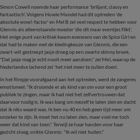
Simon Cowell noemde haar performance 'briljant, classy en
fantastisch'. Volgens Howie Mandel had dit optreden 'de
absolute wow!-factor' en Mel B zei veel respect te hebben voor
Glennis als alleenstaande moeder 'die dit maar eventjes flikt'.
Het enige punt van kritiek kwam eveneens van de Spice Girl en
dat had te maken met de kledingkeuze van Glennis, die een
zwart-wit gestreept jasje droeg op een zwarte skinny broek.
"Dat jasje mag je echt nooit meer aandoen," zei Mel, waarop de
Nederlandse lachend zei 'het niet meer te zullen doen'.
In het filmpje voorafgaand aan het optreden, werd de zangeres
emotioneel. "Ik droomde er als kind van om voor een groot
publiek te zingen, maar ik had niet het zelfvertrouwen dat
daarvoor nodig is. Ik was bang om mezelf te laten zien en dacht
dat ik niks waard was. Ik ben nu 40 en heb geen tijd meer om
onzeker te zijn. Ik moet het nu laten zien, maar voel me toch
weer dat kind van toen." Terwijl ze haar handen voor haar
gezicht sloeg, snikte Glennis: "Ik wil niet huilen."