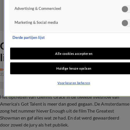
Advertising & Commercieel
Marketing & Social media
Derde partijen lijst
Glennis maakt indruk bij
liveshow AGT
Alle cookies accepteren
Huidige keuze opslaan
BN'ERS
22 aug 2018, 20:30
Voorkeuren beheren
Het optreden van Glennis Grace in de tweede liveshow van
America's Got Talent is meer dan goed gegaan. De Amsterdamse
zong het nummer Never Enough uit de film The Greatest
Showman en gaf alles wat ze had. En dat werd gewaardeerd
door zowel de jury als het publiek.