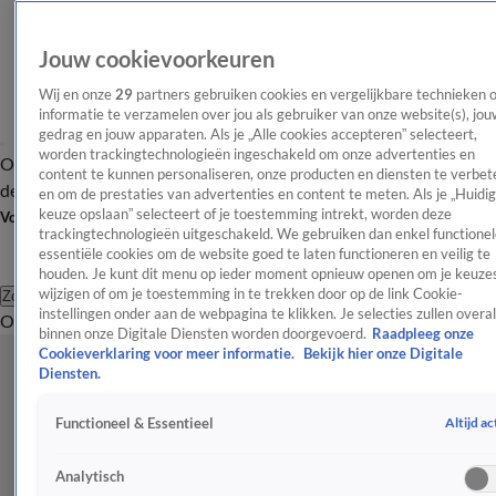
Jouw cookievoorkeuren
Wij en onze
29
partners gebruiken cookies en vergelijkbare technieken 
informatie te verzamelen over jou als gebruiker van onze website(s), jou
gedrag en jouw apparaten. Als je „Alle cookies accepteren” selecteert,
worden trackingtechnologieën ingeschakeld om onze advertenties en
Overzicht
Afleveringen
Tip
Entertainment
BN'ers
TV
Crime
Algemeen
content te kunnen personaliseren, onze producten en diensten te verbet
de redactie
Nieuwsbrief
en om de prestaties van advertenties en content te meten. Als je „Huidi
keuze opslaan” selecteert of je toestemming intrekt, worden deze
Volg Shownieuws
trackingtechnologieën uitgeschakeld. We gebruiken dan enkel functionel
essentiële cookies om de website goed te laten functioneren en veilig te
houden. Je kunt dit menu op ieder moment opnieuw openen om je keuzes
wijzigen of om je toestemming in te trekken door op de link Cookie-
Zoeken
instellingen onder aan de webpagina te klikken. Je selecties zullen overal
Overzicht
Entertainment
Spraakmakend
Reality
Crime
Video's
Afl
binnen onze Digitale Diensten worden doorgevoerd.
Raadpleeg onze
Cookieverklaring voor meer informatie.
Bekijk hier onze Digitale
Diensten.
Altijd ac
Functioneel & Essentieel
Analytisch