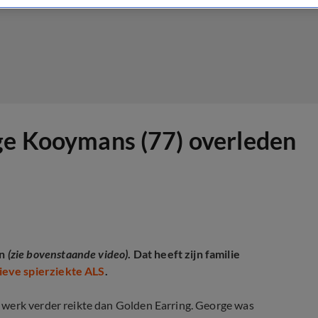
rge Kooymans (77) overleden
en
(zie bovenstaande video)
. Dat heeft zijn familie
ieve spierziekte ALS
.
 werk verder reikte dan Golden Earring. George was