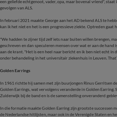
een geliefde echtgenoot, vader, opa, maar bovenal vriend", staat 
gevolgen van ALS.
In februari 2021 maakte George aan het AD bekend ALS te hebbe
kan ik het niet en het is een progressieve ziekte. Optreden gaat h
"We hadden te zijner tijd zelf iets naar buiten willen brengen, maa
geschreven en dan speculeren mensen over wat er aan de hand is. 
aan de krant. "Het is een heel naar bericht en ik ben niet echt in
onder behandeling in het universitair ziekenhuis in Leuven. That’s
Golden Earrings
In 1961 richtte hij samen met zijn buurjongen Rinus Gerritsen d
Golden Earrings, wat vervolgens veranderde in Golden Earring.
Zuiderwijk bij de band en is de samenstelling onveranderd geble
In die formatie maakte Golden Earring zijn grootste successen 
de Nederlandse hitlijsten, maar ook in de Verenigde Staten en h