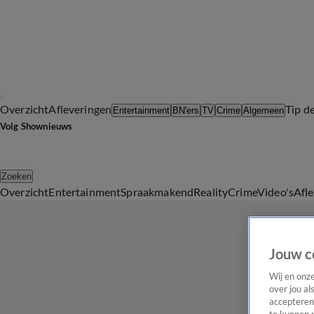
Overzicht
Afleveringen
Tip d
Entertainment
BN'ers
TV
Crime
Algemeen
Volg Shownieuws
Zoeken
Overzicht
Entertainment
Spraakmakend
Reality
Crime
Video's
Afl
Jouw c
Wij en onz
over jou al
accepteren