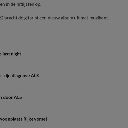
 in de hitlijsten op.
022 bracht de gitarist een nieuw album uit met muzikant
LS
 last night'
r zijn diagnose ALS
n door ALS
oonplaats Rijkevorsel