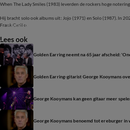
When The Lady Smiles (1983) leverden de rockers hoge noteringen
Hij bracht solo ook albums uit: Jojo (1971) en Solo (1987). In 2
Fanactie voor George Kooymans na diagnose A
Frank Carillo.
Lees ook
1:04
Golden Earring neemt na 65 jaar afscheid: 'One
Golden Earring-gitarist George Kooymans ove
George Kooymans kan geen gitaar meer spele
George Kooymans benoemd tot ereburger in w