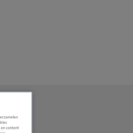
 verzamelen
okies
 en content