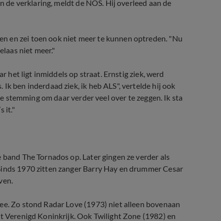
in de verklaring, meldt de NOS. Hij overleed aan de
n en zei toen ook niet meer te kunnen optreden. "Nu
elaas niet meer."
r het ligt inmiddels op straat. Ernstig ziek, werd
Ik ben inderdaad ziek, ik heb ALS", vertelde hij ook
 de stemming om daar verder veel over te zeggen. Ik sta
 it."
e band The Tornados op. Later gingen ze verder als
 Sinds 1970 zitten zanger Barry Hay en drummer Cesar
ven.
mee. Zo stond Radar Love (1973) niet alleen bovenaan
et Verenigd Koninkrijk. Ook Twilight Zone (1982) en