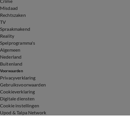
Crime
Misdaad
Rechtszaken
TV
Spraakmakend
Reality
Spelprogramma's
Algemeen
Nederland
Buitenland
Voorwaarden
Privacyverklaring
Gebruiksvoorwaarden
Cookieverklaring
Digitale diensten
Cookie instellingen
Upod & Talpa Network
Adverteren
Vacatures