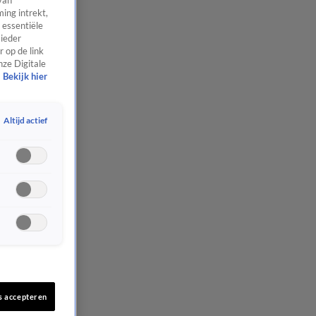
van
ing intrekt,
 essentiële
 ieder
 op de link
nze Digitale
Bekijk hier
Altijd actief
s accepteren