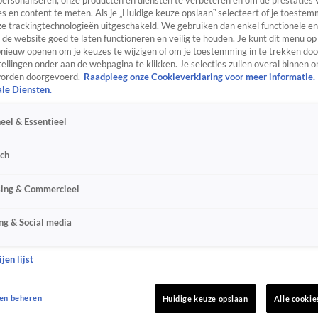
personaliseren, onze producten en diensten te verbeteren en om de prestaties 
s en content te meten. Als je „Huidige keuze opslaan” selecteert of je toestemm
e trackingtechnologieën uitgeschakeld. We gebruiken dan enkel functionele en
de website goed te laten functioneren en veilig te houden. Je kunt dit menu op
ieuw openen om je keuzes te wijzigen of om je toestemming in te trekken door
ellingen onder aan de webpagina te klikken. Je selecties zullen overal binnen o
orden doorgevoerd.
Raadpleeg onze Cookieverklaring voor meer informatie.
ale Diensten.
eel & Essentieel
sch
sing & Commercieel
ng & Social media
jen lijst
en beheren
Huidige keuze opslaan
Alle cookie