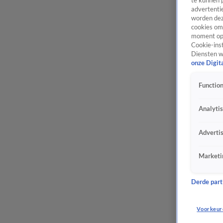
te kunnen 
advertentie
worden dez
cookies om 
moment opn
Cookie-inst
Diensten w
onze Digit
Function
Analyti
Adverti
Marketi
Derde parti
Voorkeur