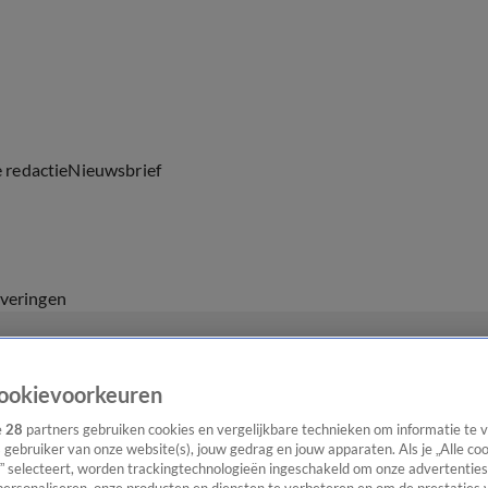
e redactie
Nieuwsbrief
everingen
ookievoorkeuren
e
28
partners gebruiken cookies en vergelijkbare technieken om informatie te
s gebruiker van onze website(s), jouw gedrag en jouw apparaten. Als je „Alle co
” selecteert, worden trackingtechnologieën ingeschakeld om onze advertenties