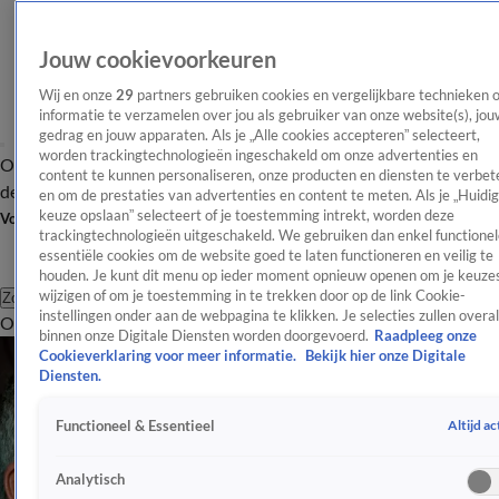
Jouw cookievoorkeuren
Wij en onze
29
partners gebruiken cookies en vergelijkbare technieken 
informatie te verzamelen over jou als gebruiker van onze website(s), jou
gedrag en jouw apparaten. Als je „Alle cookies accepteren” selecteert,
worden trackingtechnologieën ingeschakeld om onze advertenties en
Overzicht
Afleveringen
Tip
Entertainment
BN'ers
TV
Crime
Algemeen
content te kunnen personaliseren, onze producten en diensten te verbet
de redactie
Nieuwsbrief
en om de prestaties van advertenties en content te meten. Als je „Huidi
keuze opslaan” selecteert of je toestemming intrekt, worden deze
Volg Shownieuws
trackingtechnologieën uitgeschakeld. We gebruiken dan enkel functionel
essentiële cookies om de website goed te laten functioneren en veilig te
houden. Je kunt dit menu op ieder moment opnieuw openen om je keuzes
wijzigen of om je toestemming in te trekken door op de link Cookie-
Zoeken
instellingen onder aan de webpagina te klikken. Je selecties zullen overal
Overzicht
Entertainment
Spraakmakend
Reality
Crime
Video's
Afl
binnen onze Digitale Diensten worden doorgevoerd.
Raadpleeg onze
Cookieverklaring voor meer informatie.
Bekijk hier onze Digitale
Diensten.
Altijd ac
Functioneel & Essentieel
Analytisch