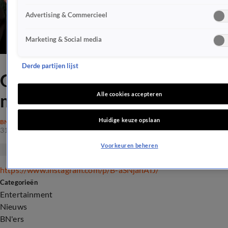
Advertising & Commercieel
Marketing & Social media
Derde partijen lijst
Gordon applaudisseert voor
minister-president Rutte
Alle cookies accepteren
Huidige keuze opslaan
BN'ERS
31 mrt 2020, 23:51
Voorkeuren beheren
https://www.instagram.com/p/B-aSNjanAIJ/
Categorieën
Entertainment
Nieuws
BN'ers