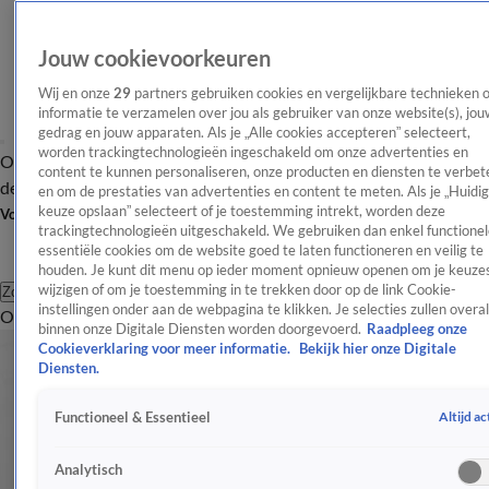
Jouw cookievoorkeuren
Wij en onze
29
partners gebruiken cookies en vergelijkbare technieken 
informatie te verzamelen over jou als gebruiker van onze website(s), jou
gedrag en jouw apparaten. Als je „Alle cookies accepteren” selecteert,
worden trackingtechnologieën ingeschakeld om onze advertenties en
Overzicht
Afleveringen
Tip
Entertainment
BN'ers
TV
Crime
Algemeen
content te kunnen personaliseren, onze producten en diensten te verbet
de redactie
Nieuwsbrief
en om de prestaties van advertenties en content te meten. Als je „Huidi
keuze opslaan” selecteert of je toestemming intrekt, worden deze
Volg Shownieuws
trackingtechnologieën uitgeschakeld. We gebruiken dan enkel functionel
essentiële cookies om de website goed te laten functioneren en veilig te
houden. Je kunt dit menu op ieder moment opnieuw openen om je keuzes
wijzigen of om je toestemming in te trekken door op de link Cookie-
Zoeken
instellingen onder aan de webpagina te klikken. Je selecties zullen overal
Overzicht
Entertainment
Spraakmakend
Reality
Crime
Video's
Afl
binnen onze Digitale Diensten worden doorgevoerd.
Raadpleeg onze
Cookieverklaring voor meer informatie.
Bekijk hier onze Digitale
Diensten.
Altijd ac
Functioneel & Essentieel
Analytisch