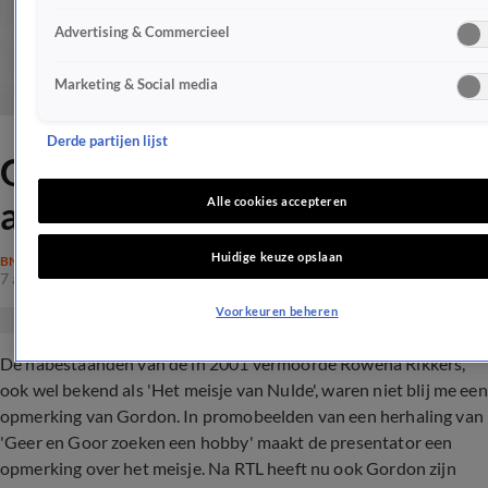
Advertising & Commercieel
Marketing & Social media
Derde partijen lijst
Gordon biedt zijn excuses
aan
Alle cookies accepteren
Huidige keuze opslaan
BN'ERS
7 aug 2017, 23:32
Voorkeuren beheren
De nabestaanden van de in 2001 vermoorde Rowena Rikkers,
ook wel bekend als 'Het meisje van Nulde', waren niet blij me een
opmerking van Gordon. In promobeelden van een herhaling van
'Geer en Goor zoeken een hobby' maakt de presentator een
opmerking over het meisje. Na RTL heeft nu ook Gordon zijn