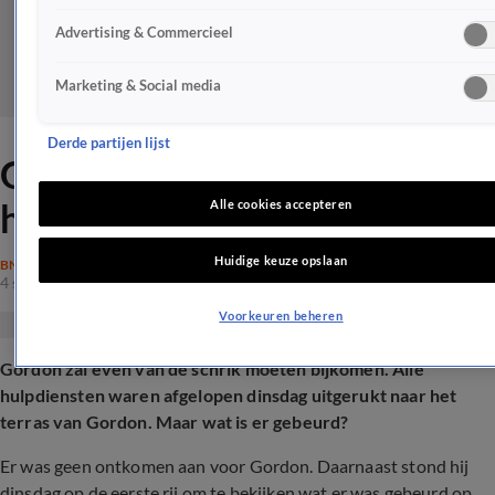
Advertising & Commercieel
Marketing & Social media
Derde partijen lijst
Gordon is geschrokken door
hulpdiensten
Alle cookies accepteren
Huidige keuze opslaan
BN'ERS
4 sep 2025, 10:25
Voorkeuren beheren
Gordon zal even van de schrik moeten bijkomen. Alle
hulpdiensten waren afgelopen dinsdag uitgerukt naar het
terras van Gordon. Maar wat is er gebeurd?
Er was geen ontkomen aan voor Gordon. Daarnaast stond hij
dinsdag op de eerste rij om te bekijken wat er was gebeurd op