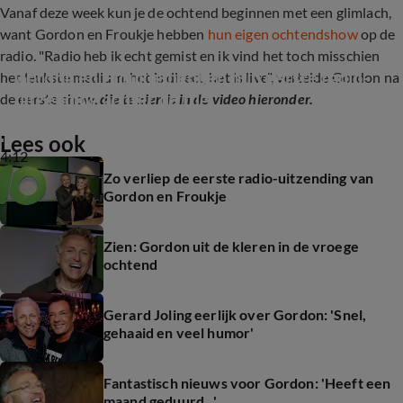
Vanaf deze week kun je de ochtend beginnen met een glimlach,
want Gordon en Froukje hebben
hun eigen ochtendshow
op de
radio. "Radio heb ik echt gemist en ik vind het toch misschien
Gordon en Froukje hebben hun eerste radio-
het leukste medium, het is direct, het is live", vertelde Gordon na
uitzending achter de rug
de eerste show,
die te zien is in de video hieronder.
Lees ook
4:12
Zo verliep de eerste radio-uitzending van
Gordon en Froukje
Zien: Gordon uit de kleren in de vroege
ochtend
Gerard Joling eerlijk over Gordon: 'Snel,
gehaaid en veel humor'
Fantastisch nieuws voor Gordon: 'Heeft een
maand geduurd...'