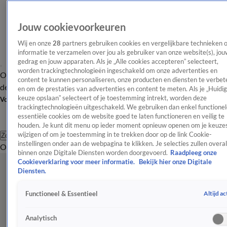
Jouw cookievoorkeuren
Wij en onze
28
partners gebruiken cookies en vergelijkbare technieken 
informatie te verzamelen over jou als gebruiker van onze website(s), jou
gedrag en jouw apparaten. Als je „Alle cookies accepteren” selecteert,
worden trackingtechnologieën ingeschakeld om onze advertenties en
Overzicht
Afleveringen
Tip
Entertainment
BN'ers
TV
Crime
Algemeen
content te kunnen personaliseren, onze producten en diensten te verbet
de redactie
Nieuwsbrief
en om de prestaties van advertenties en content te meten. Als je „Huidi
keuze opslaan” selecteert of je toestemming intrekt, worden deze
Volg Shownieuws
trackingtechnologieën uitgeschakeld. We gebruiken dan enkel functionel
essentiële cookies om de website goed te laten functioneren en veilig te
houden. Je kunt dit menu op ieder moment opnieuw openen om je keuzes
wijzigen of om je toestemming in te trekken door op de link Cookie-
Zoeken
instellingen onder aan de webpagina te klikken. Je selecties zullen overal
Overzicht
Entertainment
Spraakmakend
Reality
Crime
Video's
Afl
binnen onze Digitale Diensten worden doorgevoerd.
Raadpleeg onze
Cookieverklaring voor meer informatie.
Bekijk hier onze Digitale
Diensten.
Altijd ac
Functioneel & Essentieel
Analytisch