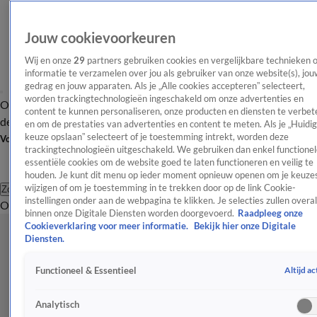
Jouw cookievoorkeuren
Wij en onze
29
partners gebruiken cookies en vergelijkbare technieken 
informatie te verzamelen over jou als gebruiker van onze website(s), jou
gedrag en jouw apparaten. Als je „Alle cookies accepteren” selecteert,
worden trackingtechnologieën ingeschakeld om onze advertenties en
Overzicht
Afleveringen
Tip
Entertainment
BN'ers
TV
Crime
Algemeen
content te kunnen personaliseren, onze producten en diensten te verbet
de redactie
Nieuwsbrief
en om de prestaties van advertenties en content te meten. Als je „Huidi
keuze opslaan” selecteert of je toestemming intrekt, worden deze
Volg Shownieuws
trackingtechnologieën uitgeschakeld. We gebruiken dan enkel functionel
essentiële cookies om de website goed te laten functioneren en veilig te
houden. Je kunt dit menu op ieder moment opnieuw openen om je keuzes
wijzigen of om je toestemming in te trekken door op de link Cookie-
Zoeken
instellingen onder aan de webpagina te klikken. Je selecties zullen overal
Overzicht
Entertainment
Spraakmakend
Reality
Crime
Video's
Afl
binnen onze Digitale Diensten worden doorgevoerd.
Raadpleeg onze
Cookieverklaring voor meer informatie.
Bekijk hier onze Digitale
Diensten.
Altijd ac
Functioneel & Essentieel
Analytisch