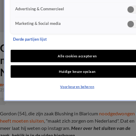
Advertising & Commercieel
Marketing & Social media
Derde partijen lijst
Gordon na sluiten zaak: 'Ik
maak me zorgen om
Alle cookies accepteren
Nederland'
Huidige keuze opslaan
BN'ERS
Voorkeuren beheren
21 sep 2022, 11:46
Gordon (54), die zijn zaak Blushing in Blaricum
noodgedwongen
heeft moeten sluiten
, "maakt zich zorgen om Nederland". Dat en
meer laat hij weten op instagram.
Meer over het sluiten van de
zaak, bekijk je in de video hierboven