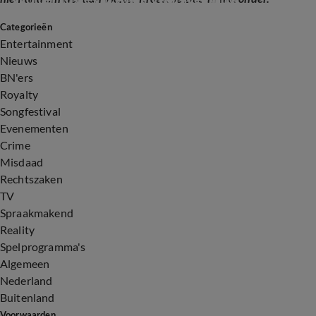
Categorieën
31:55
Entertainment
Nieuws
BN'ers
Royalty
Songfestival
Evenementen
Crime
Misdaad
Rechtszaken
TV
Spraakmakend
Reality
Spelprogramma's
Algemeen
Nederland
Buitenland
Voorwaarden