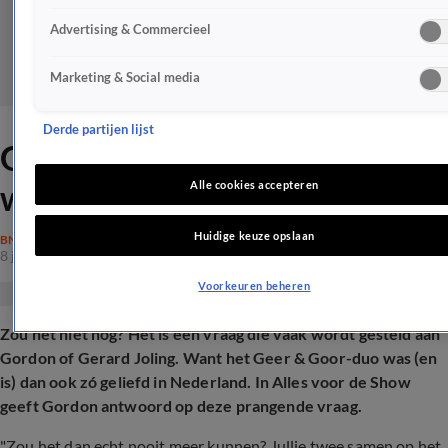
Advertising & Commercieel
Marketing & Social media
Derde partijen lijst
Gordon over mogelijk
weerzien Gerard
Alle cookies accepteren
Huidige keuze opslaan
BN'ERS
8 juli 2025, 14:32
Voorkeuren beheren
Zou het niet nog? Het is een vraag die vaak wordt gesteld aan
Gordon of Gerard Joling. Want het Geer & Goor-duo was (en
is) dan ook z
ó
geliefd in Nederland. In Alles voor de Show
geeft Gordon antwoord op deze prangende vraag.
"Zou het dan echt nooit meer kunnen? Jullie twee samen op het