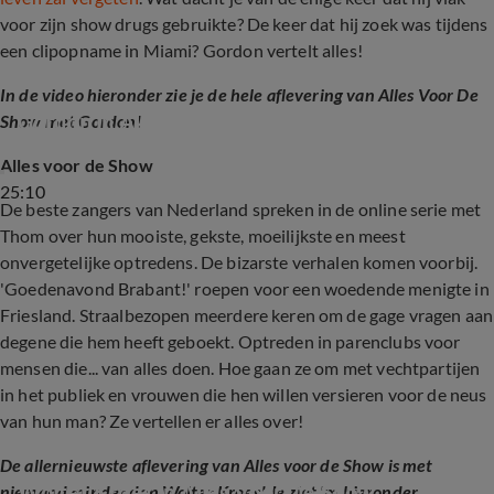
voor zijn show drugs gebruikte? De keer dat hij zoek was tijdens
een clipopname in Miami? Gordon vertelt alles!
In de video hieronder zie je de hele aflevering van Alles Voor De
Gordon in Alles Voor De Show
Show met Gordon!
Alles voor de Show
25:10
De beste zangers van Nederland spreken in de online serie met
Thom over hun mooiste, gekste, moeilijkste en meest
onvergetelijke optredens. De bizarste verhalen komen voorbij.
'Goedenavond Brabant!' roepen voor een woedende menigte in
Friesland. Straalbezopen meerdere keren om de gage vragen aan
degene die hem heeft geboekt. Optreden in parenclubs voor
mensen die... van alles doen. Hoe gaan ze om met vechtpartijen
in het publiek en vrouwen die hen willen versieren voor de neus
van hun man? Ze vertellen er alles over!
De allernieuwste aflevering van Alles voor de Show is met
Wolter Kroes in Alles Voor De Show
niemand minder dan Wolter Kroes! Je ziet 'm hieronder.