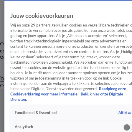
Jouw cookievoorkeuren
Wij en onze
29
partners gebruiken cookies en vergelijkbare technieken 
informatie te verzamelen over jou als gebruiker van onze website(s), jou
gedrag en jouw apparaten. Als je „Alle cookies accepteren” selecteert,
worden trackingtechnologieën ingeschakeld om onze advertenties en
Overzicht
Afleveringen
Tip
Entertainment
BN'ers
TV
Crime
Algemeen
content te kunnen personaliseren, onze producten en diensten te verbet
de redactie
Nieuwsbrief
en om de prestaties van advertenties en content te meten. Als je „Huidi
keuze opslaan” selecteert of je toestemming intrekt, worden deze
Volg Shownieuws
trackingtechnologieën uitgeschakeld. We gebruiken dan enkel functionel
essentiële cookies om de website goed te laten functioneren en veilig te
houden. Je kunt dit menu op ieder moment opnieuw openen om je keuzes
wijzigen of om je toestemming in te trekken door op de link Cookie-
Zoeken
instellingen onder aan de webpagina te klikken. Je selecties zullen overal
Overzicht
Entertainment
Spraakmakend
Reality
Crime
Video's
Afl
binnen onze Digitale Diensten worden doorgevoerd.
Raadpleeg onze
Cookieverklaring voor meer informatie.
Bekijk hier onze Digitale
Diensten.
Altijd ac
Functioneel & Essentieel
Analytisch