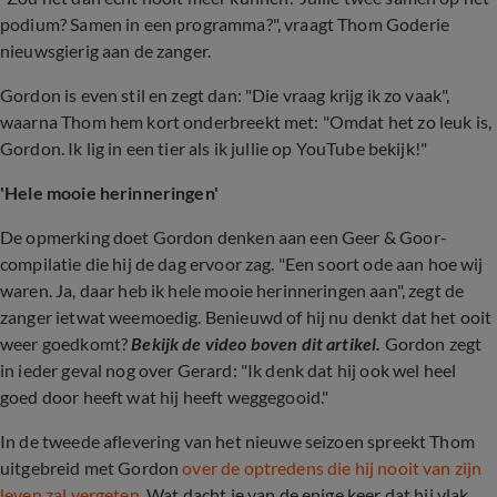
podium? Samen in een programma?", vraagt Thom Goderie
nieuwsgierig aan de zanger.
Gordon is even stil en zegt dan: "Die vraag krijg ik zo vaak",
waarna Thom hem kort onderbreekt met: "Omdat het zo leuk is,
Gordon. Ik lig in een tier als ik jullie op YouTube bekijk!"
'Hele mooie herinneringen'
De opmerking doet Gordon denken aan een Geer & Goor-
compilatie die hij de dag ervoor zag. "Een soort ode aan hoe wij
waren. Ja, daar heb ik hele mooie herinneringen aan", zegt de
zanger ietwat weemoedig. Benieuwd of hij nu denkt dat het ooit
weer goedkomt?
Bekijk de video boven dit artikel.
Gordon zegt
in ieder geval nog over Gerard: "Ik denk dat hij ook wel heel
goed door heeft wat hij heeft weggegooid."
In de tweede aflevering van het nieuwe seizoen spreekt Thom
uitgebreid met Gordon
over de optredens die hij nooit van zijn
leven zal vergeten
. Wat dacht je van de enige keer dat hij vlak