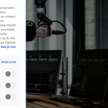
 verzamelen
okies
 en content
van
ing intrekt,
 essentiële
 ieder
 op de link
nze Digitale
Bekijk hier
Altijd actief