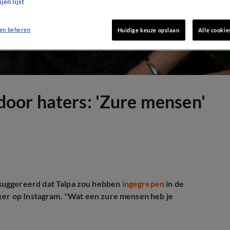
jen lijst
en beheren
Huidige keuze opslaan
Alle cookie
oor haters: 'Zure mensen'
suggereerd dat Talpa zou hebben
ingegrepen
in de
aker op Instagram. "Wat een zure mensen heb je