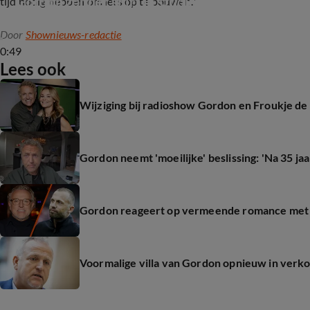
Gordon zonder shirt in studio: 'Ik heb het zo hee
tijd nodig hebben om iets op te bouwen."
Door
Shownieuws-redactie
0:49
Lees ook
Wijziging bij radioshow Gordon en Froukje de
Gordon neemt 'moeilijke' beslissing: 'Na 35 jaar.
Gordon reageert op vermeende romance met 
Voormalige villa van Gordon opnieuw in verk