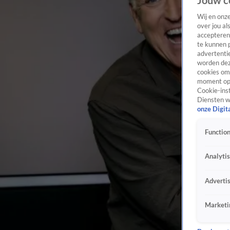
Jouw c
Wij en onz
over jou al
accepteren
te kunnen 
advertentie
worden dez
cookies om 
moment opn
Cookie-inst
Diensten w
onze Digit
Function
Analyti
Adverti
Marketi