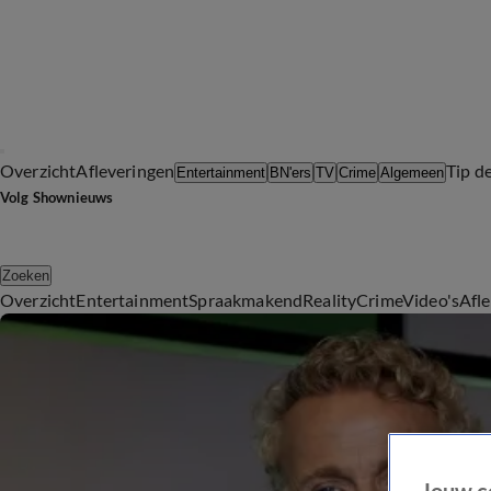
Overzicht
Afleveringen
Tip d
Entertainment
BN'ers
TV
Crime
Algemeen
Volg Shownieuws
Zoeken
Overzicht
Entertainment
Spraakmakend
Reality
Crime
Video's
Afl