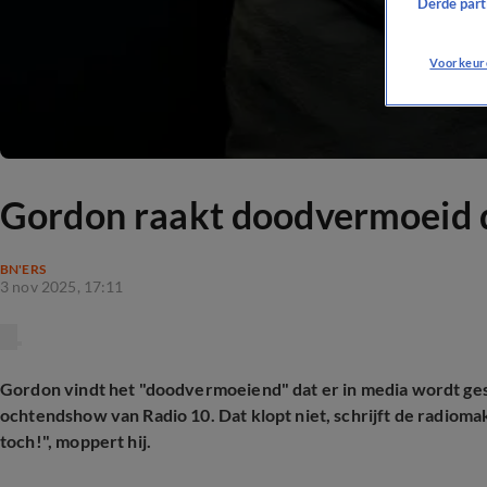
Derde parti
Voorkeur
Gordon raakt doodvermoeid d
BN'ERS
3 nov 2025, 17:11
Gordon vindt het "doodvermoeiend" dat er in media wordt ge
ochtendshow van Radio 10. Dat klopt niet, schrijft de radiom
toch!", moppert hij.