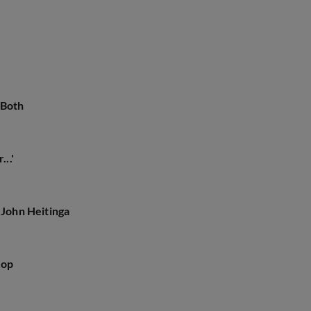
t'
 Both
..'
John Heitinga
oop