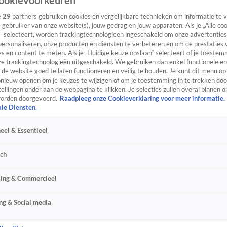
ookievoorkeuren
e
29
partners gebruiken cookies en vergelijkbare technieken om informatie te
s gebruiker van onze website(s), jouw gedrag en jouw apparaten. Als je „Alle co
” selecteert, worden trackingtechnologieën ingeschakeld om onze advertenties
personaliseren, onze producten en diensten te verbeteren en om de prestaties 
s en content te meten. Als je „Huidige keuze opslaan” selecteert of je toestemm
e trackingtechnologieën uitgeschakeld. We gebruiken dan enkel functionele en
de website goed te laten functioneren en veilig te houden. Je kunt dit menu op
ieuw openen om je keuzes te wijzigen of om je toestemming in te trekken door
ellingen onder aan de webpagina te klikken. Je selecties zullen overal binnen o
orden doorgevoerd.
Raadpleeg onze Cookieverklaring voor meer informatie.
ale Diensten.
eel & Essentieel
sch
sing & Commercieel
ng & Social media