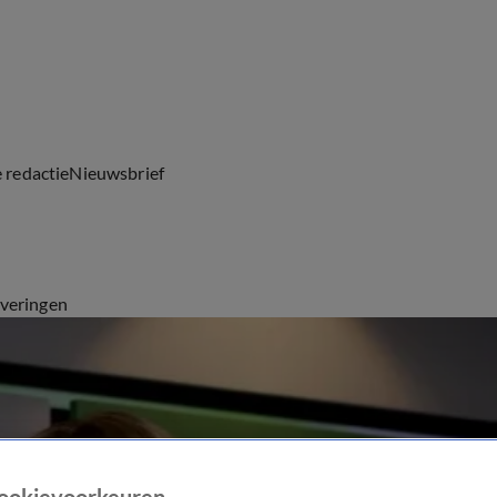
e redactie
Nieuwsbrief
everingen