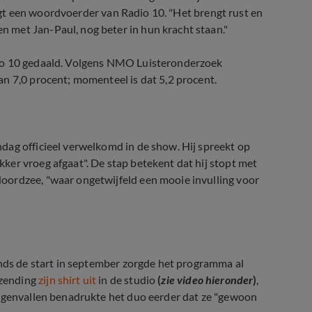
 zegt een woordvoerder van Radio 10. "Het brengt rust en
 met Jan-Paul, nog beter in hun kracht staan."
io 10 gedaald. Volgens NMO Luisteronderzoek
n 7,0 procent; momenteel is dat 5,2 procent.
dag officieel verwelkomd in de show. Hij spreekt op
er vroeg afgaat". De stap betekent dat hij stopt met
oordzee, "waar ongetwijfeld een mooie invulling voor
ij Radio 10
nds de start in september zorgde het programma al
tzending
zijn shirt uit
in de studio
(
zie video hieronder
)
,
tegenvallen benadrukte het duo eerder dat ze "gewoon