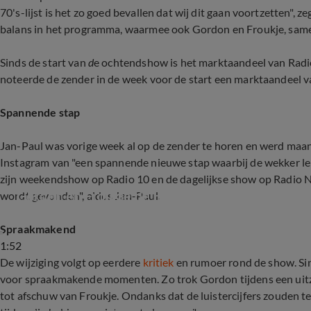
70's-lijst is het zo goed bevallen dat wij dit gaan voortzetten",
balans in het programma, waarmee ook Gordon en Froukje, samen
Sinds de start van
d
e ochtendshow is het marktaandeel van Rad
noteerde de zender in de week voor de start een marktaandeel va
Spannende stap
Jan-Paul was vorige week al op de zender te horen en werd maan
Instagram van "een spannende nieuwe stap waarbij de wekker lekk
zijn weekendshow op Radio 10 en de dagelijkse show op Radio N
Gordon en Froukje de Both over ochtendshow b
wordt gevonden", aldus Jan-Paul.
Spraakmakend
1:52
De wijziging volgt op eerdere
kritiek
en rumoer rond de show. Si
voor spraakmakende momenten. Zo trok Gordon tijdens een ui
tot afschuw van Froukje. Ondanks dat de luistercijfers zouden 