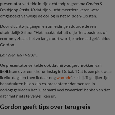
presentator vertelde in zijn ochtendprogramma
Gordon &
Froukje
op
Radio 10
dat zijn vlucht meerdere keren werd
omgeboekt vanwege de oorlog in het Midden-Oosten.
Door vluchtwijzigingen en omleidingen duurde de reis
uiteindelijk 38 uur. "Het maakt niet uit of je first, business of
economy zit, als het zo lang duurt word je helemaal gek", aldus
Gordon.
Gordon 38 uur onderweg, niet op tijd voor 
ochtendshow op Radio 10
Lees hieronder verder...
De presentator vertelde ook dat hij was geschrokken van
1:08
berichten over een drone-inslag in Dubai. "Dat is een plek waar
ik elke dag liep toen ik daar nog
woonde
", zei hij. Tegelijkertijd
benadrukten hij en zijn co-presentator dat mensen in
oorlogsgebieden het "uiteraard veel zwaarder" hebben en dat
dat "met niets te vergelijken is".
Gordon geeft tips over terugreis