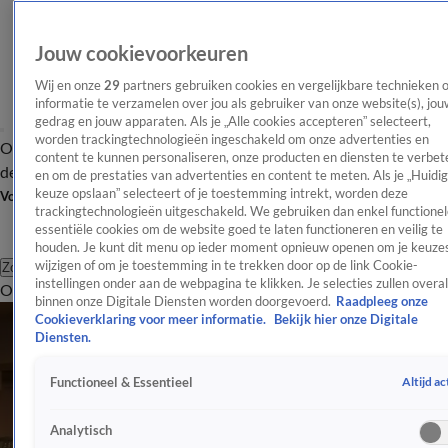
Jouw cookievoorkeuren
Wij en onze
29
partners gebruiken cookies en vergelijkbare technieken 
informatie te verzamelen over jou als gebruiker van onze website(s), jou
gedrag en jouw apparaten. Als je „Alle cookies accepteren” selecteert,
worden trackingtechnologieën ingeschakeld om onze advertenties en
Overzicht
Afleveringen
Tip
Entertainment
BN'ers
TV
Crime
Algemeen
content te kunnen personaliseren, onze producten en diensten te verbet
de redactie
Nieuwsbrief
en om de prestaties van advertenties en content te meten. Als je „Huidi
keuze opslaan” selecteert of je toestemming intrekt, worden deze
Volg Shownieuws
trackingtechnologieën uitgeschakeld. We gebruiken dan enkel functionel
essentiële cookies om de website goed te laten functioneren en veilig te
houden. Je kunt dit menu op ieder moment opnieuw openen om je keuzes
wijzigen of om je toestemming in te trekken door op de link Cookie-
Zoeken
instellingen onder aan de webpagina te klikken. Je selecties zullen overal
Overzicht
Entertainment
Spraakmakend
Reality
Crime
Video's
Afl
binnen onze Digitale Diensten worden doorgevoerd.
Raadpleeg onze
Cookieverklaring voor meer informatie.
Bekijk hier onze Digitale
Diensten.
Altijd ac
Functioneel & Essentieel
Analytisch