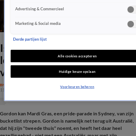
Advertising & Commercieel
Marketing & Social media
Derde partijen lijst
Is Gordon verliefd? 'Met hele
leuke Spaanse meneer op
Alle cookies accepteren
vakantie'
Huidige keuze opslaan
BN'ERS
Voorkeuren beheren
11 mrt 2026, 19:31
Gordon kan Mardi Gras, een pride-parade in Sydney, van zijn
bucketlist strepen. Gordon is namelijk net terug uit Australië,
dat hij zijn "tweede thuis" noemt, en heeft het daar heel
gezellig gehad - niet met een Australiër, maar met zijn