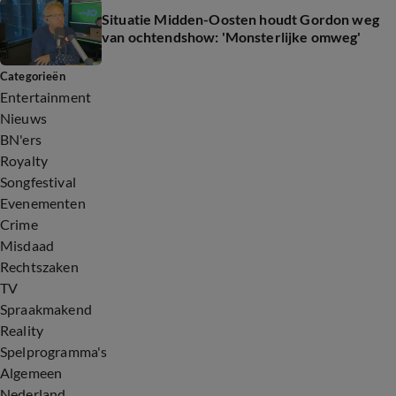
Situatie Midden-Oosten houdt Gordon weg
van ochtendshow: 'Monsterlijke omweg'
Categorieën
Entertainment
Nieuws
BN'ers
Royalty
Songfestival
Evenementen
Crime
Misdaad
Rechtszaken
TV
Spraakmakend
Reality
Spelprogramma's
Algemeen
Nederland