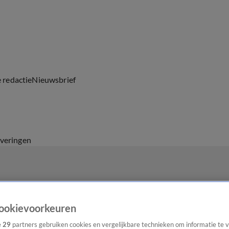
e redactie
Nieuwsbrief
everingen
ookievoorkeuren
e
29
partners gebruiken cookies en vergelijkbare technieken om informatie te