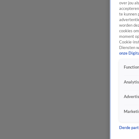
over jou al
accepteren
te kunnen 
advertentie
worden dez
cookies om 
moment opn
Cookie-inst
Diensten w
onze Digit
Function
Analyti
Adverti
Marketi
Derde parti