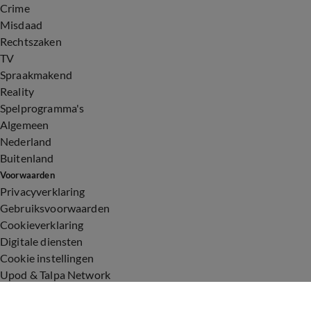
Crime
Misdaad
Rechtszaken
TV
Spraakmakend
Reality
Spelprogramma's
Algemeen
Nederland
Buitenland
Voorwaarden
Privacyverklaring
Gebruiksvoorwaarden
Cookieverklaring
Digitale diensten
Cookie instellingen
Upod & Talpa Network
Adverteren
Vacatures