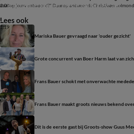
Frans Bauer kondigt eerste gastartiest aan
2:08
daarop jouw antwoord?" Daarop antwoordt Christiaan volmondig
Lees ook
1:19
Mariska Bauer gevraagd naar 'ouder gezicht'
Grote concurrent van Boer Harm laat van zic
Frans Bauer schokt met onverwachte medede
Frans Bauer maakt groots nieuws bekend ov
Dit is de eerste gast bij Groots-show Guus M