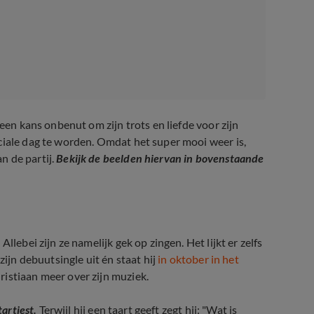
geen kans onbenut om zijn trots en liefde voor zijn
ciale dag te worden. Omdat het super mooi weer is,
n de partij.
Bekijk de beelden hiervan in bovenstaande
llebei zijn ze namelijk gek op zingen. Het lijkt er zelfs
zijn debuutsingle uit én staat hij
in oktober in het
ristiaan meer over zijn muziek.
tartiest.
Terwijl hij een taart geeft zegt hij: "Wat is