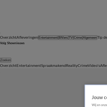
Overzicht
Afleveringen
Tip d
Entertainment
BN'ers
TV
Crime
Algemeen
Volg Shownieuws
Zoeken
Overzicht
Entertainment
Spraakmakend
Reality
Crime
Video's
Afl
Jouw c
Wij en onz