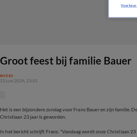
Voorkeur
Groot feest bij familie Bauer
BN'ERS
23 juni 2024, 23:01
Het is een bijzondere zondag voor Frans Bauer en zijn familie. De
Christiaan 23 jaar is geworden.
In het bericht schrijft Frans: "Vandaag wordt onze Christiaan 23