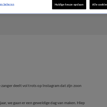
en beheren
Huidige keuze opslaan
Alle cookie
 zanger deelt vol trots op Instagram dat zijn zoon
 jaar, we gaan er een geweldige dag van maken. Hiep