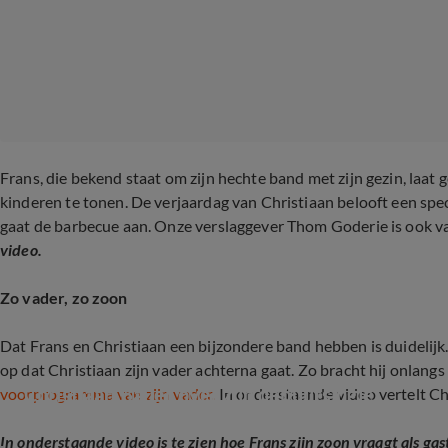
Frans, die bekend staat om zijn hechte band met zijn gezin, laat 
kinderen te tonen. De verjaardag van Christiaan belooft een spe
gaat de barbecue aan. Onze verslaggever Thom Goderie is ook va
video.
Zo vader, zo zoon
Dat Frans en Christiaan een bijzondere band hebben is duidelijk. A
op dat Christiaan zijn vader achterna gaat. Zo bracht hij onlangs 
Christiaan Bauer over zijn debuutsingle
voorprogramma van zijn vader.
In onderstaande video vertelt Ch
In onderstaande video is te zien hoe Frans zijn zoon vraagt als gas