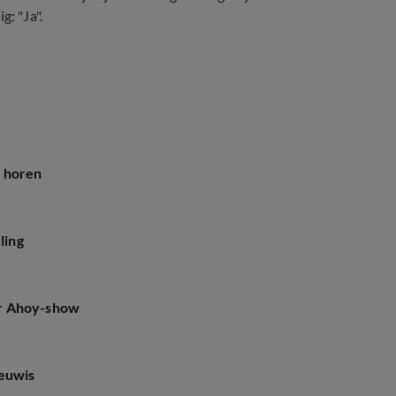
: "Ja".
h horen
ling
er Ahoy-show
eeuwis