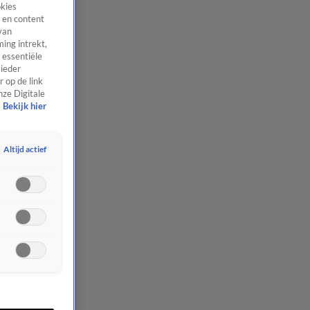
okies
 en content
van
ing intrekt,
 essentiële
 ieder
 op de link
nze Digitale
Bekijk hier
Altijd actief