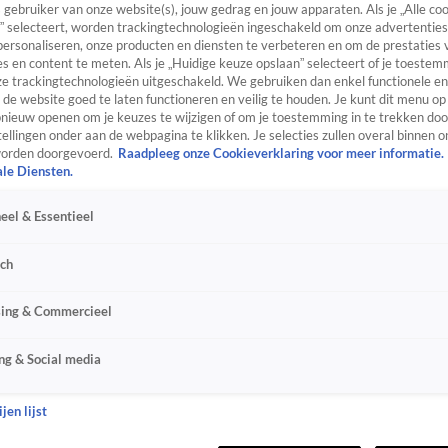
s gebruiker van onze website(s), jouw gedrag en jouw apparaten. Als je „Alle co
” selecteert, worden trackingtechnologieën ingeschakeld om onze advertenties
personaliseren, onze producten en diensten te verbeteren en om de prestaties 
s en content te meten. Als je „Huidige keuze opslaan” selecteert of je toestemm
e trackingtechnologieën uitgeschakeld. We gebruiken dan enkel functionele en
de website goed te laten functioneren en veilig te houden. Je kunt dit menu op
ieuw openen om je keuzes te wijzigen of om je toestemming in te trekken door
ellingen onder aan de webpagina te klikken. Je selecties zullen overal binnen o
orden doorgevoerd.
Raadpleeg onze Cookieverklaring voor meer informatie.
ale Diensten.
eel & Essentieel
sch
sing & Commercieel
ng & Social media
jen lijst