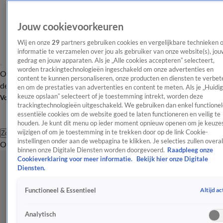
Jouw cookievoorkeuren
Wij en onze
29
partners gebruiken cookies en vergelijkbare technieken 
informatie te verzamelen over jou als gebruiker van onze website(s), jou
gedrag en jouw apparaten. Als je „Alle cookies accepteren” selecteert,
worden trackingtechnologieën ingeschakeld om onze advertenties en
Overzicht
Afleveringen
Tip
Entertainment
BN'ers
TV
Crime
Algemeen
content te kunnen personaliseren, onze producten en diensten te verbet
de redactie
Nieuwsbrief
en om de prestaties van advertenties en content te meten. Als je „Huidi
keuze opslaan” selecteert of je toestemming intrekt, worden deze
Volg Shownieuws
trackingtechnologieën uitgeschakeld. We gebruiken dan enkel functionel
essentiële cookies om de website goed te laten functioneren en veilig te
houden. Je kunt dit menu op ieder moment opnieuw openen om je keuzes
wijzigen of om je toestemming in te trekken door op de link Cookie-
Zoeken
instellingen onder aan de webpagina te klikken. Je selecties zullen overal
Overzicht
Entertainment
Spraakmakend
Reality
Crime
Video's
Afl
binnen onze Digitale Diensten worden doorgevoerd.
Raadpleeg onze
Cookieverklaring voor meer informatie.
Bekijk hier onze Digitale
Diensten.
Altijd ac
Functioneel & Essentieel
Analytisch