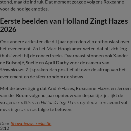
stond, maakte indruk. Dat moment zorgde volgens Roxeanne
voor de nodige emoties.
Eerste beelden van Holland Zingt Hazes
2026
Ook andere artiesten die dit jaar optreden zijn enthousiast over
het evenement. Zo liet Mart Hoogkamer weten dat hij zich 'erg
thuis' voelt bij de concertreeks. Daarnaast stonden ook Xander
de Buisonjé, Snelle en April Darby voor de camera van
Shownieuws
. Zij spraken zich positief uit over de aftrap van het
evenement en de sfeer rondom de shows.
Met de bevestiging dat André Hazes, Roxeanne Hazes en Jeroen
van der Boom volgend jaar opnieuw van de partij zijn, lijkt de
Beelden van de eerste avond van Holland 
volgende editie van
Holland Zingt Hazes
opnieuw een avond vol
Zingt Hazes
meezingers en nostalgie te beloven.
Door
Shownieuws-redactie
3:12