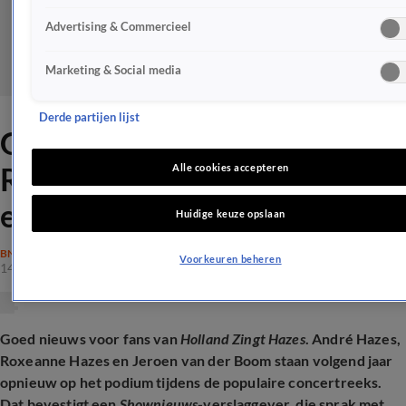
Advertising & Commercieel
Marketing & Social media
Derde partijen lijst
Groot nieuws over André en
Roxeanne Hazes bij volgende
Alle cookies accepteren
editie Holland Zingt Hazes
Huidige keuze opslaan
BN'ERS
Voorkeuren beheren
14 mrt 2026, 08:43
Goed nieuws voor fans van
Holland Zingt Hazes
. André Hazes,
Roxeanne Hazes en Jeroen van der Boom staan volgend jaar
opnieuw op het podium tijdens de populaire concertreeks.
Dat bevestigt een
Shownieuws
-verslaggever, die sprak met