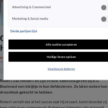
Advertising & Commercieel
Marketing & Social media
Derde partijen lijst
Grote stap voor Robert van
Hemert en zijn vrouw
Alle cookies accepteren
Huidige keuze opslaan
BN'ERS
19 apr 2026, 13:33
Voorkeuren beheren
Robert van Hemert en zijn vrouw Valentina geven bij
RTL
Boulevard
een inkijkje in hun liefdesleven. Ze laten weten hun
droomhuis gekocht te hebben.
Robert vertelt dat al het succes wat hij ervaart, komt doordat zij
hem vrijlaat en ondersteunt. Robert en Valentina zijn al twaalf