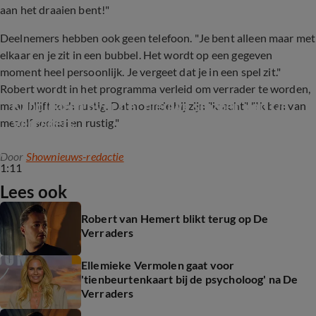
aan het draaien bent!"
Deelnemers hebben ook geen telefoon. "Je bent alleen maar met
elkaar en je zit in een bubbel. Het wordt op een gegeven
moment heel persoonlijk. Je vergeet dat je in een spel zit."
Robert wordt in het programma verleid om verrader te worden,
Kandidaten over het nieuwe seizoen van De 
maar blijft toch rustig. Dat noemde hij zijn "kracht". "Ik ben van
Verraders
mezelf sociaal en rustig."
Door
Shownieuws-redactie
1:11
Lees ook
Robert van Hemert blikt terug op De
Verraders
Ellemieke Vermolen gaat voor
'tienbeurtenkaart bij de psycholoog' na De
Verraders