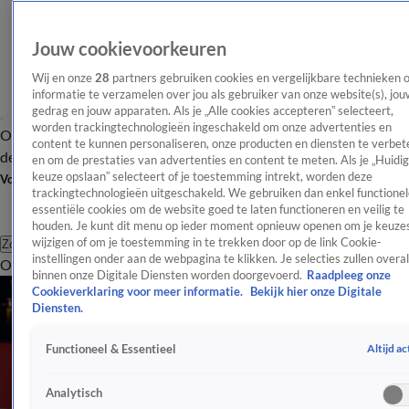
Jouw cookievoorkeuren
Wij en onze
28
partners gebruiken cookies en vergelijkbare technieken 
informatie te verzamelen over jou als gebruiker van onze website(s), jou
gedrag en jouw apparaten. Als je „Alle cookies accepteren” selecteert,
worden trackingtechnologieën ingeschakeld om onze advertenties en
Overzicht
Afleveringen
Tip
Entertainment
BN'ers
TV
Crime
Algemeen
content te kunnen personaliseren, onze producten en diensten te verbet
de redactie
Nieuwsbrief
en om de prestaties van advertenties en content te meten. Als je „Huidi
keuze opslaan” selecteert of je toestemming intrekt, worden deze
Volg Shownieuws
trackingtechnologieën uitgeschakeld. We gebruiken dan enkel functionel
essentiële cookies om de website goed te laten functioneren en veilig te
houden. Je kunt dit menu op ieder moment opnieuw openen om je keuzes
wijzigen of om je toestemming in te trekken door op de link Cookie-
Zoeken
instellingen onder aan de webpagina te klikken. Je selecties zullen overal
Overzicht
Entertainment
Spraakmakend
Reality
Crime
Video's
Afl
binnen onze Digitale Diensten worden doorgevoerd.
Raadpleeg onze
Cookieverklaring voor meer informatie.
Bekijk hier onze Digitale
Diensten.
Altijd ac
Functioneel & Essentieel
Analytisch