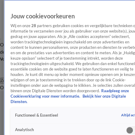
Jouw cookievoorkeuren
Wij en onze
28
partners gebruiken cookies en vergelijkbare technieken 
informatie te verzamelen over jou als gebruiker van onze website(s), jou
gedrag en jouw apparaten. Als je „Alle cookies accepteren” selecteert,
worden trackingtechnologieën ingeschakeld om onze advertenties en
Overzicht
Afleveringen
Tip
Entertainment
BN'ers
TV
Crime
Algemeen
content te kunnen personaliseren, onze producten en diensten te verbet
de redactie
Nieuwsbrief
en om de prestaties van advertenties en content te meten. Als je „Huidi
keuze opslaan” selecteert of je toestemming intrekt, worden deze
Volg Shownieuws
trackingtechnologieën uitgeschakeld. We gebruiken dan enkel functionel
essentiële cookies om de website goed te laten functioneren en veilig te
houden. Je kunt dit menu op ieder moment opnieuw openen om je keuzes
wijzigen of om je toestemming in te trekken door op de link Cookie-
Zoeken
instellingen onder aan de webpagina te klikken. Je selecties zullen overal
Overzicht
Entertainment
Spraakmakend
Reality
Crime
Video's
Afl
binnen onze Digitale Diensten worden doorgevoerd.
Raadpleeg onze
Cookieverklaring voor meer informatie.
Bekijk hier onze Digitale
Diensten.
Altijd ac
Functioneel & Essentieel
Analytisch