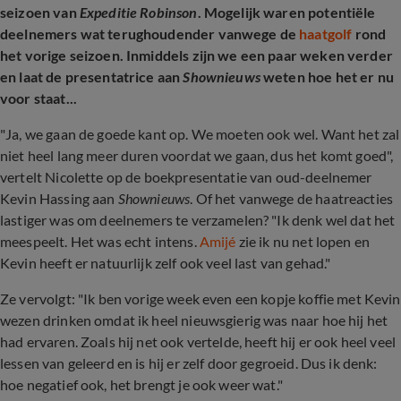
seizoen van
Expeditie Robinson
. Mogelijk waren potentiële
deelnemers wat terughoudender vanwege de
haatgolf
rond
het vorige seizoen. Inmiddels zijn we een paar weken verder
en laat de presentatrice aan
Shownieuws
weten hoe het er nu
voor staat...
"Ja, we gaan de goede kant op. We moeten ook wel. Want het zal
niet heel lang meer duren voordat we gaan, dus het komt goed",
vertelt Nicolette op de boekpresentatie van oud-deelnemer
Kevin Hassing aan
Shownieuws
. Of het vanwege de haatreacties
lastiger was om deelnemers te verzamelen? "Ik denk wel dat het
meespeelt. Het was echt intens.
Amijé
zie ik nu net lopen en
Kevin heeft er natuurlijk zelf ook veel last van gehad."
Ze vervolgt: "Ik ben vorige week even een kopje koffie met Kevin
wezen drinken omdat ik heel nieuwsgierig was naar hoe hij het
had ervaren. Zoals hij net ook vertelde, heeft hij er ook heel veel
lessen van geleerd en is hij er zelf door gegroeid. Dus ik denk:
hoe negatief ook, het brengt je ook weer wat."