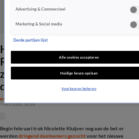
Advertising & Commercieel
Marketing & Social media
Derde partijen lijst
Haatreacties Expeditie
Robinson beïnvloeden
Alle cookies accepteren
zoektocht naar nieuwe
Huidige keuze opslaan
deelnemers
Voorkeuren beheren
BN'ERS
9 mrt 2026, 16:28
Begin februari trok Nicolette Kluijver nog aan de bel: er
werden
dringend deelnemers gezocht
voor het nieuwe