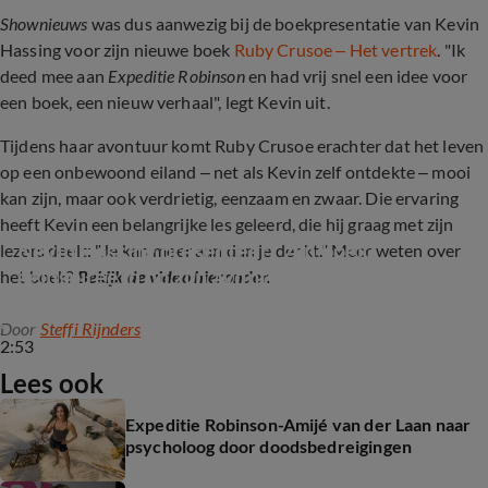
Shownieuws
was dus aanwezig bij de boekpresentatie van Kevin
Hassing voor zijn nieuwe boek
Ruby Crusoe – Het vertrek
. "Ik
deed mee aan
Expeditie Robinson
en had vrij snel een idee voor
een boek, een nieuw verhaal", legt Kevin uit.
Tijdens haar avontuur komt Ruby Crusoe erachter dat het leven
op een onbewoond eiland – net als Kevin zelf ontdekte – mooi
kan zijn, maar ook verdrietig, eenzaam en zwaar. Die ervaring
heeft Kevin een belangrijke les geleerd, die hij graag met zijn
Kevin Hassing presenteert zijn boek, 
lezers deelt: "Je kan meer aan dan je denkt." Meer weten over
geïnspireerd op zijn avontuur in Expeditie 
het boek?
Bekijk de video hieronder.
Robinson
Door
Steffi Rijnders
2:53
Lees ook
Expeditie Robinson-Amijé van der Laan naar
psycholoog door doodsbedreigingen