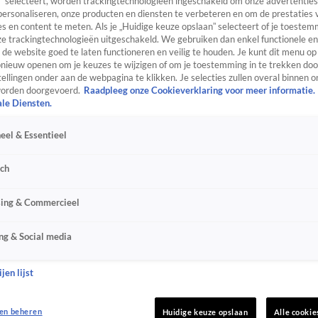
” selecteert, worden trackingtechnologieën ingeschakeld om onze advertenties
personaliseren, onze producten en diensten te verbeteren en om de prestaties 
s en content te meten. Als je „Huidige keuze opslaan” selecteert of je toestemm
e trackingtechnologieën uitgeschakeld. We gebruiken dan enkel functionele en
de website goed te laten functioneren en veilig te houden. Je kunt dit menu op
ieuw openen om je keuzes te wijzigen of om je toestemming in te trekken door
ellingen onder aan de webpagina te klikken. Je selecties zullen overal binnen o
orden doorgevoerd.
Raadpleeg onze Cookieverklaring voor meer informatie.
ale Diensten.
eel & Essentieel
sch
sing & Commercieel
ng & Social media
jen lijst
en beheren
Huidige keuze opslaan
Alle cookie