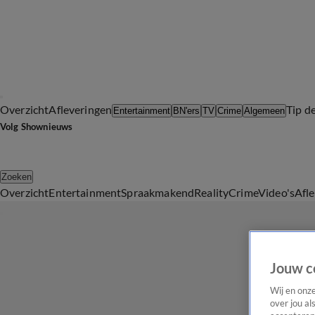
Overzicht
Afleveringen
Tip d
Entertainment
BN'ers
TV
Crime
Algemeen
Volg Shownieuws
Zoeken
Overzicht
Entertainment
Spraakmakend
Reality
Crime
Video's
Afl
Jouw c
Wij en onz
over jou al