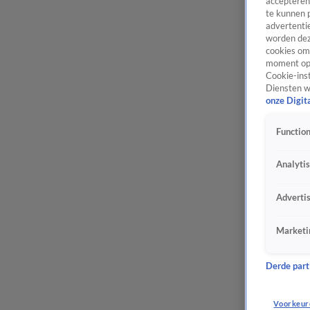
accepteren
te kunnen 
advertentie
worden dez
cookies om 
moment opn
Cookie-inst
Diensten w
onze Digit
Function
Analyti
Adverti
Marketi
Derde parti
Voorkeur