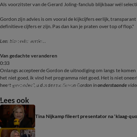
Als voorzitster van de Gerard Joling-fanclub blijkbaar wél selectie
Gordon zijn advies is om vooral de kijkcijfers eerlijk, transpara
definitieve cijfers er zijn. Pas dan kan je praten over top of flop."
Gebruikt Gordon AI voor zijn tv-recensies?
Lees hieronder verder...
Van gedachte veranderen
0:33
Onlangs accepteerde Gordon de uitnodiging om langs te komen 
het niet goed, ik vind het programma niet goed. Het is niet oneer
Gordon zegt RTL Tonight af
heeft gevonden",
aldus de reactie van Gordon in
onderstaande
vide
Lees ook
1:23
Tina Nijkamp fileert presentator na 'klaag-qu