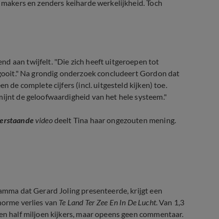
r makers en zenders keiharde werkelijkheid. Toch
d aan twijfelt. "Die zich heeft uitgeroepen tot
m gooit." Na grondig onderzoek concludeert Gordon dat
n de complete cijfers (incl. uitgesteld kijken) toe.
mijnt de geloofwaardigheid van het hele systeem."
erstaande
video
deelt Tina haar ongezouten mening.
dreun voor RTL Tonight
ramma dat Gerard Joling presenteerde, krijgt een
enorme verlies van
Te Land Ter Zee En In De Lucht
. Van 1,3
een half miljoen kijkers, maar opeens geen commentaar.