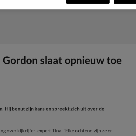
, Gordon slaat opnieuw toe
. Hij benut zijn kans en spreekt zich uit over de
g over kijkcijfer-expert Tina. "Elke ochtend zijn ze er