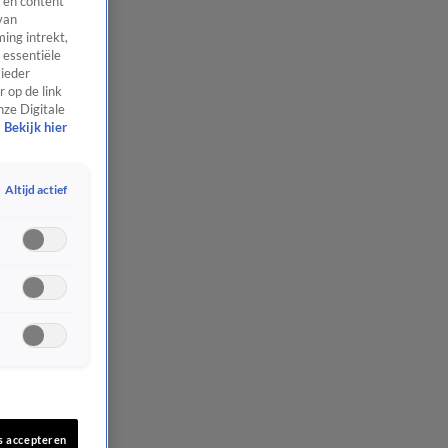
 en content
van
ing intrekt,
 essentiële
 ieder
 op de link
nze Digitale
Bekijk hier
Altijd actief
s accepteren