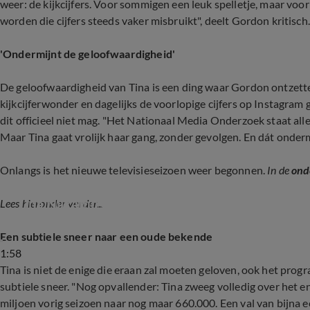
weer: de kijkcijfers. Voor sommigen een leuk spelletje, maar voo
worden die cijfers steeds vaker misbruikt", deelt Gordon kritisch.
'Ondermijnt de geloofwaardigheid'
De geloofwaardigheid van Tina is een ding waar Gordon ontzetten
kijkcijferwonder en dagelijks de voorlopige cijfers op Instagra
dit officieel niet mag. "Het Nationaal Media Onderzoek staat allee
Maar Tina gaat vrolijk haar gang, zonder gevolgen. En dát onder
Onlangs is het nieuwe televisieseizoen weer begonnen.
In de
ond
Tina Nijkamp over kijkcijfers 'mega-maandag', 
Lees hieronder verder...
Een subtiele sneer naar een oude bekende
1:58
Tina is niet de enige die eraan zal moeten geloven, ook het prog
subtiele sneer. "Nog opvallender: Tina zweeg volledig over het 
miljoen vorig seizoen naar nog maar 660.000. Een val van bijna 