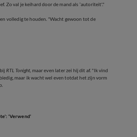
f. Zo val je keihard door de mand als ‘autoriteit'."
nt en volledig te houden. "Wacht gewoon tot de
bij
RTL Tonight
, maar even later zei hij dit af. "Ik vind
biedig, maar ik wacht wel even totdat het zijn vorm
o.
ote': 'Verwend'