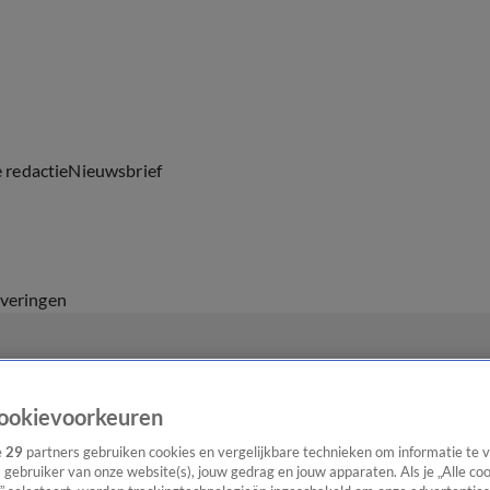
e redactie
Nieuwsbrief
everingen
ookievoorkeuren
e
29
partners gebruiken cookies en vergelijkbare technieken om informatie te
s gebruiker van onze website(s), jouw gedrag en jouw apparaten. Als je „Alle co