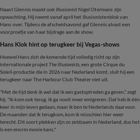
Naast Glennis maakt ook illusionist Nigel Otermans zijn
opwachting. Hij neemt vanaf april het illusionistenblok van
Hans over. Tijdens de afscheidsavond gaf Glennis alvast een
voorproefje van haar bijdrage aan de show.
Hans Klok hint op terugkeer bij Vegas-shows
Hoewel Hans zich de komende tijd volledig richt op zijn
internationale project
The Illusionists,
een grote Cirque du
Soleil‑productie die in 2026 naar Nederland komt, sluit hij een
terugkeer naar The Harbour Club Theater niet uit.
"Met de tijd denk ik wel dat ik een gastoptreden ga geven," zegt
hij. "Ik kom ook terug. Ik ga nooit meer emigreren. Dat heb ik één
keer in mijn leven gedaan, maar ik ben te Nederlands daarvoor.
De maanden dat ik terugkom, kom ik misschien hier weer
terecht. Dit soort plekken zijn zo zeldzaam in Nederland, dus het
is een enorm mooie kans."