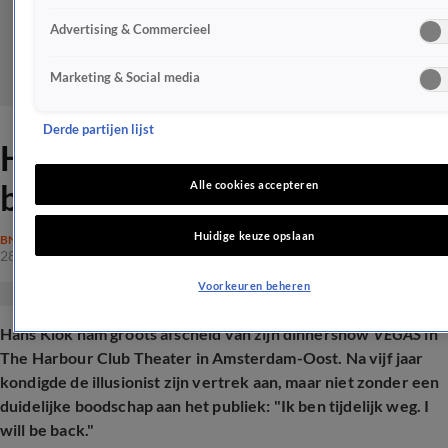
Advertising & Commercieel
Marketing & Social media
Derde partijen lijst
Hans Klok hint op terugkeer
bij dinnershow
Alle cookies accepteren
Huidige keuze opslaan
BN'ERS
28 mrt 2026, 11:52
Voorkeuren beheren
Hans Klok nam groots afscheid van zijn dinnershow
VEGAS
in
The Harbour Club Theater in Amsterdam-Oost. Na vijf jaar
kondigde de illusionist zijn vertrek aan, maar niet zonder een
duidelijke boodschap aan het publiek: "Ik ben tijdelijk weg. I
will be back."