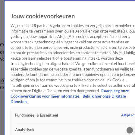
Jouw cookievoorkeuren
Wij en onze
28
partners gebruiken cookies en vergelijkbare technieken 
informatie te verzamelen over jou als gebruiker van onze website(s), jou
gedrag en jouw apparaten. Als je „Alle cookies accepteren” selecteert,
worden trackingtechnologieën ingeschakeld om onze advertenties en
Overzicht
Afleveringen
Tip
Entertainment
BN'ers
TV
Crime
Algemeen
content te kunnen personaliseren, onze producten en diensten te verbet
de redactie
Nieuwsbrief
en om de prestaties van advertenties en content te meten. Als je „Huidi
keuze opslaan” selecteert of je toestemming intrekt, worden deze
Volg Shownieuws
trackingtechnologieën uitgeschakeld. We gebruiken dan enkel functionel
essentiële cookies om de website goed te laten functioneren en veilig te
houden. Je kunt dit menu op ieder moment opnieuw openen om je keuzes
wijzigen of om je toestemming in te trekken door op de link Cookie-
Zoeken
instellingen onder aan de webpagina te klikken. Je selecties zullen overal
Overzicht
Entertainment
Spraakmakend
Reality
Crime
Video's
Afl
binnen onze Digitale Diensten worden doorgevoerd.
Raadpleeg onze
Cookieverklaring voor meer informatie.
Bekijk hier onze Digitale
Diensten.
Altijd ac
Functioneel & Essentieel
Analytisch