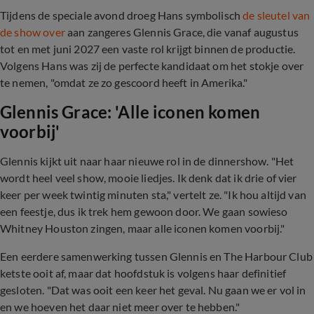
Tijdens de speciale avond droeg Hans symbolisch
de sleutel van
de show over
aan zangeres Glennis Grace, die vanaf augustus
tot en met juni 2027 een vaste rol krijgt binnen de productie.
Volgens Hans was zij de perfecte kandidaat om het stokje over
te nemen, "omdat ze zo gescoord heeft in Amerika."
Glennis Grace: 'Alle iconen komen
voorbij'
Glennis kijkt uit naar haar nieuwe rol in de dinnershow. "Het
wordt heel veel show, mooie liedjes. Ik denk dat ik drie of vier
keer per week twintig minuten sta," vertelt ze. "Ik hou altijd van
een feestje, dus ik trek hem gewoon door. We gaan sowieso
Whitney Houston zingen, maar alle iconen komen voorbij."
Een eerdere samenwerking tussen Glennis en The Harbour Club
ketste ooit af, maar dat hoofdstuk is volgens haar definitief
gesloten. "Dat was ooit een keer het geval. Nu gaan we er vol in
en we hoeven het daar niet meer over te hebben."