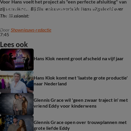
Voor Hans voelt het project als "een perfecte afsluiting" van
Hans Klok grijpt internationaal showproject 
zijn carrière...
Bij Shownieuws vertelde Hans uitgebreid over
aan
The Illusionist:
Door
Shownieuws-redactie
7:45
Lees ook
Hans Klok neemt groot afscheid na vijf jaar
Hans Klok komt met 'laatste grote productie'
naar Nederland
Glennis Grace wil 'geen zwaar traject in' met
vriend Eddy voor kinderwens
Glennis Grace open over trouwplannen met
grote liefde Eddy