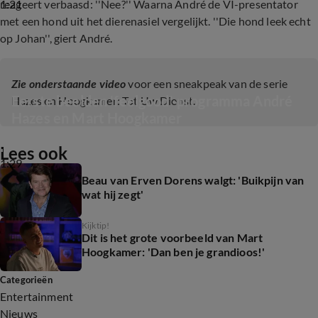
1:21
reageert verbaasd: ''Nee?'' Waarna André de VI-presentator
met een hond uit het dierenasiel vergelijkt. ''Die hond leek echt
op Johan'', giert André.
Zie onderstaande video
voor een sneakpeak van de serie
Eerste beelden 'feelgood'-programma André 
Hazes en Hoogkamer: Tot Uw Dienst.
Hazes en Mart Hoogkamer
Lees ook
1:29
Beau van Erven Dorens walgt: 'Buikpijn van
wat hij zegt'
Kijktip!
Dit is het grote voorbeeld van Mart
Hoogkamer: 'Dan ben je grandioos!'
Categorieën
Entertainment
Nieuws