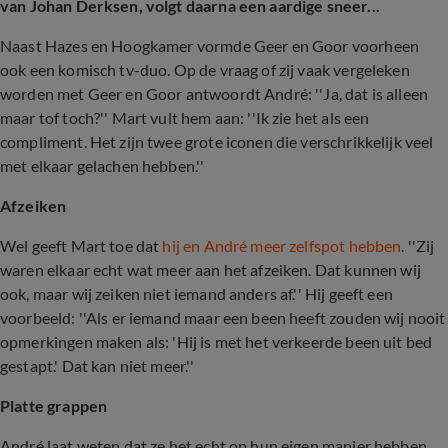
van Johan Derksen, volgt daarna een aardige sneer...
Naast Hazes en Hoogkamer vormde Geer en Goor voorheen
ook een komisch tv-duo. Op de vraag of zij vaak vergeleken
worden met Geer en Goor antwoordt André: ''Ja, dat is alleen
maar tof toch?'' Mart vult hem aan: ''Ik zie het als een
compliment. Het zijn twee grote iconen die verschrikkelijk veel
met elkaar gelachen hebben.''
Afzeiken
Wel geeft Mart toe dat
hij en André meer zelfspot hebben
. ''Zij
waren elkaar echt wat meer aan het afzeiken. Dat kunnen wij
ook, maar wij zeiken niet iemand anders af.'' Hij geeft een
voorbeeld: ''Als er iemand maar een been heeft zouden wij nooit
opmerkingen maken als: 'Hij is met het verkeerde been uit bed
gestapt.' Dat kan niet meer.''
Platte grappen
André laat weten dat ze het echt op hun eigen manier hebben