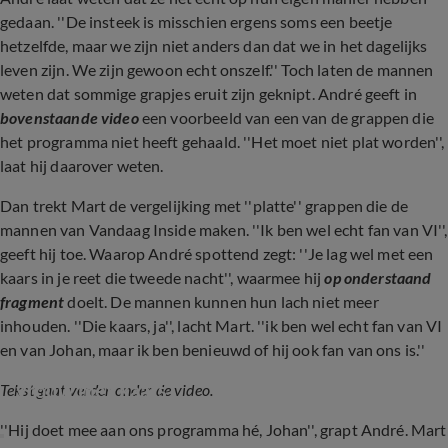
gedaan. ''De insteek is misschien ergens soms een beetje
hetzelfde, maar we zijn niet anders dan dat we in het dagelijks
leven zijn. We zijn gewoon echt onszelf.'' Toch laten de mannen
weten dat sommige grapjes eruit zijn geknipt. André geeft in
bovenstaande video
een voorbeeld van een van de grappen die
het programma niet heeft gehaald. ''Het moet niet plat worden'',
laat hij daarover weten.
Dan trekt Mart de vergelijking met ''platte'' grappen die de
mannen van Vandaag Inside maken. ''Ik ben wel echt fan van VI'',
geeft hij toe. Waarop André spottend zegt: ''Je lag wel met een
kaars in je reet die tweede nacht'', waarmee hij
op onderstaand
fragment
doelt. De mannen kunnen hun lach niet meer
inhouden. ''Die kaars, ja'', lacht Mart. ''ik ben wel echt fan van VI
en van Johan, maar ik ben benieuwd of hij ook fan van ons is.''
Johan Derksen penetreert bewusteloze 
vrouw met kaars
Tekst gaat verder onder de video.
''Hij doet mee aan ons programma hé, Johan'', grapt André. Mart