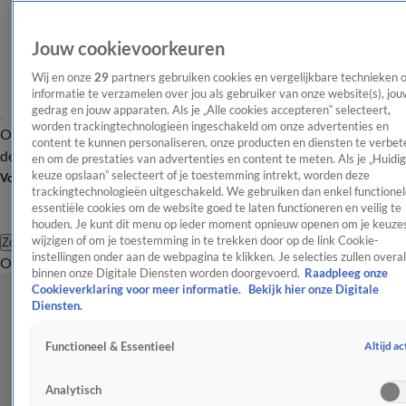
Jouw cookievoorkeuren
Wij en onze
29
partners gebruiken cookies en vergelijkbare technieken 
informatie te verzamelen over jou als gebruiker van onze website(s), jou
gedrag en jouw apparaten. Als je „Alle cookies accepteren” selecteert,
worden trackingtechnologieën ingeschakeld om onze advertenties en
Overzicht
Afleveringen
Tip
Entertainment
BN'ers
TV
Crime
Algemeen
content te kunnen personaliseren, onze producten en diensten te verbet
de redactie
Nieuwsbrief
en om de prestaties van advertenties en content te meten. Als je „Huidi
keuze opslaan” selecteert of je toestemming intrekt, worden deze
Volg Shownieuws
trackingtechnologieën uitgeschakeld. We gebruiken dan enkel functionel
essentiële cookies om de website goed te laten functioneren en veilig te
houden. Je kunt dit menu op ieder moment opnieuw openen om je keuzes
wijzigen of om je toestemming in te trekken door op de link Cookie-
Zoeken
instellingen onder aan de webpagina te klikken. Je selecties zullen overal
Overzicht
Entertainment
Spraakmakend
Reality
Crime
Video's
Afl
binnen onze Digitale Diensten worden doorgevoerd.
Raadpleeg onze
Cookieverklaring voor meer informatie.
Bekijk hier onze Digitale
Diensten.
Altijd ac
Functioneel & Essentieel
Analytisch