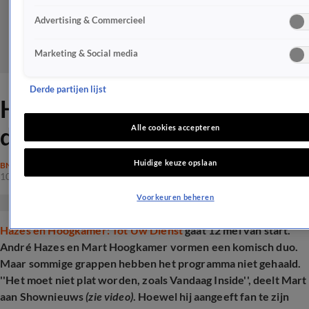
Advertising & Commercieel
Marketing & Social media
Derde partijen lijst
Hazes en Hoogkamer drijven
de spot met Johan Derksen
Alle cookies accepteren
Huidige keuze opslaan
BN'ERS
10 apr 2025, 14:44
Voorkeuren beheren
Hazes en Hoogkamer: Tot Uw Dienst
gaat 12 mei van start.
André Hazes en Mart Hoogkamer vormen een komisch duo.
Maar sommige grappen hebben het programma niet gehaald.
''Het moet niet plat worden, zoals Vandaag Inside'', deelt Mart
aan Shownieuws
(zie video)
. Hoewel hij aangeeft fan te zijn