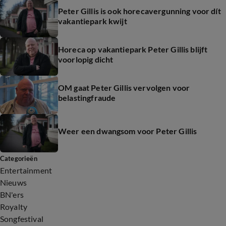
Peter Gillis is ook horecavergunning voor dít
vakantiepark kwijt
Horeca op vakantiepark Peter Gillis blijft
voorlopig dicht
OM gaat Peter Gillis vervolgen voor
belastingfraude
Weer een dwangsom voor Peter Gillis
Categorieën
Entertainment
Nieuws
BN'ers
Royalty
Songfestival