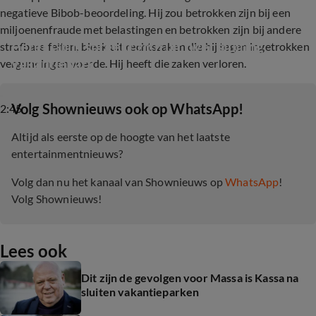
negatieve Bibob-beoordeling. Hij zou betrokken zijn bij een
miljoenenfraude met belastingen en betrokken zijn bij andere
Peter Gillis spreekt zich uit over sluiting 
strafbare feiten, bleek uit rechtszaken die hij tegen ingetrokken
vakantiepark
vergunningen voerde. Hij heeft die zaken verloren.
‎Volg Shownieuws ook op WhatsApp!
2:45
Altijd als eerste op de hoogte van het laatste
entertainmentnieuws?
Volg dan nu het kanaal van Shownieuws op
WhatsApp
!
Volg Shownieuws!
Lees ook
Dit zijn de gevolgen voor Massa is Kassa na
sluiten vakantieparken