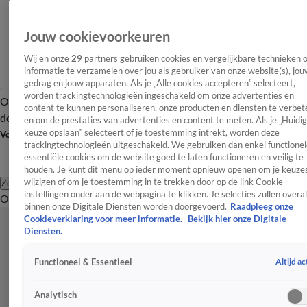
Jouw cookievoorkeuren
Wij en onze
29
partners gebruiken cookies en vergelijkbare technieken 
informatie te verzamelen over jou als gebruiker van onze website(s), jou
gedrag en jouw apparaten. Als je „Alle cookies accepteren” selecteert,
worden trackingtechnologieën ingeschakeld om onze advertenties en
Overzicht
Afleveringen
Tip
Entertainment
BN'ers
TV
Crime
Algemeen
content te kunnen personaliseren, onze producten en diensten te verbet
de redactie
Nieuwsbrief
en om de prestaties van advertenties en content te meten. Als je „Huidi
keuze opslaan” selecteert of je toestemming intrekt, worden deze
Volg Shownieuws
trackingtechnologieën uitgeschakeld. We gebruiken dan enkel functionel
essentiële cookies om de website goed te laten functioneren en veilig te
houden. Je kunt dit menu op ieder moment opnieuw openen om je keuzes
wijzigen of om je toestemming in te trekken door op de link Cookie-
Zoeken
instellingen onder aan de webpagina te klikken. Je selecties zullen overal
Overzicht
Entertainment
Spraakmakend
Reality
Crime
Video's
Afl
binnen onze Digitale Diensten worden doorgevoerd.
Raadpleeg onze
Cookieverklaring voor meer informatie.
Bekijk hier onze Digitale
Diensten.
Altijd ac
Functioneel & Essentieel
Analytisch