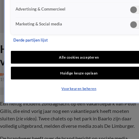
Advertising & Commercieel
Marketing & Social media
Derde partijen lijst
Heftig incident op
vakantiepark Peter Gillis
Alle cookies accepteren
Huidige keuze opslaan
BN'ERS
15 jan 2024, 22:58
Voorkeuren beheren
Een heftig incident zondagnacht op een vakantiepark van Peter
Gillis, die eind vorig jaar nog een vakantiepark heeft moeten
sluiten
(zie video)
. Twee chalets op het park in Baarlo zijn daar
volledig uitgebrand, melden diverse media zoals De Limburger.
De brandweer heeft over de brand bericht op sociale media.