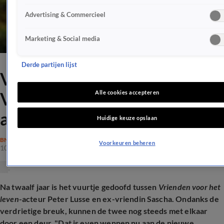
Advertising & Commercieel
Marketing & Social media
Derde partijen lijst
Verdrietige breuk voor
Vrienden voor het leven-
Alle cookies accepteren
acteur Peter Lusse
Huidige keuze opslaan
BN'ERS
Voorkeuren beheren
10 dec 2025, 21:45
Na twaalf jaar is het vuurtje gedoofd tussen
Vrienden voor het
leven
-acteur Peter Lusse en ex-vriendin Sascha. Ondanks de
verdrietige breuk, kunnen de twee nog steeds met elkaar
door een deur. "Dat is even wennen nu aan de nieuwe