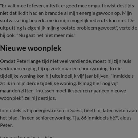
"Er valt mee te leven, mits ik er goed mee omga. Ik wist destijds
niet dat ik dit had en brandde al mijn energie gewoon op. Mijn
stofwisseling beperkt me in mijn mogelijkheden. Ik kan niet. De
uitputting is eigenlijk mijn grootste probleem geweest", vertelde
hij ook. "Nu gaat het niet meer mis."
Nieuwe woonplek
Omdat Peter lange tijd niet veel verdiende, moest hij zijn huis
verkopen en ging hij op zoek naar een huurwoning. In die
tijdelijke woning kon hij uiteindelijk vijf jaar blijven. "Inmiddels
zit ik in mijn derde tijdelijke woning. Ik mag hier nog vijf
maanden zitten. Intussen moet ik speuren naar een nieuwe
woonplek", zei hij destijds.
Inmiddels is hij neergestreken in Soest, heeft hij laten weten aan
het blad. "In een seniorenwoning. Tja, 66 inmiddels hè?", aldus
Peter.
Hierom stopte Peter Lusse met populaire 
sitcom Vrienden voor het Leven
Lees verder onder de video...