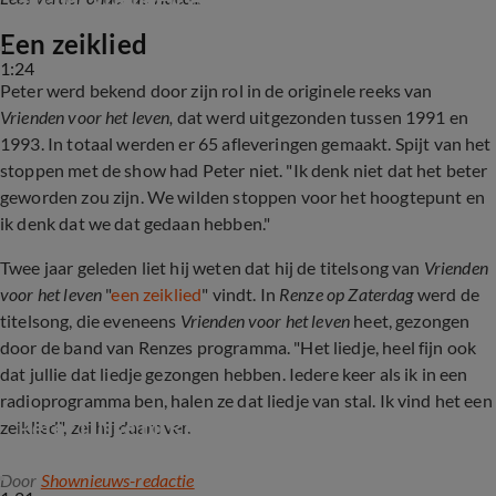
Een zeiklied
1:24
Peter werd bekend door zijn rol in de originele reeks van
Vrienden voor het leven,
dat werd uitgezonden tussen 1991 en
1993. In totaal werden er 65 afleveringen gemaakt. Spijt van het
stoppen met de show had Peter niet. "Ik denk niet dat het beter
geworden zou zijn. We wilden stoppen voor het hoogtepunt en
ik denk dat we dat gedaan hebben."
Twee jaar geleden liet hij weten dat hij de titelsong van
Vrienden
voor het leven
"
een zeiklied
" vindt. In
Renze op Zaterdag
werd de
titelsong, die eveneens
Vrienden voor het leven
heet, gezongen
door de band van Renzes programma. "Het liedje, heel fijn ook
dat jullie dat liedje gezongen hebben. Iedere keer als ik in een
radioprogramma ben, halen ze dat liedje van stal. Ik vind het een
Peter Lusse bij Renze
zeiklied", zei hij daarover.
Door
Shownieuws-redactie