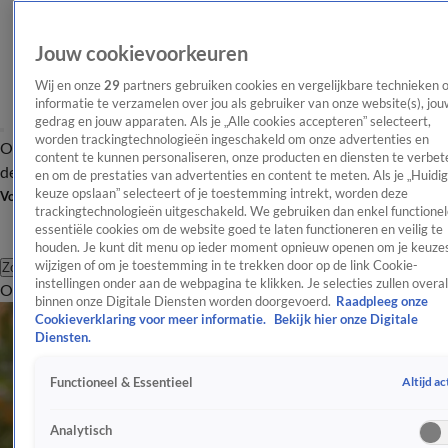
Jouw cookievoorkeuren
Wij en onze
29
partners gebruiken cookies en vergelijkbare technieken 
informatie te verzamelen over jou als gebruiker van onze website(s), jou
gedrag en jouw apparaten. Als je „Alle cookies accepteren” selecteert,
worden trackingtechnologieën ingeschakeld om onze advertenties en
Overzicht
Afleveringen
Tip
Entertainment
BN'ers
TV
Crime
Algemeen
content te kunnen personaliseren, onze producten en diensten te verbet
de redactie
Nieuwsbrief
en om de prestaties van advertenties en content te meten. Als je „Huidi
keuze opslaan” selecteert of je toestemming intrekt, worden deze
Volg Shownieuws
trackingtechnologieën uitgeschakeld. We gebruiken dan enkel functionel
essentiële cookies om de website goed te laten functioneren en veilig te
houden. Je kunt dit menu op ieder moment opnieuw openen om je keuzes
wijzigen of om je toestemming in te trekken door op de link Cookie-
Zoeken
instellingen onder aan de webpagina te klikken. Je selecties zullen overal
Overzicht
Entertainment
Spraakmakend
Reality
Crime
Video's
Afl
binnen onze Digitale Diensten worden doorgevoerd.
Raadpleeg onze
Cookieverklaring voor meer informatie.
Bekijk hier onze Digitale
Diensten.
Altijd ac
Functioneel & Essentieel
Analytisch