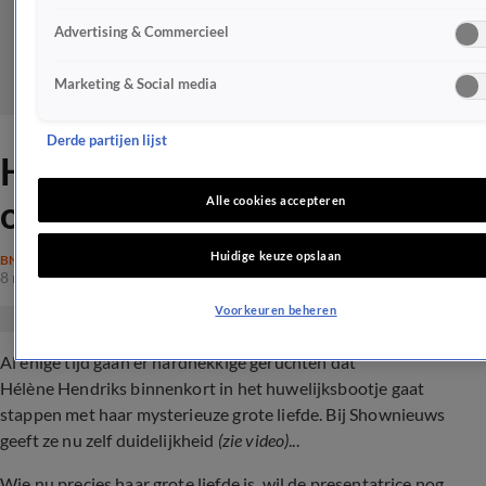
Advertising & Commercieel
Marketing & Social media
Derde partijen lijst
Hélène Hendriks duidelijk
over huwelijk
Alle cookies accepteren
Huidige keuze opslaan
BN'ERS
8 mrt 2024, 19:23
Voorkeuren beheren
Al enige tijd gaan er hardnekkige geruchten dat
Hélène Hendriks binnenkort in het huwelijksbootje gaat
stappen met haar mysterieuze grote liefde. Bij Shownieuws
geeft ze nu zelf duidelijkheid
(zie video)
...
Wie nu precies haar grote liefde is, wil de presentatrice nog