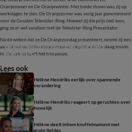
Oranjezomer en De Oranjewinter. Met beide shows was zij op
werkdagen te zien. De Oranjezomer was vorig jaar genomineerd
voor de Gouden Televizier-Ring. Hoewel zij die prijs niet won,
ging ze er wel vandoor met de Televizier-Ring Presentator.
Na de weken dat ze De Oranjezondag presenteert, neemt zij een
Helene Hendriks komt met haar eigen 
aantal weken de honneurs waar op de plek van Vandaag Inside.
programma
In die weken heeft het trio pauze.
Lees ook
4:30
Hélène Hendriks eerlijk over spannende
verandering
Hélène Hendriks reageert op geruchten over
huwelijk
Hélène deelt intiem knuffelmoment met
grote liefdes