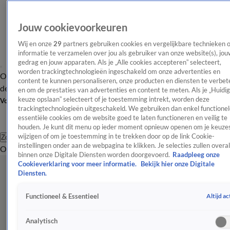
Jouw cookievoorkeuren
Wij en onze
29
partners gebruiken cookies en vergelijkbare technieken 
informatie te verzamelen over jou als gebruiker van onze website(s), jou
gedrag en jouw apparaten. Als je „Alle cookies accepteren” selecteert,
worden trackingtechnologieën ingeschakeld om onze advertenties en
Overzicht
Afleveringen
Tip
Entertainment
BN'ers
TV
Crime
Algemeen
content te kunnen personaliseren, onze producten en diensten te verbet
de redactie
Nieuwsbrief
en om de prestaties van advertenties en content te meten. Als je „Huidi
keuze opslaan” selecteert of je toestemming intrekt, worden deze
Volg Shownieuws
trackingtechnologieën uitgeschakeld. We gebruiken dan enkel functionel
essentiële cookies om de website goed te laten functioneren en veilig te
houden. Je kunt dit menu op ieder moment opnieuw openen om je keuzes
wijzigen of om je toestemming in te trekken door op de link Cookie-
Zoeken
instellingen onder aan de webpagina te klikken. Je selecties zullen overal
Overzicht
Entertainment
Spraakmakend
Reality
Crime
Video's
Afl
binnen onze Digitale Diensten worden doorgevoerd.
Raadpleeg onze
Cookieverklaring voor meer informatie.
Bekijk hier onze Digitale
Diensten.
Altijd ac
Functioneel & Essentieel
Analytisch