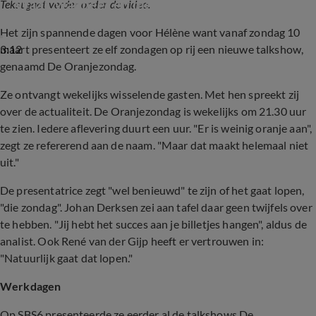
'Waar, wanneer en met wie?'
Tekst gaat verder onder de video.
Het zijn spannende dagen voor Hélène want vanaf zondag 10
3:12
maart presenteert ze elf zondagen op rij een nieuwe talkshow,
genaamd De Oranjezondag.
Ze ontvangt wekelijks wisselende gasten. Met hen spreekt zij
over de actualiteit. De Oranjezondag is wekelijks om 21.30 uur
te zien. Iedere aflevering duurt een uur. "Er is weinig oranje aan",
zegt ze refererend aan de naam. "Maar dat maakt helemaal niet
uit."
De presentatrice zegt "wel benieuwd" te zijn of het gaat lopen,
"die zondag". Johan Derksen zei aan tafel daar geen twijfels over
te hebben. "Jij hebt het succes aan je billetjes hangen", aldus de
analist. Ook René van der Gijp heeft er vertrouwen in:
"Natuurlijk gaat dat lopen."
Werkdagen
Op SBS6 presenteerde ze eerder al de talkshows De