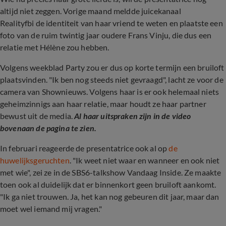
altijd niet zeggen. Vorige maand meldde juicekanaal
Realityfbi de identiteit van haar vriend te weten en plaatste een
foto van de ruim twintig jaar oudere Frans Vinju, die dus een
relatie met Hélène zou hebben.
Volgens weekblad Party zou er dus op korte termijn een bruiloft
plaatsvinden. "Ik ben nog steeds niet gevraagd", lacht ze voor de
camera van Shownieuws. Volgens haar is er ook helemaal niets
geheimzinnigs aan haar relatie, maar houdt ze haar partner
bewust uit de media.
Al haar uitspraken zijn in de video
bovenaan de pagina te zien.
In februari reageerde de presentatrice ook al op
de
huwelijksgeruchten
. "Ik weet niet waar en wanneer en ook niet
met wie", zei ze in de SBS6-talkshow Vandaag Inside. Ze maakte
toen ook al duidelijk dat er binnenkort geen bruiloft aankomt.
"Ik ga niet trouwen. Ja, het kan nog gebeuren dit jaar, maar dan
moet wel iemand mij vragen."
Hélène reageert op geruchten over huwelijk: 