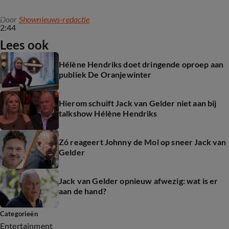
Door
Shownieuws-redactie
2:44
Lees ook
Hélène Hendriks doet dringende oproep aan
publiek De Oranjewinter
Hierom schuift Jack van Gelder niet aan bij
talkshow Hélène Hendriks
Zó reageert Johnny de Mol op sneer Jack van
Gelder
Jack van Gelder opnieuw afwezig: wat is er
aan de hand?
Categorieën
Entertainment