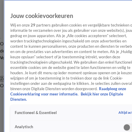
Jouw cookievoorkeuren
Wij en onze
29
partners gebruiken cookies en vergelijkbare technieken 
informatie te verzamelen over jou als gebruiker van onze website(s), jou
gedrag en jouw apparaten. Als je „Alle cookies accepteren” selecteert,
worden trackingtechnologieën ingeschakeld om onze advertenties en
Overzicht
Afleveringen
Tip
Entertainment
BN'ers
TV
Crime
Algemeen
content te kunnen personaliseren, onze producten en diensten te verbet
de redactie
Nieuwsbrief
en om de prestaties van advertenties en content te meten. Als je „Huidi
keuze opslaan” selecteert of je toestemming intrekt, worden deze
Volg Shownieuws
trackingtechnologieën uitgeschakeld. We gebruiken dan enkel functionel
essentiële cookies om de website goed te laten functioneren en veilig te
houden. Je kunt dit menu op ieder moment opnieuw openen om je keuzes
wijzigen of om je toestemming in te trekken door op de link Cookie-
Zoeken
instellingen onder aan de webpagina te klikken. Je selecties zullen overal
Overzicht
Entertainment
Spraakmakend
Reality
Crime
Video's
Afl
binnen onze Digitale Diensten worden doorgevoerd.
Raadpleeg onze
Cookieverklaring voor meer informatie.
Bekijk hier onze Digitale
Diensten.
Altijd ac
Functioneel & Essentieel
Analytisch