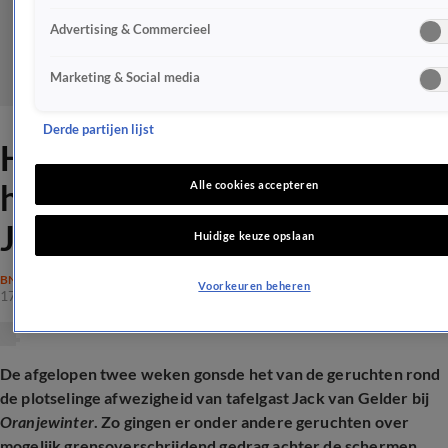
Advertising & Commercieel
Marketing & Social media
Derde partijen lijst
Hélène Hendriks reageert op
hardnekkige geruchten over
Alle cookies accepteren
Jack van Gelder
Huidige keuze opslaan
BN'ERS
Voorkeuren beheren
17 jan 2026, 13:01
De afgelopen twee weken gonsde het van de geruchten rond
de plotselinge afwezigheid van tafelgast Jack van Gelder bij
Oranjewinter
. Zo gingen er onder andere geruchten over
mogelijk grensoverschrijdend gedrag achter de schermen.