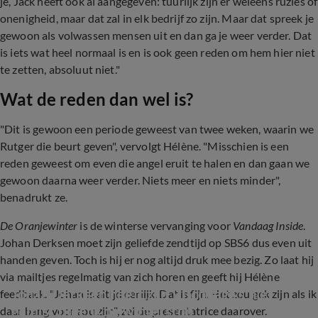
je, Jack heeft ook al aangegeven: tuurlijk zijn er weleens ruzies of
onenigheid, maar dat zal in elk bedrijf zo zijn. Maar dat spreek je
gewoon als volwassen mensen uit en dan ga je weer verder. Dat
is iets wat heel normaal is en is ook geen reden om hem hier niet
te zetten, absoluut niet."
Wat de reden dan wel is?
"Dit is gewoon een periode geweest van twee weken, waarin we
Rutger die beurt geven", vervolgt Hélène. "Misschien is een
reden geweest om even die angel eruit te halen en dan gaan we
gewoon daarna weer verder. Niets meer en niets minder",
benadrukt ze.
De Oranjewinter
is de winterse vervanging voor
Vandaag Inside
.
Johan Derksen moet zijn geliefde zendtijd op SBS6 dus even uit
handen geven. Toch is hij er nog altijd druk mee bezig. Zo laat hij
via mailtjes regelmatig van zich horen en geeft hij Hélène
Johan Derksen heeft zijn VI-collega's niet 
feedback. "Johan is altijd eerlijk. Dat is fijn. Het zou gek zijn als ik
gemist tijdens de winterstop
daar bang voor zou zijn", zei de presentatrice daarover.