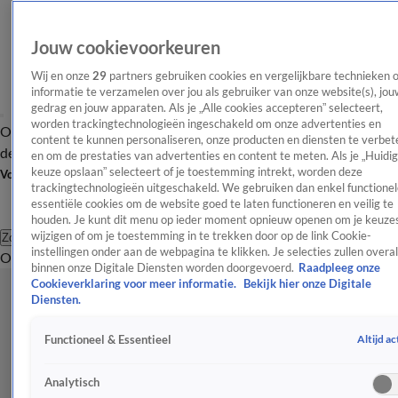
Jouw cookievoorkeuren
Wij en onze
29
partners gebruiken cookies en vergelijkbare technieken 
informatie te verzamelen over jou als gebruiker van onze website(s), jou
gedrag en jouw apparaten. Als je „Alle cookies accepteren” selecteert,
worden trackingtechnologieën ingeschakeld om onze advertenties en
Overzicht
Afleveringen
Tip
Entertainment
BN'ers
TV
Crime
Algemeen
content te kunnen personaliseren, onze producten en diensten te verbet
de redactie
Nieuwsbrief
en om de prestaties van advertenties en content te meten. Als je „Huidi
keuze opslaan” selecteert of je toestemming intrekt, worden deze
Volg Shownieuws
trackingtechnologieën uitgeschakeld. We gebruiken dan enkel functionel
essentiële cookies om de website goed te laten functioneren en veilig te
houden. Je kunt dit menu op ieder moment opnieuw openen om je keuzes
wijzigen of om je toestemming in te trekken door op de link Cookie-
Zoeken
instellingen onder aan de webpagina te klikken. Je selecties zullen overal
Overzicht
Entertainment
Spraakmakend
Reality
Crime
Video's
Afl
binnen onze Digitale Diensten worden doorgevoerd.
Raadpleeg onze
Cookieverklaring voor meer informatie.
Bekijk hier onze Digitale
Diensten.
Altijd ac
Functioneel & Essentieel
Analytisch