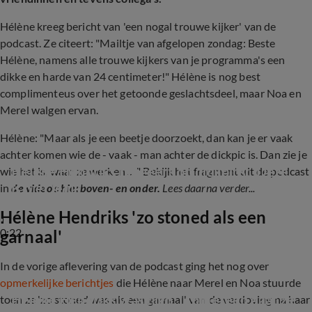
Hélène kreeg bericht van 'een nogal trouwe kijker' van de
podcast. Ze citeert: "Mailtje van afgelopen zondag: Beste
Hélène, namens alle trouwe kijkers van je programma's een
dikke en harde van 24 centimeter!" Hélène is nog best
complimenteus over het getoonde geslachtsdeel, maar Noa en
Merel walgen ervan.
Hélène: "Maar als je een beetje doorzoekt, dan kan je er vaak
achter komen wie de - vaak - man achter de dickpic is. Dan zie je
Hélène Hendriks reageert op dickpics: 'Deze 
wie het is, waar ze werken…" Bekijk het fragment uit de podcast
is niet lelijk'
in
de video's hierboven- en onder.
Lees daarna verder...
Hélène Hendriks 'zo stoned als een
0:22
garnaal'
In de vorige aflevering van de podcast ging het nog over
opmerkelijke berichtjes
die Hélène naar Merel en Noa stuurde
Hélène Hendriks was high: 'Zometeen gaat ze 
toen ze 'zo stoned was als een garnaal' van de verdoving na haar