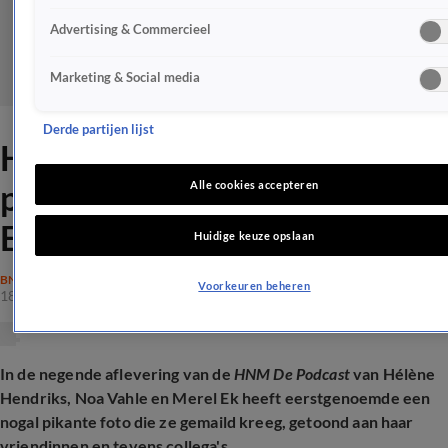
Advertising & Commercieel
Marketing & Social media
Derde partijen lijst
Hélène Hendriks toont
pikante 18+-foto aan Merel
Alle cookies accepteren
Ek en Noa Vahle
Huidige keuze opslaan
BN'ERS
Voorkeuren beheren
18 feb 2026, 14:04
In de negende aflevering van de
HNM De Podcast
van H
élène
Hendriks, Noa Vahle en Merel Ek heeft eerstgenoemde een
nogal pikante foto die ze gemaild kreeg, getoond aan haar
vriendinnen en tevens collega's.