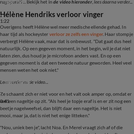
nog live!'
rugoperatie. Bekijk het in
de video hieronder
,
lees daarna verder...
Hélène Hendriks verloor vinger
1:22
Overigens heeft Hélène wel meer medische ellende gehad. In
haar tijd als hockeyster
verloor ze zelfs een vinger
. Haar stompje
verbergt Hélène vaak, maar dat is onbewust. "Dat gaat dus heel
natuurlijk. Op een gegeven moment, in het begin, wil je dat niet
laten zien, dus houd je je microfoon anders vast. En op een
gegeven moment is dat een tweede natuur geworden. Heel veel
mensen weten het ook niet."
Hélène Hendriks over haar stompje: ‘Het is 
niet mooi’
Lees verder na de video...
Ze schaamt zich er niet voor en het valt ook amper op, omdat er
0:41
wel een nageltje op zit. "Als heel je topje eraf is en er zit nog een
beetje nagelweefsel, dan blijft daar een nageltje. Het is niet
mooi, maar ja, dat is niet het enige litteken."
"Nou, uniek ben je", lacht Noa. En Merel vraagt zich af of die