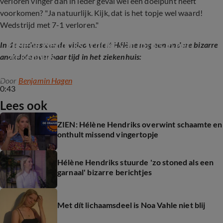
verloren vinger dan in ieder geval wel een doelpunt heeft
voorkomen? "Ja natuurlijk. Kijk, dat is het topje wel waard!
Wedstrijd met 7-1 verloren."
Hélène Hendriks schrikt van foto’s in het 
In de onderstaande video vertelt Hélène nog een andere bizarre
ziekenhuis
anekdote over haar tijd in het ziekenhuis:
Door
Benjamin Hagen
0:43
Lees ook
ZIEN: Hélène Hendriks overwint schaamte en
onthult missend vingertopje
Hélène Hendriks stuurde 'zo stoned als een
garnaal' bizarre berichtjes
Met dít lichaamsdeel is Noa Vahle niet blij