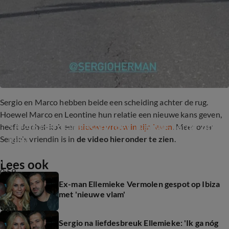
Sergio en Marco hebben beide een scheiding achter de rug.
Hoewel Marco en Leontine hun relatie een nieuwe kans geven,
Sergio Herman gespot met 'nieuwe liefde' op 
heeft de chef-kok een
nieuwe vrouw in zijn leven
. Meer over
Ibiza
Sergio's vriendin is in
de video hieronder te zien
.
Lees ook
0:59
Ex-man Ellemieke Vermolen gespot op Ibiza
met 'nieuwe vlam'
Sergio na liefdesbreuk Ellemieke: 'Ik ga nóg