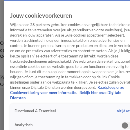
Jouw cookievoorkeuren
Wij en onze
28
partners gebruiken cookies en vergelijkbare technieken 
informatie te verzamelen over jou als gebruiker van onze website(s), jou
gedrag en jouw apparaten. Als je „Alle cookies accepteren” selecteert,
worden trackingtechnologieën ingeschakeld om onze advertenties en
Overzicht
Afleveringen
Tip
Entertainment
BN'ers
TV
Crime
Algemeen
content te kunnen personaliseren, onze producten en diensten te verbet
de redactie
Nieuwsbrief
en om de prestaties van advertenties en content te meten. Als je „Huidi
keuze opslaan” selecteert of je toestemming intrekt, worden deze
Volg Shownieuws
trackingtechnologieën uitgeschakeld. We gebruiken dan enkel functionel
essentiële cookies om de website goed te laten functioneren en veilig te
houden. Je kunt dit menu op ieder moment opnieuw openen om je keuzes
wijzigen of om je toestemming in te trekken door op de link Cookie-
Zoeken
instellingen onder aan de webpagina te klikken. Je selecties zullen overal
Overzicht
Entertainment
Spraakmakend
Reality
Crime
Video's
Afl
binnen onze Digitale Diensten worden doorgevoerd.
Raadpleeg onze
Cookieverklaring voor meer informatie.
Bekijk hier onze Digitale
Diensten.
Altijd ac
Functioneel & Essentieel
Analytisch