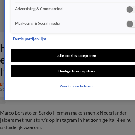
Advertising & Commercieel
Marketing & Social media
Derde partijen lijst
Hierom zijn Marco Borsato
en Sergio Herman samen in
Alle cookies accepteren
Italië
Huidige keuze opslaan
BN'ERS
Voorkeuren beheren
26 sep 2021, 14:26
Marco Borsato en Sergio Herman maken menig Nederlander
jaloers met hun story’s op Instagram in het zonnige Italië en nu
is duidelijk waarom.