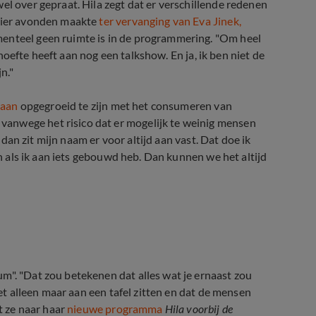
el over gepraat. Hila zegt dat er verschillende redenen
 vier avonden maakte
ter vervanging van Eva Jinek,
menteel geen ruimte is in de programmering. "Om heel
behoefte heeft aan nog een talkshow. En ja, ik ben niet de
n."
 aan
opgegroeid te zijn met het consumeren van
anwege het risico dat er mogelijk te weinig mensen
, dan zit mijn naam er voor altijd aan vast. Dat doe ik
en als ik aan iets gebouwd heb. Dan kunnen we het altijd
m". "Dat zou betekenen dat alles wat je ernaast zou
iet alleen maar aan een tafel zitten en dat de mensen
st ze naar haar
nieuwe programma
Hila voorbij de