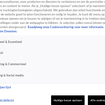
personaliseren, onze producten en diensten te verbeteren en om de prestaties 
s en content te meten. Als je „Huidige keuze opslaan” selecteert of je toestemm
e trackingtechnologieën uitgeschakeld. We gebruiken dan enkel functionele en
de website goed te laten functioneren en veilig te houden. Je kunt dit menu op
ieuw openen om je keuzes te wijzigen of om je toestemming in te trekken door
ellingen onder aan de webpagina te klikken. Je selecties zullen overal binnen o
orden doorgevoerd.
Raadpleeg onze Cookieverklaring voor meer informatie.
ale Diensten.
eel & Essentieel
sch
sing & Commercieel
ng & Social media
jen lijst
en beheren
Huidige keuze opslaan
Alle cookie