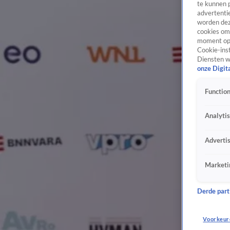
te kunnen 
advertentie
worden dez
cookies om 
moment opn
Cookie-inst
Diensten w
onze Digit
Function
Analyti
Adverti
Marketi
Derde parti
Voorkeur