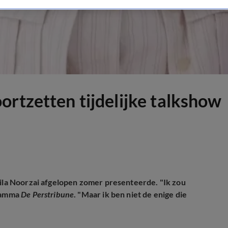
ortzetten tijdelijke talkshow
ila Noorzai afgelopen zomer presenteerde. "Ik zou
gramma
De Perstribune
. "Maar ik ben niet de enige die