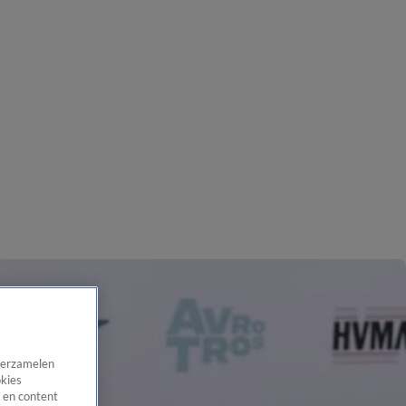
 verzamelen
okies
 en content