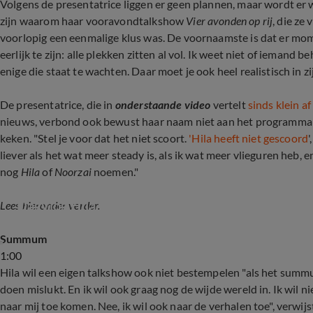
Volgens de presentatrice liggen er geen plannen, maar wordt er w
zijn waarom haar vooravondtalkshow
Vier avonden op rij
, die ze
voorlopig een eenmalige klus was. De voornaamste is dat er mo
eerlijk te zijn: alle plekken zitten al vol. Ik weet niet of iemand 
enige die staat te wachten. Daar moet je ook heel realistisch in zij
De presentatrice, die in
onderstaande video
vertelt
sinds klein af
nieuws, verbond ook bewust haar naam niet aan het programma v
keken. "Stel je voor dat het niet scoort.
'Hila heeft niet gescoord
'
liever als het wat meer steady is, als ik wat meer vlieguren heb, 
nog
Hila
of
Noorzai
noemen."
Dagvlog Hila Noorzai met carrière-verhaal
Lees hieronder verder.
Summum
1:00
Hila wil een eigen talkshow ook niet bestempelen "als het summu
doen mislukt. En ik wil ook graag nog de wijde wereld in. Ik wil n
naar mij toe komen. Nee, ik wil ook naar de verhalen toe", verwij