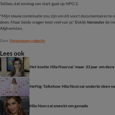
Taliban,
dat zondag van start gaat op NPO 2.
"Mijn ideale combinatie zou zijn om dit soort documentaires t
doen. Maar beide vragen best veel van je." Bekijk
hieronder
de in
Afghanistan.
Door
Shownieuws-redactie
Lees ook
Het kostte Hila Noorzai 'maar 33 jaar om deze l
Heftig: Talkshow Hila Noorzai onderbroken 
Hila Noorzai smeekt om genade