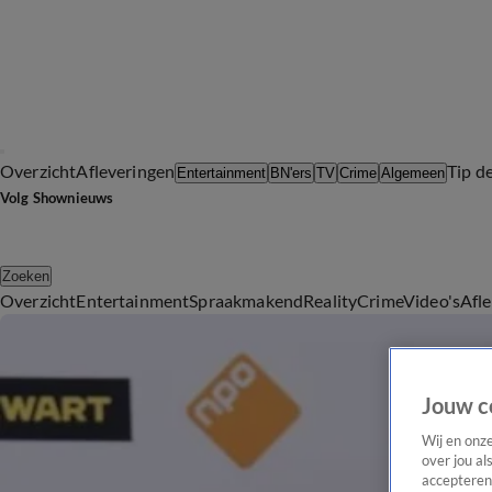
Overzicht
Afleveringen
Tip d
Entertainment
BN'ers
TV
Crime
Algemeen
Volg Shownieuws
Zoeken
Overzicht
Entertainment
Spraakmakend
Reality
Crime
Video's
Afl
Jouw c
Wij en onz
over jou al
accepteren