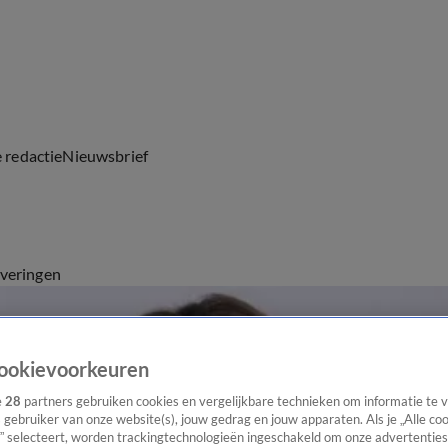
e redactie
Nieuwsbrief
everingen
ookievoorkeuren
e
28
partners gebruiken cookies en vergelijkbare technieken om informatie te
s gebruiker van onze website(s), jouw gedrag en jouw apparaten. Als je „Alle co
” selecteert, worden trackingtechnologieën ingeschakeld om onze advertenties