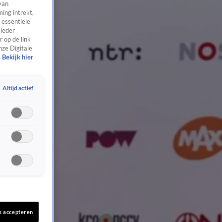
van
ing intrekt,
 essentiële
 ieder
 op de link
nze Digitale
Bekijk hier
Altijd actief
s accepteren