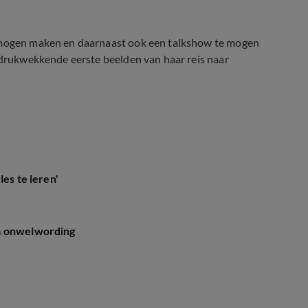
e mogen maken en daarnaast ook een talkshow te mogen
drukwekkende eerste beelden van haar reis naar
es te leren'
na onwelwording