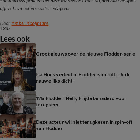
Shownieuws prak eerder deze maand ook met Tatjana over de spin-
Spin-off van Flodder op komst
off. Je kunt het hieronder bekijken:
Door
Amber Kooijmans
1:46
Lees ook
Groot nieuws over de nieuwe Flodder-serie
Isa Hoes verleid in Flodder-spin-off: 'Jurk
nauwelijks dicht'
'Ma Flodder' Nelly Frijda benaderd voor
terugkeer
Deze acteur wil niet terugkeren in spin-off
van Flodder