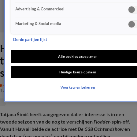
Advertising & Commercieel
Marketing & Social media
Derde partijen lijst
Hint Tatjana Šimić hier op
tweede seizoen Flodder-
Alle cookies accepteren
spin-off?
Huidige keuze opslaan
BN'ERS
Voorkeuren beheren
17 nov 2025, 10:41
Tatjana Šimić heeft aangegeven dat er interesse is in een
tweede seizoen van de nog te verschijnen
Flodder
-spin-off.
Vanuit Hawaii belde de actrice met
De 538 Ochtendshow
en
deed daar (per ongeluk) een bijzondere onthulling.