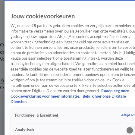
Jouw cookievoorkeuren
Wij en onze
28
partners gebruiken cookies en vergelijkbare technieken 
informatie te verzamelen over jou als gebruiker van onze website(s), jou
gedrag en jouw apparaten. Als je „Alle cookies accepteren” selecteert,
worden trackingtechnologieën ingeschakeld om onze advertenties en
Overzicht
Afleveringen
Tip
Entertainment
BN'ers
TV
Crime
Algemeen
content te kunnen personaliseren, onze producten en diensten te verbet
de redactie
Nieuwsbrief
en om de prestaties van advertenties en content te meten. Als je „Huidi
keuze opslaan” selecteert of je toestemming intrekt, worden deze
Volg Shownieuws
trackingtechnologieën uitgeschakeld. We gebruiken dan enkel functionel
essentiële cookies om de website goed te laten functioneren en veilig te
houden. Je kunt dit menu op ieder moment opnieuw openen om je keuzes
wijzigen of om je toestemming in te trekken door op de link Cookie-
Zoeken
instellingen onder aan de webpagina te klikken. Je selecties zullen overal
Overzicht
Entertainment
Spraakmakend
Reality
Crime
Video's
Afl
binnen onze Digitale Diensten worden doorgevoerd.
Raadpleeg onze
Cookieverklaring voor meer informatie.
Bekijk hier onze Digitale
Diensten.
Altijd ac
Functioneel & Essentieel
Analytisch