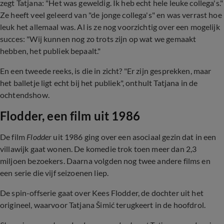
zegt Tatjana: "Het was geweldig. Ik heb echt hele leuke collega's."
Ze heeft veel geleerd van "de jonge collega's" en was verrast hoe
leuk het allemaal was. Al is ze nog voorzichtig over een mogelijk
succes: "Wij kunnen nog zo trots zijn op wat we gemaakt
hebben, het publiek bepaalt."
En een tweede reeks, is die in zicht? "Er zijn gesprekken, maar
het balletje ligt echt bij het publiek", onthult Tatjana in de
ochtendshow.
Flodder, een film uit 1986
De film
Flodder
uit 1986 ging over een asociaal gezin dat in een
villawijk gaat wonen. De komedie trok toen meer dan 2,3
miljoen bezoekers. Daarna volgden nog twee andere films en
een serie die vijf seizoenen liep.
De spin-offserie gaat over Kees Flodder, de dochter uit het
origineel, waarvoor Tatjana Šimić terugkeert in de hoofdrol.