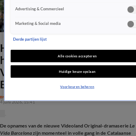
Advertising & Commercieel
Marketing & Social media
Derde partijen lijst
Holly Mae Brood heeft
hoofdrol in nieuwe
Alle cookies accepteren
Videoland-serie La Vida
Huidige keuze opslaan
Barcelona
Voorkeuren beheren
BN'ERS
4 juni 2026, 15:41
De opnames van de nieuwe Videoland Original-dramaserie
La
Vida Barcelona
zijn momenteel in volle gang in de Catalaanse