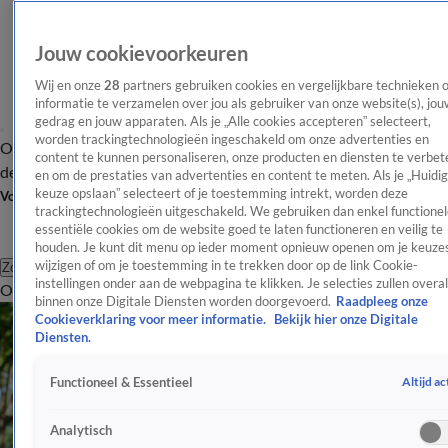
Jouw cookievoorkeuren
Wij en onze
28
partners gebruiken cookies en vergelijkbare technieken 
informatie te verzamelen over jou als gebruiker van onze website(s), jou
gedrag en jouw apparaten. Als je „Alle cookies accepteren” selecteert,
worden trackingtechnologieën ingeschakeld om onze advertenties en
Overzicht
Afleveringen
Tip
Entertainment
BN'ers
TV
Crime
Algemeen
content te kunnen personaliseren, onze producten en diensten te verbet
de redactie
Nieuwsbrief
en om de prestaties van advertenties en content te meten. Als je „Huidi
keuze opslaan” selecteert of je toestemming intrekt, worden deze
Volg Shownieuws
trackingtechnologieën uitgeschakeld. We gebruiken dan enkel functionel
essentiële cookies om de website goed te laten functioneren en veilig te
houden. Je kunt dit menu op ieder moment opnieuw openen om je keuzes
wijzigen of om je toestemming in te trekken door op de link Cookie-
Zoeken
instellingen onder aan de webpagina te klikken. Je selecties zullen overal
Overzicht
Entertainment
Spraakmakend
Reality
Crime
Video's
Afl
binnen onze Digitale Diensten worden doorgevoerd.
Raadpleeg onze
Cookieverklaring voor meer informatie.
Bekijk hier onze Digitale
Diensten.
Altijd ac
Functioneel & Essentieel
Analytisch