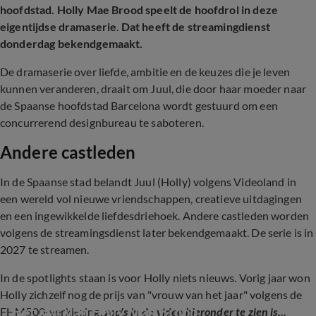
hoofdstad. Holly Mae Brood speelt de hoofdrol in deze
eigentijdse dramaserie
.
Dat heeft de streamingdienst
donderdag bekendgemaakt.
De dramaserie over liefde, ambitie en de keuzes die je leven
kunnen veranderen, draait om Juul, die door haar moeder naar
de Spaanse hoofdstad Barcelona wordt gestuurd om een
concurrerend designbureau te saboteren.
Andere castleden
In de Spaanse stad belandt Juul (Holly) volgens Videoland in
een wereld vol nieuwe vriendschappen, creatieve uitdagingen
en een ingewikkelde liefdesdriehoek. Andere castleden worden
volgens de streamingsdienst later bekendgemaakt. De serie is in
2027 te streamen.
In de spotlights staan is voor Holly niets nieuws. Vorig jaar won
Holly zichzelf nog de prijs van "vrouw van het jaar" volgens de
Het jaar van Holly Mae Brood
FHM500-verkiezing,
zoals in de video hieronder te zien is...