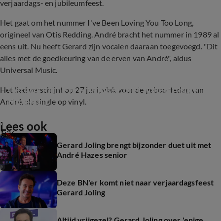
verjaardags- en jubileumfeest.
Het gaat om het nummer I've Been Loving You Too Long,
origineel van Otis Redding. André bracht het nummer in 1989 al
eens uit. Nu heeft Gerard zijn vocalen daaraan toegevoegd. "Dit
alles met de goedkeuring van de erven van André", aldus
Universal Music.
Gerard Joling brengt duet met wijlen André 
Het lied verschijnt op 27 juni, vlak voor de geboortedag van
Hazes uit
André, als single op vinyl.
Lees ook
1:36
Gerard Joling brengt bijzonder duet uit met
André Hazes senior
Deze BN'er komt niet naar verjaardagsfeest
Gerard Joling
Altijd vrijgezel? Gerard Joling over 'enige