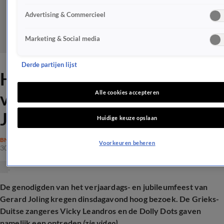
Advertising & Commercieel
Marketing & Social media
Derde partijen lijst
Hoog bezoek op groots
verjaardagsfeest Gerard
Alle cookies accepteren
Joling
Huidige keuze opslaan
BN'ERS
Voorkeuren beheren
30 apr 2025, 08:26
De genodigden van het verjaardags- en jubileumfeest van
Gerard Joling kregen dinsdagavond hoog bezoek. De Grieks-
Duitse zangeres Vicky Leandros en de Dolly Dots gaven
namelijk een optreden
(zie video)
.