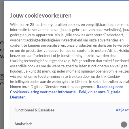
Jouw cookievoorkeuren
Wij en onze
28
partners gebruiken cookies en vergelijkbare technieken 
informatie te verzamelen over jou als gebruiker van onze website(s), jou
gedrag en jouw apparaten. Als je „Alle cookies accepteren” selecteert,
worden trackingtechnologieën ingeschakeld om onze advertenties en
Overzicht
Afleveringen
Tip
Entertainment
BN'ers
TV
Crime
Algemeen
content te kunnen personaliseren, onze producten en diensten te verbet
de redactie
Nieuwsbrief
en om de prestaties van advertenties en content te meten. Als je „Huidi
keuze opslaan” selecteert of je toestemming intrekt, worden deze
Volg Shownieuws
trackingtechnologieën uitgeschakeld. We gebruiken dan enkel functionel
essentiële cookies om de website goed te laten functioneren en veilig te
houden. Je kunt dit menu op ieder moment opnieuw openen om je keuzes
wijzigen of om je toestemming in te trekken door op de link Cookie-
Zoeken
instellingen onder aan de webpagina te klikken. Je selecties zullen overal
Overzicht
Entertainment
Spraakmakend
Reality
Crime
Video's
Afl
binnen onze Digitale Diensten worden doorgevoerd.
Raadpleeg onze
Cookieverklaring voor meer informatie.
Bekijk hier onze Digitale
Diensten.
Altijd ac
Functioneel & Essentieel
Analytisch