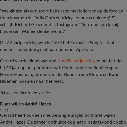
"We gingen als een soort bakvissen met iedereen op de foto en
toen kwamen de Dolly Dots én Vicky Leandros ook nog!!!",
schrijft Richard Groenendijk Instagram. "Nou, dan kun je mij
bijwassen. Wát een leuke avond."
De 72-jarige Vicky won in 1972 het Eurovisie Songfestival
namens Luxemburg met haar nummer Après Toi.
Gerard vierde dinsdagavond
zijn 65e verjaardag
en het feit dat
hij 40 jaar op het podium staat. Onder anderen René Froger,
Henny Huisman, Jeroen van der Boom, Irene Moors en Karin
Bloemen kwamen naar het feest.
Gerard pakt uit met groots verjaardagsfeest
Tekst gaat hieronder verder
Duet wijlen André Hazes
2:11
Gerard heeft ook een nieuwe single uitgebracht met wijlen
André Hazes. De zanger onthulde de plaat dinsdagavond op zijn