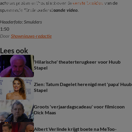
Amsterdamned II komt eraan, met veel 
acteurs praten enthousiast over de
eerste beelden
van de
spanning en stunts
spannende film
in onderstaande video
.
Headerfoto: Smulders
1:50
Door
Shownieuws-redactie
Lees ook
'Hilarische' theaterterugkeer voor Huub
Stapel
Zien: Tatum Dagelet herenigd met 'papa' Huub
Stapel
Groots 'verjaardagscadeau' voor filmicoon
Dick Maas
Albert Verlinde krijgt boete na MeToo-