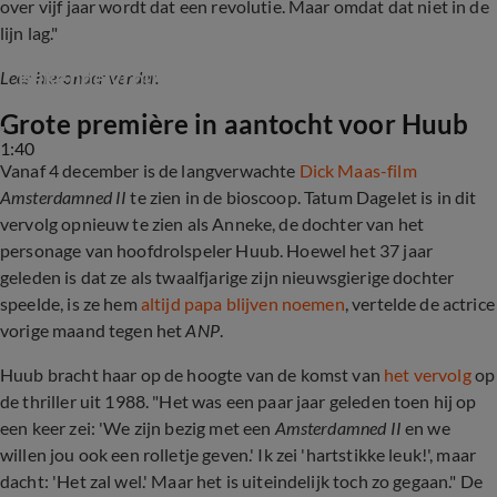
over vijf jaar wordt dat een revolutie. Maar omdat dat niet in de
lijn lag."
Bekende vrouwen delen MeToo-ervaringen
Lees hieronder verder.
Grote première in aantocht voor Huub
1:40
Vanaf 4 december is de langverwachte
Dick Maas-film
Amsterdamned II
te zien in de bioscoop. Tatum Dagelet is in dit
vervolg opnieuw te zien als Anneke, de dochter van het
personage van hoofdrolspeler Huub. Hoewel het 37 jaar
geleden is dat ze als twaalfjarige zijn nieuwsgierige dochter
speelde, is ze hem
altijd papa blijven noemen
, vertelde de actrice
vorige maand tegen het
ANP
.
Huub bracht haar op de hoogte van de komst van
het vervolg
op
de thriller uit 1988. "Het was een paar jaar geleden toen hij op
een keer zei: 'We zijn bezig met een
Amsterdamned II
en we
willen jou ook een rolletje geven.' Ik zei 'hartstikke leuk!', maar
dacht: 'Het zal wel.' Maar het is uiteindelijk toch zo gegaan." De