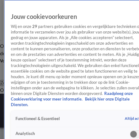
Jouw cookievoorkeuren
Wij en onze
29
partners gebruiken cookies en vergelijkbare technieken 
informatie te verzamelen over jou als gebruiker van onze website(s), jou
gedrag en jouw apparaten. Als je „Alle cookies accepteren” selecteert,
worden trackingtechnologieën ingeschakeld om onze advertenties en
Overzicht
Afleveringen
Tip
Entertainment
BN'ers
TV
Crime
Algemeen
content te kunnen personaliseren, onze producten en diensten te verbet
de redactie
Nieuwsbrief
en om de prestaties van advertenties en content te meten. Als je „Huidi
keuze opslaan” selecteert of je toestemming intrekt, worden deze
Volg Shownieuws
trackingtechnologieën uitgeschakeld. We gebruiken dan enkel functionel
essentiële cookies om de website goed te laten functioneren en veilig te
houden. Je kunt dit menu op ieder moment opnieuw openen om je keuzes
wijzigen of om je toestemming in te trekken door op de link Cookie-
Zoeken
instellingen onder aan de webpagina te klikken. Je selecties zullen overal
Overzicht
Entertainment
Spraakmakend
Reality
Crime
Video's
Afl
binnen onze Digitale Diensten worden doorgevoerd.
Raadpleeg onze
Cookieverklaring voor meer informatie.
Bekijk hier onze Digitale
Diensten.
Altijd ac
Functioneel & Essentieel
Analytisch