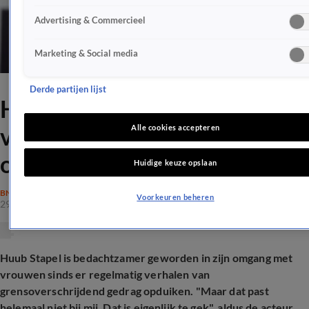
Advertising & Commercieel
Marketing & Social media
Derde partijen lijst
Huub Stapel bekent
voorzichtiger te zijn in
Alle cookies accepteren
omgang met vrouwen
Huidige keuze opslaan
BN'ERS
Voorkeuren beheren
29 nov 2025, 11:27
Huub Stapel is bedachtzamer geworden in zijn omgang met
vrouwen sinds er regelmatig verhalen van
grensoverschrijdend gedrag opduiken. "Maar dat past
helemaal niet bij mij. Dat is eigenlijk te gek", aldus de acteur.