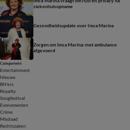
Imca Marina vraagt om rust en privacy na
ziekenhuisopname
Gezondheidsupdate over Imca Marina
Zorgen om Imca Marina: met ambulance
afgevoerd
Categorieën
Entertainment
Nieuws
BN'ers
Royalty
Songfestival
Evenementen
Crime
Misdaad
Rechtszaken