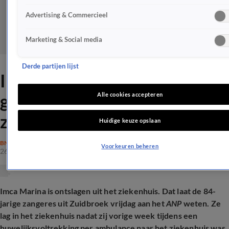
Advertising & Commercieel
Marketing & Social media
Derde partijen lijst
Imca Marina geeft
gezondheidsupdate na
Alle cookies accepteren
ziekenhuisopname
Huidige keuze opslaan
BN'ERS
Voorkeuren beheren
26 sep 2025, 22:34
Imca Marina is ontslagen uit het ziekenhuis. Dat laat de 84-
jarige zangeres uit Zuidbroek vrijdag aan het
ANP
weten. Ze
lag in het ziekenhuis nadat zij vorige week tijdens een
huwelijksvoltrekking per ambulance naar het ziekenhuis was