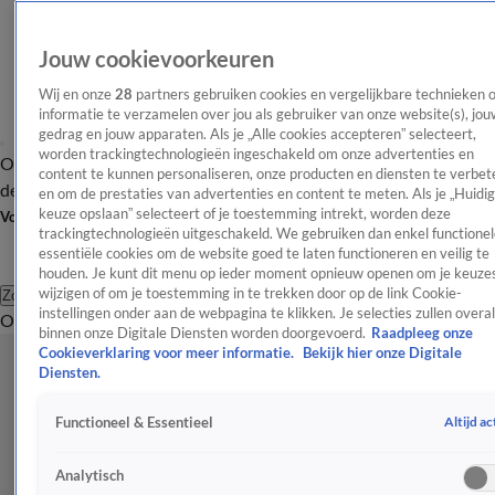
Jouw cookievoorkeuren
Wij en onze
28
partners gebruiken cookies en vergelijkbare technieken 
informatie te verzamelen over jou als gebruiker van onze website(s), jou
gedrag en jouw apparaten. Als je „Alle cookies accepteren” selecteert,
worden trackingtechnologieën ingeschakeld om onze advertenties en
Overzicht
Afleveringen
Tip
Entertainment
BN'ers
TV
Crime
Algemeen
content te kunnen personaliseren, onze producten en diensten te verbet
de redactie
Nieuwsbrief
en om de prestaties van advertenties en content te meten. Als je „Huidi
keuze opslaan” selecteert of je toestemming intrekt, worden deze
Volg Shownieuws
trackingtechnologieën uitgeschakeld. We gebruiken dan enkel functionel
essentiële cookies om de website goed te laten functioneren en veilig te
houden. Je kunt dit menu op ieder moment opnieuw openen om je keuzes
wijzigen of om je toestemming in te trekken door op de link Cookie-
Zoeken
instellingen onder aan de webpagina te klikken. Je selecties zullen overal
Overzicht
Entertainment
Spraakmakend
Reality
Crime
Video's
Afl
binnen onze Digitale Diensten worden doorgevoerd.
Raadpleeg onze
Cookieverklaring voor meer informatie.
Bekijk hier onze Digitale
Diensten.
Altijd ac
Functioneel & Essentieel
Analytisch