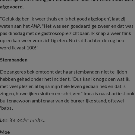
afgevoerd.
"Gelukkig ben ik weer thuis en is het goed afgelopen", laat zij
weten aan het
ANP
. "Het was een goedaardige zweer en dat was
pas dinsdag met de gastroscopie zichtbaar. Ik knap alweer flink
op en kan weer voorzichtig eten. Nu ik dit achter de rug heb
word ik vast 100!"
Stembanden
De zangeres beklemtoont dat haar stembanden niet te lijden
hebben gehad onder het incident. "Dus kan ik nog doen wat ik,
met veel plezier, al bijna mijn hele leven gedaan heb en dat is
zingen, huwelijken sluiten en schrijven." Imca is naast artiest ook
buitengewoon ambtenaar van de burgerlijke stand, oftewel
'babs'.
Imca Marina met ambulance afgevoerd
Lees hieronder verder...
Moe