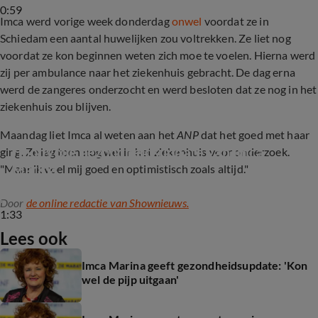
0:59
Imca werd vorige week donderdag
onwel
voordat ze in
Schiedam een aantal huwelijken zou voltrekken. Ze liet nog
voordat ze kon beginnen weten zich moe te voelen. Hierna werd
zij per ambulance naar het ziekenhuis gebracht. De dag erna
werd de zangeres onderzocht en werd besloten dat ze nog in het
ziekenhuis zou blijven.
Maandag liet Imca al weten aan het
ANP
dat het goed met haar
Hoopvolle gezondheidsupdate van Imca 
ging. Ze lag toen nog wel in het ziekenhuis voor onderzoek.
Marina
"Maar ik voel mij goed en optimistisch zoals altijd."
Door
de online redactie van Shownieuws.
1:33
Lees ook
Imca Marina geeft gezondheidsupdate: 'Kon
wel de pijp uitgaan'