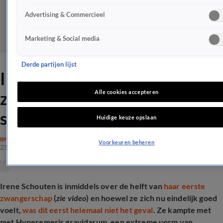
Advertising & Commercieel
Marketing & Social media
Derde partijen lijst
Irene Schouten over heftige
zwangerschap: 'Hij zag me
Alle cookies accepteren
strijden'
Huidige keuze opslaan
BN'ERS
Voorkeuren beheren
21 okt 2024, 14:56
Irene Schouten is inmiddels over de helft van
haar eerste
zwangerschap
(
zie video
) en hoewel ze zich nu eindelijk goed
voelt,
was dit eerst helemaal niet het geval
. Ze kampte met
met Hyperemesis gravidarum, een extreme vorm van