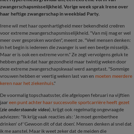
zwangerschapsmisselijkheid. Vorige week sprak Irene over
haar heftige zwangerschap in weekblad Party.
Irene wil met haar openhartigheid meer bekendheid creëren
voor extreme zwangerschapsmisselijkheid. "Van mij mag er wel
meer over gesproken worden", meent ze. "Veel mensen denken:
in het begin is iedereen die zwanger is wel een beetje misselijk.
Maar er is ook een extreme vorm." Ze zegt vervolgens geluk te
hebben gehad dat haar gezondheid maar twintig weken door
deze extreme zwangerschapskwaal werd aangetast. "Sommige
vrouwen hebben er veertig weken last van en
moeten meerdere
keren naar het ziekenhuis
."
De voormalig topschaatsster, die afgelopen februari na vijftien
jaar
een punt achter haar succesvolle sportcarrière heeft gezet
(
zie onderstaande video
), krijgt ook regelmatig ongevraagde
adviezen: "Ik krijg vaak reacties als: 'Je moet gemberthee
drinken' of 'Gewoon dit of dat doen'. Mensen denken al snel dat
ik me aanstel. Maar ik weet zeker dat de meiden die