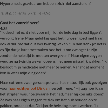
Hyperemesis gravidarum hebben, zich niet aanstellen."
Einde carrière op het ijs van Irene Schouten
Tekst gaat verder onder de video.
Gaat het vanzelf over?
4:38
"Ik deed het echt niet voor mijn lol, de hele dag in bed liggen",
vervolgt Irene. Maar gelukkig gaat het nu weer goed met haar,
ook al duurde dat dus wel twintig weken. "En dan denk je: het is
zo fijn dat je kunt meemaken hoe het is om zwanger te zijn
zonder de hele tijd te moeten overgeven!" Naar eigen zeggen
werd ze na twintig weken opeens niet meer misselijk wakker. "Ik
besloot mijn medicatie niet meer te nemen. Vanaf dat moment
kon ik weer mijn ding doen."
Haar extreme zwangerschapskwaal had natuurlijk ook gevolgen
voor
haar echtgenoot Dirkjan
, vertelt Irene: "Hij zag hoe ik aan
het strijden was, hoe zwaar ik het had, maar hij kon niks doen."
Ze was naar eigen zeggen te ziek om het huishouden op te
pakken, ondanks dat Dirkjan de hele dag moest werken. "Ik