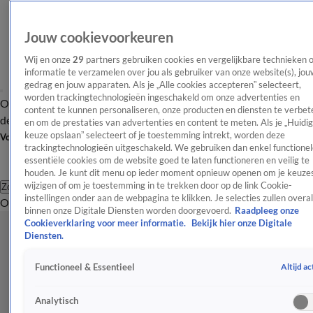
Jouw cookievoorkeuren
Wij en onze
29
partners gebruiken cookies en vergelijkbare technieken 
informatie te verzamelen over jou als gebruiker van onze website(s), jou
gedrag en jouw apparaten. Als je „Alle cookies accepteren” selecteert,
worden trackingtechnologieën ingeschakeld om onze advertenties en
Overzicht
Afleveringen
Tip
Entertainment
BN'ers
TV
Crime
Algemeen
content te kunnen personaliseren, onze producten en diensten te verbet
de redactie
Nieuwsbrief
en om de prestaties van advertenties en content te meten. Als je „Huidi
keuze opslaan” selecteert of je toestemming intrekt, worden deze
Volg Shownieuws
trackingtechnologieën uitgeschakeld. We gebruiken dan enkel functionel
essentiële cookies om de website goed te laten functioneren en veilig te
houden. Je kunt dit menu op ieder moment opnieuw openen om je keuzes
wijzigen of om je toestemming in te trekken door op de link Cookie-
Zoeken
instellingen onder aan de webpagina te klikken. Je selecties zullen overal
Overzicht
Entertainment
Spraakmakend
Reality
Crime
Video's
Afl
binnen onze Digitale Diensten worden doorgevoerd.
Raadpleeg onze
Cookieverklaring voor meer informatie.
Bekijk hier onze Digitale
Diensten.
Altijd ac
Functioneel & Essentieel
Analytisch