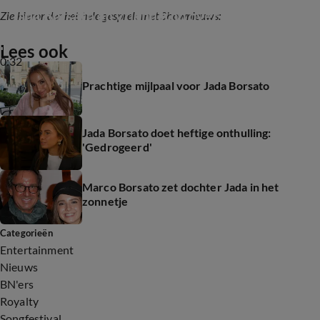
Jada Borsato en vriend Rob over samenwonen
Zie hieronder het hele gesprek met Shownieuws:
Lees ook
0:32
Prachtige mijlpaal voor Jada Borsato
Jada Borsato doet heftige onthulling:
'Gedrogeerd'
Marco Borsato zet dochter Jada in het
zonnetje
Categorieën
Entertainment
Nieuws
BN'ers
Royalty
Songfestival