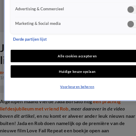
Advertising & Commercieel
Marketing & Social media
Derde partijen lijst
Jada Borsato zet nieuwe
liefdesstap!
Alle cookies accepteren
Huidige keuze opslaan
BN'ERS
18 feb 2025, 14:09
Voorkeuren beheren
Afgelopen maand vierde Jada Borsato nog
een prachtig
liefdesjubileum met vriend Rob
,
meer daarover in de video
boven dit artikel
, en nu komt er alweer ander leuk nieuws naar
buiten! Jada en Rob doen namelijk op de première van de
nieuwe film Love Fail Repeat een boekje open aan