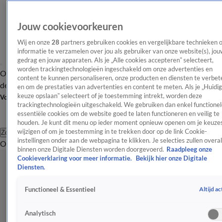
Jouw cookievoorkeuren
Wij en onze
28
partners gebruiken cookies en vergelijkbare technieken 
informatie te verzamelen over jou als gebruiker van onze website(s), jou
gedrag en jouw apparaten. Als je „Alle cookies accepteren” selecteert,
worden trackingtechnologieën ingeschakeld om onze advertenties en
Overzicht
Afleveringen
Tip
Entertainment
BN'ers
TV
Crime
Algemeen
content te kunnen personaliseren, onze producten en diensten te verbet
de redactie
Nieuwsbrief
en om de prestaties van advertenties en content te meten. Als je „Huidi
keuze opslaan” selecteert of je toestemming intrekt, worden deze
Volg Shownieuws
trackingtechnologieën uitgeschakeld. We gebruiken dan enkel functionel
essentiële cookies om de website goed te laten functioneren en veilig te
houden. Je kunt dit menu op ieder moment opnieuw openen om je keuzes
wijzigen of om je toestemming in te trekken door op de link Cookie-
Zoeken
instellingen onder aan de webpagina te klikken. Je selecties zullen overal
Overzicht
Entertainment
Spraakmakend
Reality
Crime
Video's
Afl
binnen onze Digitale Diensten worden doorgevoerd.
Raadpleeg onze
Cookieverklaring voor meer informatie.
Bekijk hier onze Digitale
Diensten.
Altijd ac
Functioneel & Essentieel
Analytisch