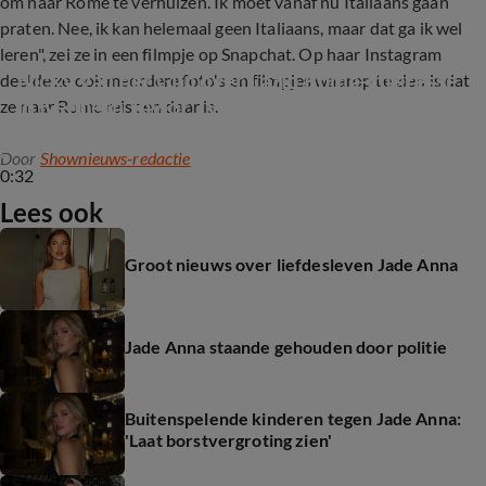
om naar Rome te verhuizen. Ik moet vanaf nu Italiaans gaan
praten. Nee, ik kan helemaal geen Italiaans, maar dat ga ik wel
leren", zei ze in een filmpje op Snapchat. Op haar Instagram
Nicky van der Gijp over Lazio Roma-interesse 
deelde ze ook meerdere foto's en filmpjes waarop te zien is dat
in Kenneth Taylor: 'Voor Ajax niet zo heel 
ze naar Rome reist en daar is.
slecht'
Door
Shownieuws-redactie
0:32
Lees ook
Groot nieuws over liefdesleven Jade Anna
Jade Anna staande gehouden door politie
Buitenspelende kinderen tegen Jade Anna:
'Laat borstvergroting zien'