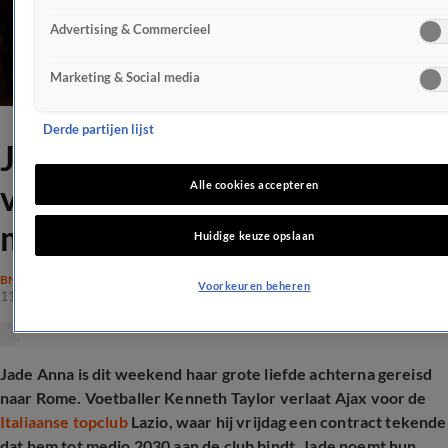
Advertising & Commercieel
Marketing & Social media
Derde partijen lijst
Jade Anna emotioneel om
vertrek naar Rome: 'Heel
Alle cookies accepteren
moeilijk'
Huidige keuze opslaan
BN'ERS
Voorkeuren beheren
11 jan 2026, 21:45
Jade Anna is dit weekend haar grote liefde achterna gereisd
naar Rome. Voetballer Kenneth Taylor verlaat Ajax voor de
Italiaanse topclub
Lazio, waar hij vrijdag een contract tekende
dat hem tot medio 2030 aan de club bindt.
Jade noemt hun