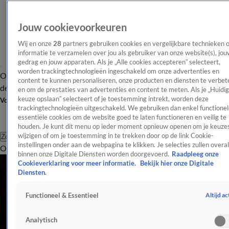
Jouw cookievoorkeuren
Wij en onze
28
partners gebruiken cookies en vergelijkbare technieken 
informatie te verzamelen over jou als gebruiker van onze website(s), jou
gedrag en jouw apparaten. Als je „Alle cookies accepteren” selecteert,
worden trackingtechnologieën ingeschakeld om onze advertenties en
Overzicht
Afleveringen
Tip
Entertainment
BN'ers
TV
Crime
Algemeen
content te kunnen personaliseren, onze producten en diensten te verbet
de redactie
Nieuwsbrief
en om de prestaties van advertenties en content te meten. Als je „Huidi
keuze opslaan” selecteert of je toestemming intrekt, worden deze
Volg Shownieuws
trackingtechnologieën uitgeschakeld. We gebruiken dan enkel functionel
essentiële cookies om de website goed te laten functioneren en veilig te
houden. Je kunt dit menu op ieder moment opnieuw openen om je keuzes
wijzigen of om je toestemming in te trekken door op de link Cookie-
Zoeken
instellingen onder aan de webpagina te klikken. Je selecties zullen overal
Overzicht
Entertainment
Spraakmakend
Reality
Crime
Video's
Afl
binnen onze Digitale Diensten worden doorgevoerd.
Raadpleeg onze
Cookieverklaring voor meer informatie.
Bekijk hier onze Digitale
Diensten.
Altijd ac
Functioneel & Essentieel
Analytisch