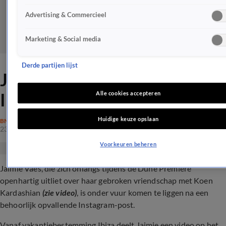
Advertising & Commercieel
Marketing & Social media
Derde partijen lijst
Jaimie Vaes onder vuur na
Instagram-post: 'Gedraag je'
Alle cookies accepteren
Huidige keuze opslaan
BN'ERS
23 mrt 2024, 17:08
Voorkeuren beheren
Jaimie Vaes, die zich onlangs tijdens de Dune Première
openhartig uitliet over haar gebroken vriendschap met Koen
Kardashian
(zie video)
, is onder vuur komen te liggen na een
behoorlijk opvallende Instagram-post.
Vanaf vakantiebestemming Ibiza deelt Jaimie een video op het