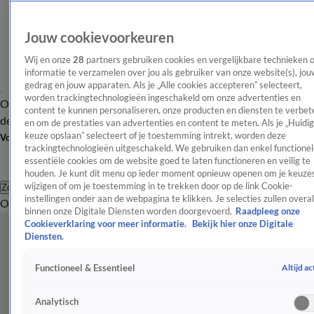
Jouw cookievoorkeuren
Wij en onze
28
partners gebruiken cookies en vergelijkbare technieken 
informatie te verzamelen over jou als gebruiker van onze website(s), jou
gedrag en jouw apparaten. Als je „Alle cookies accepteren” selecteert,
worden trackingtechnologieën ingeschakeld om onze advertenties en
Overzicht
Afleveringen
Tip
Entertainment
BN'ers
TV
Crime
Algemeen
content te kunnen personaliseren, onze producten en diensten te verbet
de redactie
Nieuwsbrief
en om de prestaties van advertenties en content te meten. Als je „Huidi
keuze opslaan” selecteert of je toestemming intrekt, worden deze
Volg Shownieuws
trackingtechnologieën uitgeschakeld. We gebruiken dan enkel functionel
essentiële cookies om de website goed te laten functioneren en veilig te
houden. Je kunt dit menu op ieder moment opnieuw openen om je keuzes
wijzigen of om je toestemming in te trekken door op de link Cookie-
Zoeken
instellingen onder aan de webpagina te klikken. Je selecties zullen overal
Overzicht
Entertainment
Spraakmakend
Reality
Crime
Video's
Afl
binnen onze Digitale Diensten worden doorgevoerd.
Raadpleeg onze
Cookieverklaring voor meer informatie.
Bekijk hier onze Digitale
Diensten.
Altijd ac
Functioneel & Essentieel
Analytisch