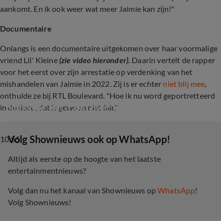
aankomt. En ik ook weer wat meer Jaimie kan zijn!"
Documentaire
Onlangs is een documentaire uitgekomen over haar voormalige
vriend Lil' Kleine
(zie video hieronder).
Daarin vertelt de rapper
voor het eerst over zijn arrestatie op verdenking van het
mishandelen van Jaimie in 2022. Zij is er echter
niet blij mee
,
onthulde ze bij RTL Boulevard. "Hoe ik nu word geportretteerd
Shownieuws-tafel over heftige docu Jorik
in de docu, dat is gewoon niet fair."
‎Volg Shownieuws ook op WhatsApp!
10:55
Altijd als eerste op de hoogte van het laatste
entertainmentnieuws?
Volg dan nu het kanaal van Shownieuws op
WhatsApp
!
Volg Shownieuws!