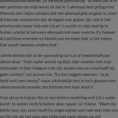
alleenstaande moeder. Ze vertelde openhartig: "Ik merk dat ik in
een periode van mijn leven zit dat ik 't allemaal best pittig vind.
Mensen zien mij en denken dat het allemaal
glitz en glam
is, maar
ik heb ook momenten dat de dagen wat grijzer zijn, dat ik het
emotioneel zwaar heb met Lío en 's nachts in mijn bed lig te
huilen, omdat ik het even allemaal niet meer overzie. En hoewel
ik heel lieve vrienden en familie om me heen heb, is het intens.
Dat wordt weleens onderschat."
Jaimie deelde dat ze de opvoeding van Lío al tweeënhalf jaar
alleen doet. "Mijn vader woont op Bali, mijn moeder met mijn
stiefvader in Den Haag en met zijn andere opa en oma heeft hij
geen contact", zei ze over Lío. "En dan zeggen mensen: 'Ja, je
hebt toch een nanny?' maar uiteindelijk ben je toch gewoon een
alleenstaande moeder, die fulltime met haar kind is."
Ook zei ze te hopen 'dat er een betere verdeling met Lío's vader
komt', te weten Jorik Scholten alias rapper Lil' Kleine. "Want die
liefde voor zijn zoon heeft hij ongetwijfeld ook heel veel. Het zou
zo fijn zijn als het over een tijdje niet meer alleen op mij