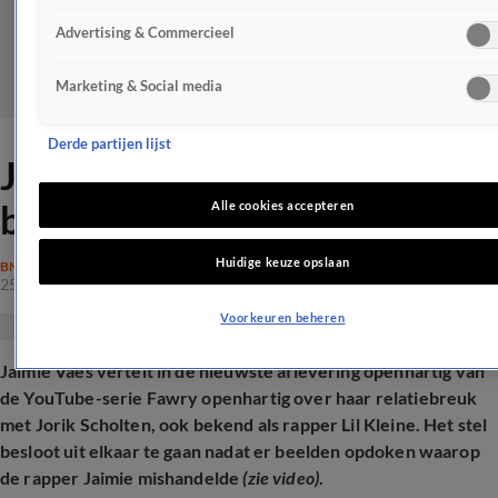
Advertising & Commercieel
Marketing & Social media
Derde partijen lijst
Jaimie Vaes openhartig over
breuk met Lil Kleine
Alle cookies accepteren
Huidige keuze opslaan
BN'ERS
25 jan 2025, 18:34
Voorkeuren beheren
Jaimie Vaes vertelt in de nieuwste aflevering openhartig van
de YouTube-serie Fawry openhartig over haar relatiebreuk
met Jorik Scholten, ook bekend als rapper Lil Kleine. Het stel
besloot uit elkaar te gaan nadat er beelden opdoken waarop
de rapper Jaimie mishandelde
(zie video)
.