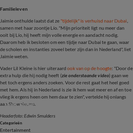
Familieleven
Jaimie onthulde laatst dat ze
"tijdelijk" is verhuisd naar Dubai
,
samen met haar zoontje Lío. "Mijn prioriteit ligt nu meer dan
ooit bij Lío, hij heeft mijn volle energie en aandacht nodig.
Daarom heb ik besloten om een tijdje naar Dubai te gaan, waar
de scholen en instanties zoveel beter zijn dan in Nederland", liet
Jaimie weten.
Vader Lil Kleine is hier uiteraard
ook van op de hoogte
: "Door de
extra hulp die hij nodig heeft (
zie onderstaande video
) gaan we
het toch ergens anders zoeken. Voor de rest gaat het heel goed
met hem. Als hij in Nederland is zie ik hem wat meer en af en toe
vlieg ik ergens heen om hem daar te zien", vertelde hij onlangs
Gaat Jamie Vaes verhuizen?
aan Shownieuws.
Headerfoto: Edwin Smulders
1:17
Categorieën
Entertainment