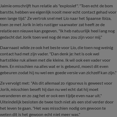
Jaimie omschrijft hun relatie als "explosief". "Toen echt de bom
barstte, hebben we eigenlijk nooit meer echt contact gehad voor
een lange tijd." Ze vertrok snel met Lío naar het Spaanse Ibiza,
toen ze met Jorik in iets rustiger vaarwater zat heeft ze de
relatie een nieuwe kan gegeven. "Ik heb natuurlijk heel lang nog
gedacht dat Jorik toen wel nog dé man zou zijn voor mij."
Daarnaast wilde ze ook het beste voor Lío, die toen nog weinig
contact had met zijn vader. "Dan denk je: het is ook wel
hartstikke ruk alleen met die kleine. Ik wil ook een vader voor
hem. En misschien na alles wat er is gebeurd, moest dit even
gebeuren zodat hij nu wel een goede versie van zichzelf kan zijn."
Ze vervolgt met: "Als dit allemaal zo rigoureus is geweest voor
Jorik, misschien beseft hij dan nu wel echt dat hij moet
veranderen en zo zag het er ook een tijdje even naar uit."
Uiteindelijk besloten de twee toch niet als een stel verder door
het leven te gaan. "Het was misschien nodig om gewoon te
weten dit is het gewoon echt niet meer was."