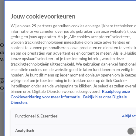
Jouw cookievoorkeuren
Wij en onze
29
partners gebruiken cookies en vergelijkbare technieken 
informatie te verzamelen over jou als gebruiker van onze website(s), jou
gedrag en jouw apparaten. Als je „Alle cookies accepteren” selecteert,
worden trackingtechnologieën ingeschakeld om onze advertenties en
Overzicht
Afleveringen
Tip
Entertainment
BN'ers
TV
Crime
Algemeen
content te kunnen personaliseren, onze producten en diensten te verbet
de redactie
Nieuwsbrief
en om de prestaties van advertenties en content te meten. Als je „Huidi
keuze opslaan” selecteert of je toestemming intrekt, worden deze
Volg Shownieuws
trackingtechnologieën uitgeschakeld. We gebruiken dan enkel functionel
essentiële cookies om de website goed te laten functioneren en veilig te
houden. Je kunt dit menu op ieder moment opnieuw openen om je keuzes
wijzigen of om je toestemming in te trekken door op de link Cookie-
Zoeken
instellingen onder aan de webpagina te klikken. Je selecties zullen overal
Overzicht
Entertainment
Spraakmakend
Reality
Crime
Video's
Afl
binnen onze Digitale Diensten worden doorgevoerd.
Raadpleeg onze
Cookieverklaring voor meer informatie.
Bekijk hier onze Digitale
Diensten.
Altijd ac
Functioneel & Essentieel
Analytisch