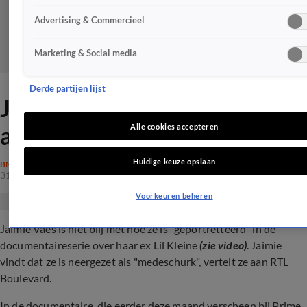
Advertising & Commercieel
Marketing & Social media
Derde partijen lijst
Jaimie Vaes reageert vol
afschuw op docu Jorik
Alle cookies accepteren
Huidige keuze opslaan
BN'ERS
31 jan 2024, 19:48
Voorkeuren beheren
Jaimie Vaes is niet blij met hoe ze is "geportretteerd" in de
documentaireserie over haar ex Lil Kleine
(zie video)
. Jaimie
vindt dat ze is neergezet als "medeschurk", vertelt ze aan RTL
Boulevard.
In de documentaire, die eerder deze maand verscheen bij Prime