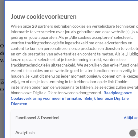
Jouw cookievoorkeuren
Wij en onze
28
partners gebruiken cookies en vergelijkbare technieken 
informatie te verzamelen over jou als gebruiker van onze website(s), jou
gedrag en jouw apparaten. Als je „Alle cookies accepteren” selecteert,
worden trackingtechnologieën ingeschakeld om onze advertenties en
Overzicht
Afleveringen
Tip
Entertainment
BN'ers
TV
Crime
Algemeen
content te kunnen personaliseren, onze producten en diensten te verbet
de redactie
Nieuwsbrief
en om de prestaties van advertenties en content te meten. Als je „Huidi
keuze opslaan” selecteert of je toestemming intrekt, worden deze
Volg Shownieuws
trackingtechnologieën uitgeschakeld. We gebruiken dan enkel functionel
essentiële cookies om de website goed te laten functioneren en veilig te
houden. Je kunt dit menu op ieder moment opnieuw openen om je keuzes
wijzigen of om je toestemming in te trekken door op de link Cookie-
Zoeken
instellingen onder aan de webpagina te klikken. Je selecties zullen overal
Overzicht
Entertainment
Spraakmakend
Reality
Crime
Video's
Afl
binnen onze Digitale Diensten worden doorgevoerd.
Raadpleeg onze
Cookieverklaring voor meer informatie.
Bekijk hier onze Digitale
Diensten.
Altijd ac
Functioneel & Essentieel
Analytisch