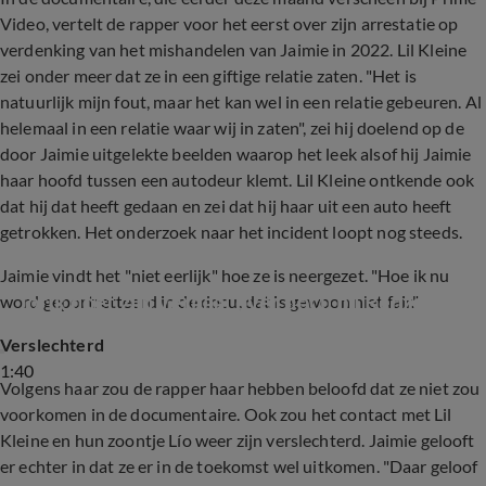
Video, vertelt de rapper voor het eerst over zijn arrestatie op
verdenking van het mishandelen van Jaimie in 2022. Lil Kleine
zei onder meer dat ze in een giftige relatie zaten. "Het is
natuurlijk mijn fout, maar het kan wel in een relatie gebeuren. Al
helemaal in een relatie waar wij in zaten", zei hij doelend op de
door Jaimie uitgelekte beelden waarop het leek alsof hij Jaimie
haar hoofd tussen een autodeur klemt. Lil Kleine ontkende ook
dat hij dat heeft gedaan en zei dat hij haar uit een auto heeft
getrokken. Het onderzoek naar het incident loopt nog steeds.
Jaimie vindt het "niet eerlijk" hoe ze is neergezet. "Hoe ik nu
Jorik doet zijn verhaal over docu bij Renze
word geportretteerd in de docu, dat is gewoon niet fair."
Verslechterd
1:40
Volgens haar zou de rapper haar hebben beloofd dat ze niet zou
voorkomen in de documentaire. Ook zou het contact met Lil
Kleine en hun zoontje Lío weer zijn verslechterd. Jaimie gelooft
er echter in dat ze er in de toekomst wel uitkomen. "Daar geloof