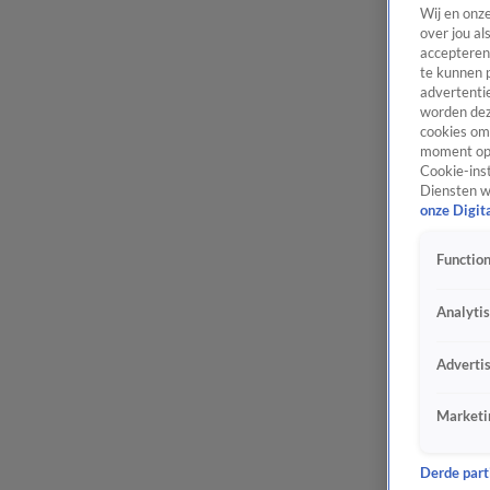
Wij en onz
over jou al
accepteren
te kunnen 
advertentie
worden dez
cookies om 
moment opn
Cookie-inst
Diensten w
onze Digit
Function
Analyti
Adverti
Marketi
Derde parti