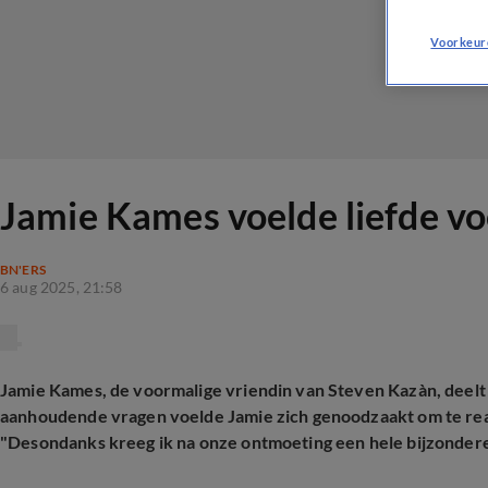
Voorkeur
Jamie Kames voelde liefde vo
BN'ERS
6 aug 2025, 21:58
Jamie Kames, de voormalige vriendin van Steven Kazàn, deelt
aanhoudende vragen voelde Jamie zich genoodzaakt om te rea
"Desondanks kreeg ik na onze ontmoeting een hele bijzondere