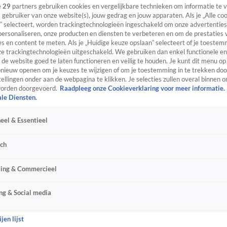
e
29
partners gebruiken cookies en vergelijkbare technieken om informatie te
s gebruiker van onze website(s), jouw gedrag en jouw apparaten. Als je „Alle co
” selecteert, worden trackingtechnologieën ingeschakeld om onze advertenties
personaliseren, onze producten en diensten te verbeteren en om de prestaties 
s en content te meten. Als je „Huidige keuze opslaan” selecteert of je toestemm
e trackingtechnologieën uitgeschakeld. We gebruiken dan enkel functionele en
de website goed te laten functioneren en veilig te houden. Je kunt dit menu op
ieuw openen om je keuzes te wijzigen of om je toestemming in te trekken door
ellingen onder aan de webpagina te klikken. Je selecties zullen overal binnen o
orden doorgevoerd.
Raadpleeg onze Cookieverklaring voor meer informatie.
ale Diensten.
eel & Essentieel
sch
sing & Commercieel
ng & Social media
jen lijst