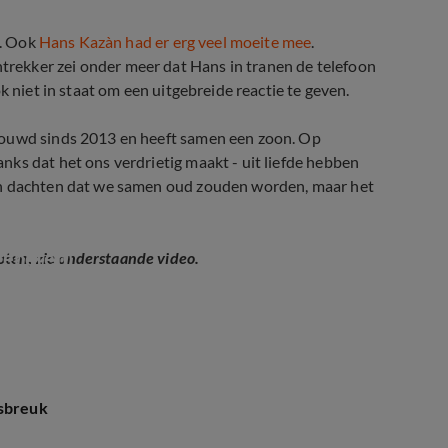
n. Ook
Hans Kazàn had er erg veel moeite mee
.
rekker zei onder meer dat Hans in tranen de telefoon
k niet in staat om een uitgebreide reactie te geven.
rouwd sinds 2013 en heeft samen een zoon. Op
ks dat het ons verdrietig maakt - uit liefde hebben
en dachten dat we samen oud zouden worden, maar het
genoten)
oten
,
zie onderstaande video.
esbreuk