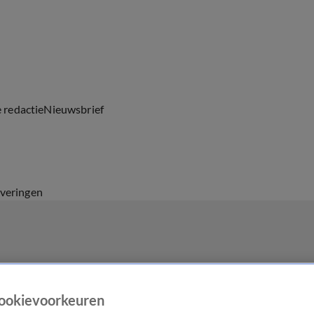
e redactie
Nieuwsbrief
everingen
ookievoorkeuren