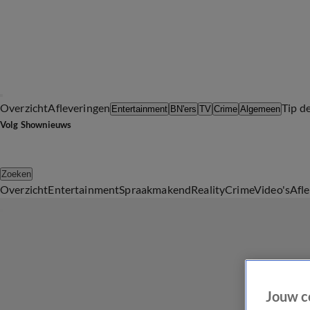
Overzicht
Afleveringen
Tip d
Entertainment
BN'ers
TV
Crime
Algemeen
Volg Shownieuws
Zoeken
Overzicht
Entertainment
Spraakmakend
Reality
Crime
Video's
Afl
Jouw c