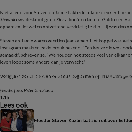
Niet alleen voor Steven en Jamie hakte de relatiebreuk er flink i
Shownieuws
-deskundige en
Story
-hoofdredacteur Guido den Aant
opnam en liet weten ontzettend verdrietig te zijn. Hij was dan oo
Steven en Jamie waren veertien jaar samen. Het koppel was get
Instagram maakten ze de breuk bekend. "Een keuze die we - ondan
gemaakt", schreven ze. "We houden nog steeds veel van elkaar 
leven loopt soms anders dan je verwacht."
De gouden tips van Steven en Jamie! (De Bond
Vorig jaar doken Steven en Jamie nog samen op in
De Bondgen
Headerfoto: Peter Smulders
1:15
Lees ook
Moeder Steven Kazàn laat zich uit over liefd