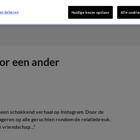
en beheren
Huidige keuze opslaan
Alle cookie
or een ander
 een schokkend verhaal op Instagram. Door de
geren op alle geruchten rondom de relatiebreuk.
 vriendschap..."