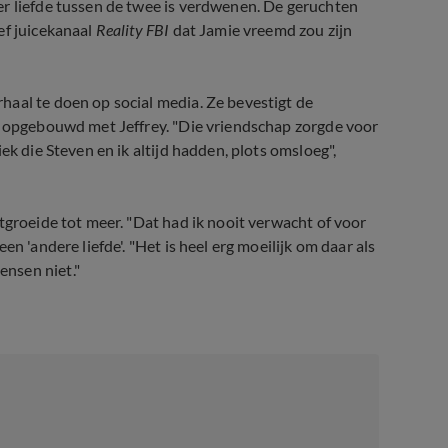
er liefde tussen de twee is verdwenen. De geruchten
ef juicekanaal
Reality FBI
dat Jamie vreemd zou zijn
haal te doen op social media. Ze bevestigt de
ft opgebouwd met Jeffrey. "Die vriendschap zorgde voor
ek die Steven en ik altijd hadden, plots omsloeg",
tgroeide tot meer. "Dat had ik nooit verwacht of voor
n 'andere liefde'. "Het is heel erg moeilijk om daar als
nsen niet."