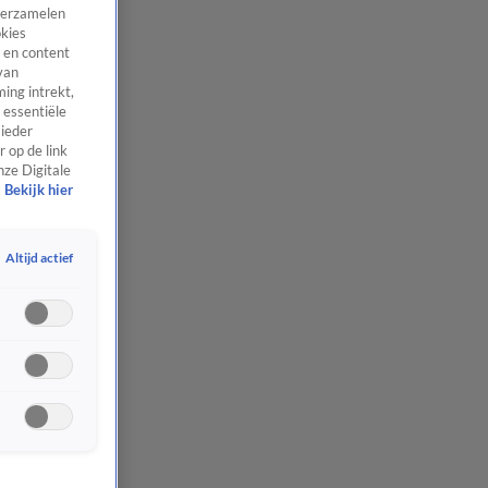
 verzamelen
okies
 en content
van
ing intrekt,
 essentiële
 ieder
 op de link
nze Digitale
Bekijk hier
Altijd actief