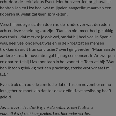
echt door de kerk", aldus Evert. Met hun veertienjarig huwelijk
hebben Jan en Liza heel wat mijlpalen aangetikt, maar van een
koperen huwelijk zal geen sprake zijn.
Verschillende geruchten doen nu de ronde over wat de reden
achter deze scheiding zou zijn: "Dat Jan niet meer heel gelukkig
was thuis - dat merkte je ook wel, omdat hij heel veel in Spanje
was, heel veel onderweg was en in de kroeg zat en mensen
trokken daaruit hun conclusies." Evert ging verder: "Maar aan de
andere kant... In november gaf hij nog een concert in Antwerpen
en daar zette hij Liza spontaan in het zonnetje. Toen zei hij: 'Wat
ben ik toch gelukkig met een prachtige, sterke vrouw naast mij
(...).'"
Evert trok dan ook de conclusie dat er tussen november en nu
iets gebeurd moet zijn dat tot deze definitieve beslissing heeft
geleid.
Shownieuws-tafel bespreekt scheiding Jan 
Jan zou voor de scheiding enkele weken in een Brabants
Smit en Liza Plat
vakantiehuisje hebben gezeten. Lees hieronder verder...