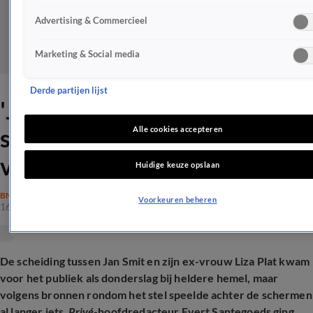
Advertising & Commercieel
Marketing & Social media
Derde partijen lijst
'Jan Smit verbleef voor
scheiding in Brabants
Alle cookies accepteren
vakantiehuisje'
Huidige keuze opslaan
BN'ERS
Voorkeuren beheren
16 mrt 2026, 10:44
De scheiding tussen Jan Smit en zijn ex-vrouw Liza Plat kwam
voor het publiek als donderslag bij heldere hemel, maar
volgens bronnen rondom het stel speelde achter de schermen
al langer iets.
Privé
-hoofdredacteur Evert Santegoeds ging