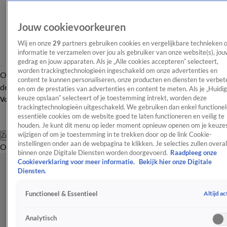
Jouw cookievoorkeuren
Wij en onze
29
partners gebruiken cookies en vergelijkbare technieken 
informatie te verzamelen over jou als gebruiker van onze website(s), jou
gedrag en jouw apparaten. Als je „Alle cookies accepteren” selecteert,
worden trackingtechnologieën ingeschakeld om onze advertenties en
Overzicht
Afleveringen
Tip
Entertainment
BN'ers
TV
Crime
Algemeen
content te kunnen personaliseren, onze producten en diensten te verbet
de redactie
Nieuwsbrief
en om de prestaties van advertenties en content te meten. Als je „Huidi
keuze opslaan” selecteert of je toestemming intrekt, worden deze
Volg Shownieuws
trackingtechnologieën uitgeschakeld. We gebruiken dan enkel functionel
essentiële cookies om de website goed te laten functioneren en veilig te
houden. Je kunt dit menu op ieder moment opnieuw openen om je keuzes
wijzigen of om je toestemming in te trekken door op de link Cookie-
Zoeken
instellingen onder aan de webpagina te klikken. Je selecties zullen overal
Overzicht
Entertainment
Spraakmakend
Reality
Crime
Video's
Afl
binnen onze Digitale Diensten worden doorgevoerd.
Raadpleeg onze
Cookieverklaring voor meer informatie.
Bekijk hier onze Digitale
Diensten.
Altijd ac
Functioneel & Essentieel
Analytisch