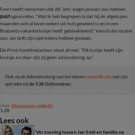
Evert heeft vernomen dat dit 'iets' begin januari zou hebben
2:47
plaatsgevonden. "Wat ik heb begrepen is dat hij de afgelopen
maanden ook al twee weken uit huis geweest is en in een
Brabants vakantiehuisje heeft gebivakkeerd." Vanuit die locatie
zou Jan zelfs zijn optredens hebben gedaan.
De
Privé
-hoofdredacteur sloot af met: "Elk huisje heeft zijn
kruisje, en daar zijn zij geen uitzondering op."
Vlak na de bekendmaking van het nieuws
cancelde Jan
ook zijn
optreden bij
de 538 Ochtendrun
:
Jan Smit cancelt optreden bij 538 Ochtendrun
Door
Shownieuws-redactie
1:28
Lees ook
'Verzoening tussen Jan Smit en familie na