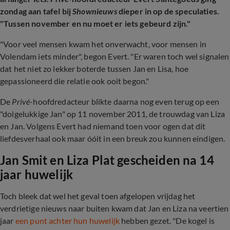
zondag aan tafel bij
Shownieuws
dieper in op de speculaties.
"Tussen november en nu moet er iets gebeurd zijn."
"Voor veel mensen kwam het onverwacht, voor mensen in
Volendam iets minder", begon Evert. "Er waren toch wel signalen
dat het niet zo lekker boterde tussen Jan en Lisa, hoe
gepassioneerd die relatie ook ooit begon."
De
Privé
-hoofdredacteur blikte daarna nog even terug op een
"dolgelukkige Jan" op 11 november 2011, de trouwdag van Liza
en Jan. Volgens Evert had niemand toen voor ogen dat dit
liefdesverhaal ook maar óóit in een breuk zou kunnen eindigen.
Jan Smit en Liza Plat gescheiden na 14
jaar huwelijk
Toch bleek dat wel het geval toen afgelopen vrijdag het
verdrietige nieuws naar buiten kwam dat Jan en Liza na veertien
jaar
een punt achter hun huwelijk
hebben gezet. "De kogel is