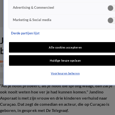
Advertising & Commercieel
Marketing & Social media
Derde partijen lijst
Jandino neemt drastisch
besluit met gezin
Alle cookies accepteren
Huidige keuze opslaan
BN'ERS
11 nov 2025, 20:11
Voorkeuren beheren
"Als je nooit probeert, als je nooit die sprong waagt, dan zal je
ook nooit weten hoe ver je had kunnen komen." Jandino
Asporaat is met zijn vrouw en drie kinderen verhuisd naar
Curaçao. Dat zegt de comedian en acteur, die op Curaçao is
geboren, in gesprek met
De Telegraaf
.