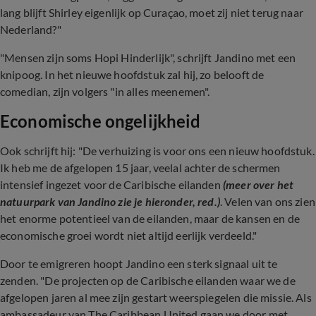
lang blijft Shirley eigenlijk op Curaçao, moet zij niet terug naar
Nederland?"
"Mensen zijn soms Hopi Hinderlijk", schrijft Jandino met een
knipoog. In het nieuwe hoofdstuk zal hij, zo belooft de
comedian, zijn volgers "in alles meenemen".
Economische ongelijkheid
Ook schrijft hij: "De verhuizing is voor ons een nieuw hoofdstuk.
Ik heb me de afgelopen 15 jaar, veelal achter de schermen
intensief ingezet voor de Caribische eilanden
(meer over het
natuurpark van Jandino zie je hieronder, red.)
. Velen van ons zien
het enorme potentieel van de eilanden, maar de kansen en de
economische groei wordt niet altijd eerlijk verdeeld."
Door te emigreren hoopt Jandino een sterk signaal uit te
zenden. "De projecten op de Caribische eilanden waar we de
afgelopen jaren al mee zijn gestart weerspiegelen die missie. Als
ambassadeur van The Caribbean United gaan we door met