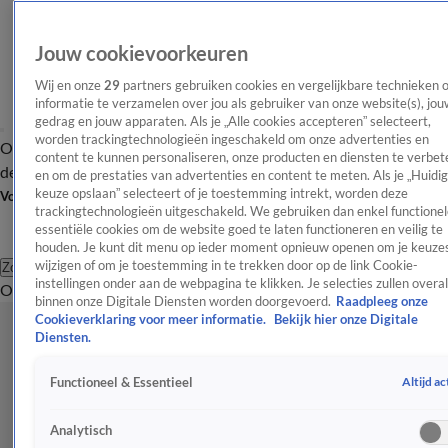
Jouw cookievoorkeuren
Wij en onze
29
partners gebruiken cookies en vergelijkbare technieken 
informatie te verzamelen over jou als gebruiker van onze website(s), jou
gedrag en jouw apparaten. Als je „Alle cookies accepteren” selecteert,
worden trackingtechnologieën ingeschakeld om onze advertenties en
Overzicht
Afleveringen
Tip
Entertainment
BN'ers
TV
Crime
Algemeen
content te kunnen personaliseren, onze producten en diensten te verbet
de redactie
Nieuwsbrief
en om de prestaties van advertenties en content te meten. Als je „Huidi
keuze opslaan” selecteert of je toestemming intrekt, worden deze
Volg Shownieuws
trackingtechnologieën uitgeschakeld. We gebruiken dan enkel functionel
essentiële cookies om de website goed te laten functioneren en veilig te
houden. Je kunt dit menu op ieder moment opnieuw openen om je keuzes
wijzigen of om je toestemming in te trekken door op de link Cookie-
Zoeken
instellingen onder aan de webpagina te klikken. Je selecties zullen overal
Overzicht
Entertainment
Spraakmakend
Reality
Crime
Video's
Afl
binnen onze Digitale Diensten worden doorgevoerd.
Raadpleeg onze
Cookieverklaring voor meer informatie.
Bekijk hier onze Digitale
Diensten.
Altijd ac
Functioneel & Essentieel
Analytisch