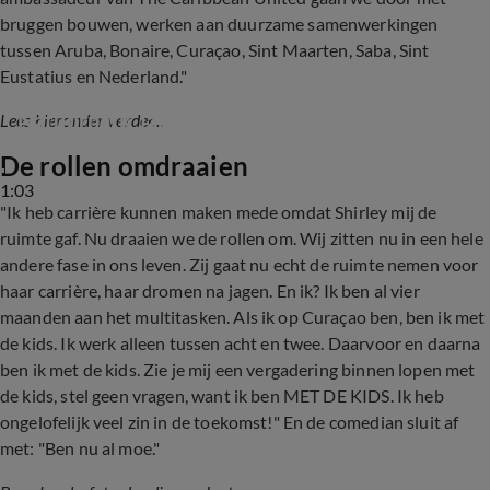
bruggen bouwen, werken aan duurzame samenwerkingen
tussen Aruba, Bonaire, Curaçao, Sint Maarten, Saba, Sint
Eustatius en Nederland."
Natuurpark Jandino weer opgebouwd
Lees hieronder verder...
De rollen omdraaien
1:03
"Ik heb carrière kunnen maken mede omdat Shirley mij de
ruimte gaf. Nu draaien we de rollen om. Wij zitten nu in een hele
andere fase in ons leven. Zij gaat nu echt de ruimte nemen voor
haar carrière, haar dromen na jagen. En ik? Ik ben al vier
maanden aan het multitasken. Als ik op Curaçao ben, ben ik met
de kids. Ik werk alleen tussen acht en twee. Daarvoor en daarna
ben ik met de kids. Zie je mij een vergadering binnen lopen met
de kids, stel geen vragen, want ik ben MET DE KIDS. Ik heb
ongelofelijk veel zin in de toekomst!" En de comedian sluit af
met: "Ben nu al moe."