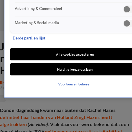
Advertising & Commercieel
Marketing & Social media
Derde partijen lijst
Jeroen van der Boom
reageert op exit Rachel
Alle cookies accepteren
Hazes
Huidige keuze opslaan
BN'ERS
Voorkeuren beheren
7 mrt 2025, 12:42
Donderdagmiddag kwam naar buiten dat Rachel Hazes
definitief haar handen van Holland Zingt Hazes heeft
afgetrokken
(zie video)
. Vlak daarvoor werd bekend dat zoon
André Hazes in 2026
wél weer van de partij zal zijn bij het