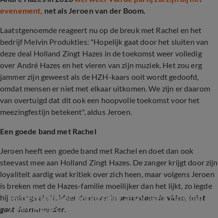
evenement,
net als Jeroen van der Boom.
Laatstgenoemde reageert nu op de breuk met Rachel en het
bedrijf Melvin Produkties: "
Hopelijk gaat door het sluiten van
deze deal Holland Zingt Hazes in de toekomst weer volledig
over André Hazes en het vieren van zijn muziek. Het zou erg
jammer zijn geweest als de HZH-kaars ooit wordt gedoofd,
omdat mensen er niet met elkaar uitkomen. We zijn er daarom
van overtuigd dat dit ook een hoopvolle toekomst voor het
meezingfestijn betekent", aldus Jeroen.
Een goede band met Rachel
Jeroen heeft een goede band met Rachel en doet dan ook
steevast mee aan Holland Zingt Hazes. De zanger krijgt door zijn
loyaliteit aardig wat kritiek over zich heen, maar volgens Jeroen
is breken met de Hazes-familie moeilijker dan het lijkt, zo legde
Jeroen van der Boom over afspraken Holland 
hij onlangs al uit. Meer daarover in
onderstaande video, tekst
Zingt Hazes
gaat daarna verder
.