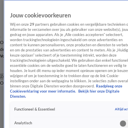
Jouw cookievoorkeuren
Wij en onze
29
partners gebruiken cookies en vergelijkbare technieken 
informatie te verzamelen over jou als gebruiker van onze website(s), jou
gedrag en jouw apparaten. Als je „Alle cookies accepteren” selecteert,
worden trackingtechnologieën ingeschakeld om onze advertenties en
Overzicht
Afleveringen
Tip
Entertainment
BN'ers
TV
Crime
Algemeen
content te kunnen personaliseren, onze producten en diensten te verbet
de redactie
Nieuwsbrief
en om de prestaties van advertenties en content te meten. Als je „Huidi
keuze opslaan” selecteert of je toestemming intrekt, worden deze
Volg Shownieuws
trackingtechnologieën uitgeschakeld. We gebruiken dan enkel functionel
essentiële cookies om de website goed te laten functioneren en veilig te
houden. Je kunt dit menu op ieder moment opnieuw openen om je keuzes
wijzigen of om je toestemming in te trekken door op de link Cookie-
Zoeken
instellingen onder aan de webpagina te klikken. Je selecties zullen overal
Overzicht
Entertainment
Spraakmakend
Reality
Crime
Video's
Afl
binnen onze Digitale Diensten worden doorgevoerd.
Raadpleeg onze
Cookieverklaring voor meer informatie.
Bekijk hier onze Digitale
Diensten.
Altijd ac
Functioneel & Essentieel
Analytisch