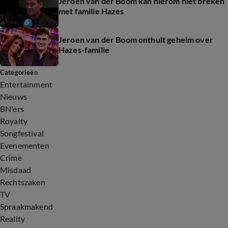
Jeroen van der Boom kan hierom niet breken
met familie Hazes
Jeroen van der Boom onthult geheim over
Hazes-familie
Categorieën
Entertainment
Nieuws
BN'ers
Royalty
Songfestival
Evenementen
Crime
Misdaad
Rechtszaken
TV
Spraakmakend
Reality