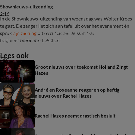
Shownieuws-uitzending
2:16
In de Shownieuws-uitzending van woensdag was Wolter Kroes
te gast. De zanger liet zich aan tafel uit over het evenement én
Wolter Kroes in Shownieuws over Heel 
sprak
zijn mening
uit over Rachel. Je kunt het
Holland Zingt Hazes en Rachel
fragment
hieronder
bekijken:
Lees ook
4:00
Groot nieuws over toekomst Holland Zingt
Hazes
André en Roxeanne reageren op heftig
nieuws over Rachel Hazes
Rachel Hazes neemt drastisch besluit