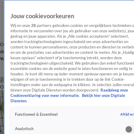
Jouw cookievoorkeuren
Wij en onze
28
partners gebruiken cookies en vergelijkbare technieken 
informatie te verzamelen over jou als gebruiker van onze website(s), jou
gedrag en jouw apparaten. Als je „Alle cookies accepteren” selecteert,
worden trackingtechnologieën ingeschakeld om onze advertenties en
Overzicht
Afleveringen
Tip
Entertainment
BN'ers
TV
Crime
Algemeen
content te kunnen personaliseren, onze producten en diensten te verbet
de redactie
Nieuwsbrief
en om de prestaties van advertenties en content te meten. Als je „Huidi
keuze opslaan” selecteert of je toestemming intrekt, worden deze
Volg Shownieuws
trackingtechnologieën uitgeschakeld. We gebruiken dan enkel functionel
essentiële cookies om de website goed te laten functioneren en veilig te
houden. Je kunt dit menu op ieder moment opnieuw openen om je keuzes
wijzigen of om je toestemming in te trekken door op de link Cookie-
Zoeken
instellingen onder aan de webpagina te klikken. Je selecties zullen overal
Overzicht
Entertainment
Spraakmakend
Reality
Crime
Video's
Afl
binnen onze Digitale Diensten worden doorgevoerd.
Raadpleeg onze
Cookieverklaring voor meer informatie.
Bekijk hier onze Digitale
Diensten.
Altijd ac
Functioneel & Essentieel
Analytisch