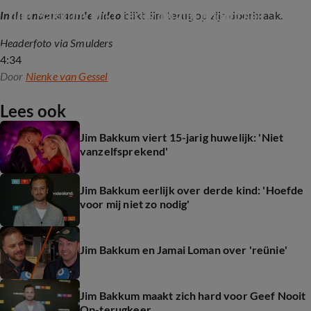
Jim Bakkum blikt terug op zijn doorbraak
In de onderstaande video
blikt Jim terug op zijn doorbraak.
Headerfoto via Smulders
4:34
Door
Nienke van Gessel
Lees ook
Jim Bakkum viert 15-jarig huwelijk: 'Niet
vanzelfsprekend'
Jim Bakkum eerlijk over derde kind: 'Hoefde
voor mij niet zo nodig'
Jim Bakkum en Jamai Loman over 'reünie'
Jim Bakkum maakt zich hard voor Geef Nooit
Op-terugkeer