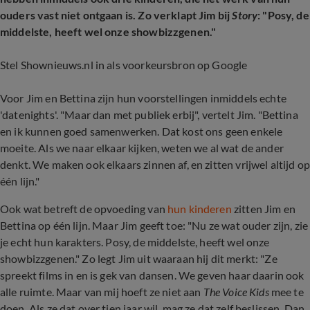
ouders vast niet ontgaan is. Zo verklapt Jim bij
Story
: "Posy, de
middelste, heeft wel onze showbizzgenen."
Stel Shownieuws.nl in als voorkeursbron op Google
Voor Jim en Bettina zijn hun voorstellingen inmiddels echte
'datenights'. "Maar dan met publiek erbij", vertelt Jim. "Bettina
en ik kunnen goed samenwerken. Dat kost ons geen enkele
moeite. Als we naar elkaar kijken, weten we al wat de ander
denkt. We maken ook elkaars zinnen af, en zitten vrijwel altijd op
één lijn."
Ook wat betreft de opvoeding van
hun kinderen
zitten Jim en
Bettina op één lijn. Maar Jim geeft toe: "Nu ze wat ouder zijn, zie
je echt hun karakters. Posy, de middelste, heeft wel onze
showbizzgenen." Zo legt Jim uit waaraan hij dit merkt: "Ze
spreekt films in en is gek van dansen. We geven haar daarin ook
alle ruimte. Maar van mij hoeft ze niet aan
The Voice Kids
mee te
doen. Als ze dat over tien jaar wil, mag ze dat zelf beslissen. Dan