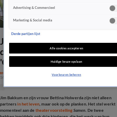
Advertising & Commercieel
Marketing & Social media
Derde partijen lijst
Jim Bakkum geeft talent
door aan oudste dochter:
Alle cookies accepteren
'Onze showbizzgenen'
Huidige keuze opslaan
BN'ERS
Voorkeuren beheren
16 juni 2026, 11:28
Jim Bakkum en zijn vrouw Bettina Holwerda zijn niet alleen
partners
in het leven
, maar ook op de planken. Het stel werkt
momenteel aan de
theatervoorstelling
Samen
. De twee
hebben inmiddels ook drie kinderen, die het werk van hun