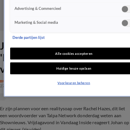
Advertising & Commercieel
Marketing & Social media
Derde partijen lijst
Johan haalt uit naar Rachel:
'Ik vind haar een
Alle cookies accepteren
verschrikking'
Huidige keuze opslaan
BN'ERS
Voorkeuren beheren
27 jan 2024, 10:32
Er zijn plannen voor een realitysoap over Rachel Hazes, dit liet
een woordvoerder van Talpa Network donderdag weten aan
Shownieuws. Vrijdagavond in Vandaag Inside reageert Johan op
dit nieuws
(zie video)
.