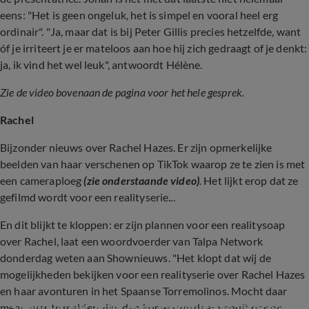
eens: "Het is geen ongeluk, het is simpel en vooral heel erg
ordinair". "Ja, maar dat is bij Peter Gillis precies hetzelfde, want
óf je irriteert je er mateloos aan hoe hij zich gedraagt of je denkt:
ja, ik vind het wel leuk", antwoordt Hélène.
Zie de video bovenaan de pagina voor het hele gesprek.
Rachel
Bijzonder nieuws over Rachel Hazes. Er zijn opmerkelijke
beelden van haar verschenen op TikTok waarop ze te zien is met
een cameraploeg
(zie onderstaande video)
.
Het lijkt erop dat ze
gefilmd wordt voor een realityserie...
En dit blijkt te kloppen: er zijn plannen voor een realitysoap
over Rachel, laat een woordvoerder van Talpa Network
donderdag weten aan Shownieuws. "Het klopt dat wij de
mogelijkheden bekijken voor een realityserie over Rachel Hazes
en haar avonturen in het Spaanse Torremolinos. Mocht daar
Shownieuws-tafel over mogelijke realityserie 
meer over te melden zijn, dan komen we daar vanuit ons op