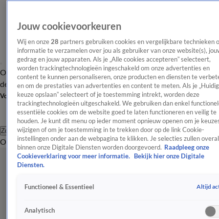
Jouw cookievoorkeuren
Wij en onze
28
partners gebruiken cookies en vergelijkbare technieken 
informatie te verzamelen over jou als gebruiker van onze website(s), jou
gedrag en jouw apparaten. Als je „Alle cookies accepteren” selecteert,
worden trackingtechnologieën ingeschakeld om onze advertenties en
Overzicht
Afleveringen
Tip
Entertainment
BN'ers
TV
Crime
Algemeen
content te kunnen personaliseren, onze producten en diensten te verbet
de redactie
Nieuwsbrief
en om de prestaties van advertenties en content te meten. Als je „Huidi
keuze opslaan” selecteert of je toestemming intrekt, worden deze
Volg Shownieuws
trackingtechnologieën uitgeschakeld. We gebruiken dan enkel functionel
essentiële cookies om de website goed te laten functioneren en veilig te
houden. Je kunt dit menu op ieder moment opnieuw openen om je keuzes
wijzigen of om je toestemming in te trekken door op de link Cookie-
Zoeken
instellingen onder aan de webpagina te klikken. Je selecties zullen overal
Overzicht
Entertainment
Spraakmakend
Reality
Crime
Video's
Afl
binnen onze Digitale Diensten worden doorgevoerd.
Raadpleeg onze
Cookieverklaring voor meer informatie.
Bekijk hier onze Digitale
Diensten.
Altijd ac
Functioneel & Essentieel
Analytisch