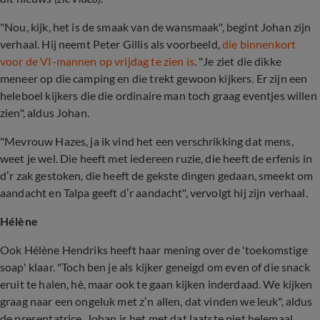
"Nou, kijk, het is de smaak van de wansmaak", begint Johan zijn
verhaal. Hij neemt Peter Gillis als voorbeeld,
die binnenkort
voor de VI-mannen op vrijdag te zien is
. "Je ziet die dikke
meneer op die camping en die trekt gewoon kijkers. Er zijn een
heleboel kijkers die die ordinaire man toch graag eventjes willen
zien", aldus Johan.
"Mevrouw Hazes, ja ik vind het een verschrikking dat mens,
weet je wel. Die heeft met iedereen ruzie, die heeft de erfenis in
d’r zak gestoken, die heeft de gekste dingen gedaan, smeekt om
aandacht en Talpa geeft d’r aandacht", vervolgt hij zijn verhaal.
Hélène
Ook Hélène Hendriks heeft haar mening over de 'toekomstige
soap' klaar. "Toch ben je als kijker geneigd om even of die snack
eruit te halen, hè, maar ook te gaan kijken inderdaad. We kijken
graag naar een ongeluk met z’n allen, dat vinden we leuk", aldus
de presentatrice. Johan is het met dat laatste niet helemaal