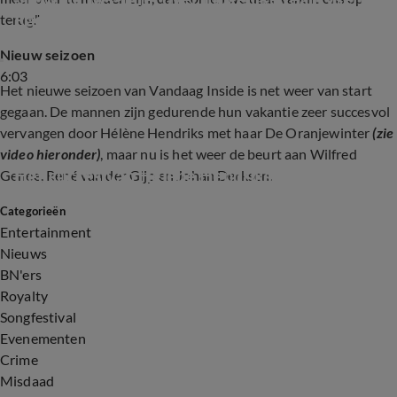
Rachel
terug."
Nieuw seizoen
6:03
Het nieuwe seizoen van Vandaag Inside is net weer van start
gegaan. De mannen zijn gedurende hun vakantie zeer succesvol
vervangen door Hélène Hendriks met haar De Oranjewinter
(zie
video hieronder)
, maar nu is het weer de beurt aan Wilfred
Het succes van Helene Hendriks
Genee, René van der Gijp en Johan Derksen.
Categorieën
7:12
Entertainment
Nieuws
BN'ers
Royalty
Songfestival
Evenementen
Crime
Misdaad