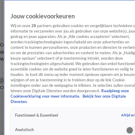
Jouw cookievoorkeuren
Wij en onze
28
partners gebruiken cookies en vergelijkbare technieken 
informatie te verzamelen over jou als gebruiker van onze website(s), jou
gedrag en jouw apparaten. Als je „Alle cookies accepteren” selecteert,
worden trackingtechnologieën ingeschakeld om onze advertenties en
Overzicht
Afleveringen
Tip
Entertainment
BN'ers
TV
Crime
Algemeen
content te kunnen personaliseren, onze producten en diensten te verbet
de redactie
Nieuwsbrief
en om de prestaties van advertenties en content te meten. Als je „Huidi
keuze opslaan” selecteert of je toestemming intrekt, worden deze
Volg Shownieuws
trackingtechnologieën uitgeschakeld. We gebruiken dan enkel functionel
essentiële cookies om de website goed te laten functioneren en veilig te
houden. Je kunt dit menu op ieder moment opnieuw openen om je keuzes
wijzigen of om je toestemming in te trekken door op de link Cookie-
Zoeken
instellingen onder aan de webpagina te klikken. Je selecties zullen overal
Overzicht
Entertainment
Spraakmakend
Reality
Crime
Video's
Afl
binnen onze Digitale Diensten worden doorgevoerd.
Raadpleeg onze
Cookieverklaring voor meer informatie.
Bekijk hier onze Digitale
Diensten.
Altijd ac
Functioneel & Essentieel
Analytisch