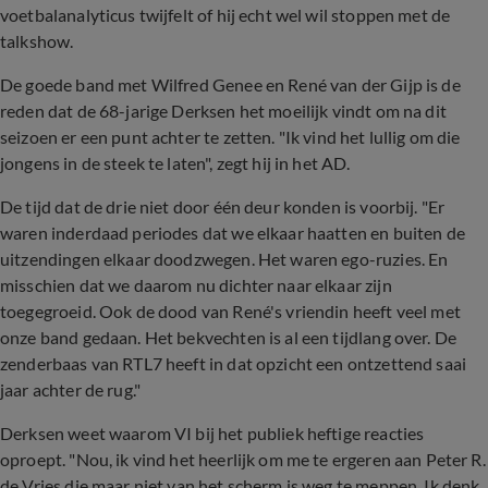
voetbalanalyticus twijfelt of hij echt wel wil stoppen met de
talkshow.
De goede band met Wilfred Genee en René van der Gijp is de
reden dat de 68-jarige Derksen het moeilijk vindt om na dit
seizoen er een punt achter te zetten. "Ik vind het lullig om die
jongens in de steek te laten", zegt hij in het AD.
De tijd dat de drie niet door één deur konden is voorbij. "Er
waren inderdaad periodes dat we elkaar haatten en buiten de
uitzendingen elkaar doodzwegen. Het waren ego-ruzies. En
misschien dat we daarom nu dichter naar elkaar zijn
toegegroeid. Ook de dood van René's vriendin heeft veel met
onze band gedaan. Het bekvechten is al een tijdlang over. De
zenderbaas van RTL7 heeft in dat opzicht een ontzettend saai
jaar achter de rug."
Derksen weet waarom VI bij het publiek heftige reacties
oproept. "Nou, ik vind het heerlijk om me te ergeren aan Peter R.
de Vries die maar niet van het scherm is weg te meppen. Ik denk