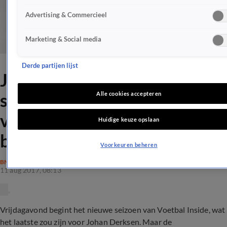
Advertising & Commercieel
Marketing & Social media
Derde partijen lijst
Johan Derksen twijfelt over
stoppen VI: "Dood van René's
Alle cookies accepteren
vriendin heeft veel met onze
Huidige keuze opslaan
band gedaan"
Voorkeuren beheren
BN'ERS
11 aug 2017, 08:13
Vrijdagavond begint het nieuwe seizoen van Voetbal Inside, wat
het laatste zou zijn voor Johan Derksen. Maar de