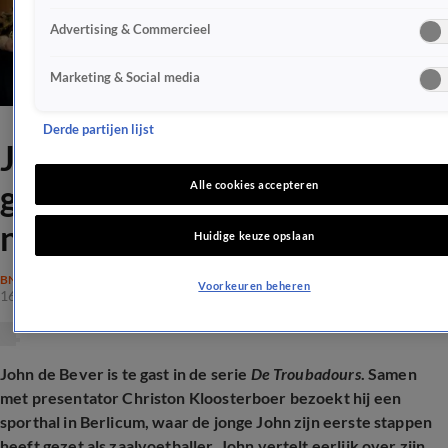
Advertising & Commercieel
Marketing & Social media
Derde partijen lijst
John de Bever over
geaardheid in de sport: 'Doe
Alle cookies accepteren
normaal'
Huidige keuze opslaan
BN'ERS
Voorkeuren beheren
16 okt 2025, 14:30
John de Bever is te gast in de serie
De Troubadours
. Samen
met presentator Christon Kloosterboer bezoekt hij een
sporthal in Berlicum, waar de jonge John zijn eerste stappen
heeft gezet als zaalvoetballer. John vertelt eerlijk over zijn