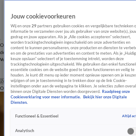
Jouw cookievoorkeuren
Wij en onze
29
partners gebruiken cookies en vergelijkbare technieken 
informatie te verzamelen over jou als gebruiker van onze website(s), jou
gedrag en jouw apparaten. Als je „Alle cookies accepteren” selecteert,
worden trackingtechnologieën ingeschakeld om onze advertenties en
Overzicht
Afleveringen
Tip
Entertainment
BN'ers
TV
Crime
Algemeen
content te kunnen personaliseren, onze producten en diensten te verbet
de redactie
Nieuwsbrief
en om de prestaties van advertenties en content te meten. Als je „Huidi
keuze opslaan” selecteert of je toestemming intrekt, worden deze
Volg Shownieuws
trackingtechnologieën uitgeschakeld. We gebruiken dan enkel functionel
essentiële cookies om de website goed te laten functioneren en veilig te
houden. Je kunt dit menu op ieder moment opnieuw openen om je keuzes
wijzigen of om je toestemming in te trekken door op de link Cookie-
Zoeken
instellingen onder aan de webpagina te klikken. Je selecties zullen overal
Overzicht
Entertainment
Spraakmakend
Reality
Crime
Video's
Afl
binnen onze Digitale Diensten worden doorgevoerd.
Raadpleeg onze
Cookieverklaring voor meer informatie.
Bekijk hier onze Digitale
Diensten.
Altijd ac
Functioneel & Essentieel
Analytisch