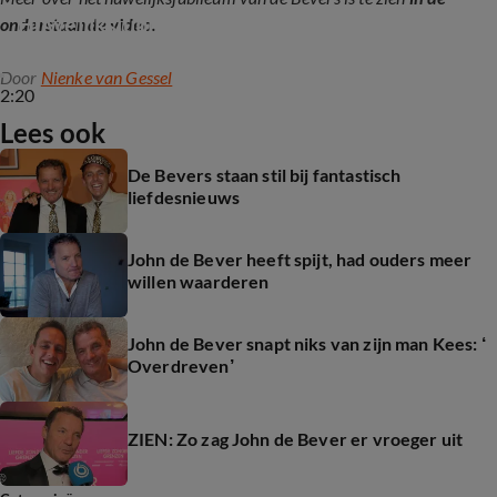
Huwelijksjubileum bij De Bevers
onderstaande video.
Door
Nienke van Gessel
2:20
Lees ook
De Bevers staan stil bij fantastisch
liefdesnieuws
John de Bever heeft spijt, had ouders meer
willen waarderen
John de Bever snapt niks van zijn man Kees: ‘
Overdreven’
ZIEN: Zo zag John de Bever er vroeger uit