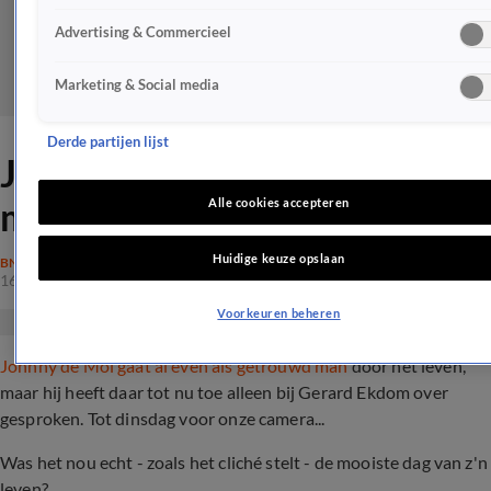
Advertising & Commercieel
Marketing & Social media
Derde partijen lijst
Johnny glundert over de
mooiste dag van z'n leven
Alle cookies accepteren
Huidige keuze opslaan
BN'ERS
16 okt 2018, 22:55
Voorkeuren beheren
Johnny de Mol gaat al even als getrouwd man
door het leven,
maar hij heeft daar tot nu toe alleen bij Gerard Ekdom over
gesproken. Tot dinsdag voor onze camera...
Was het nou echt - zoals het cliché stelt - de mooiste dag van z'n
leven?