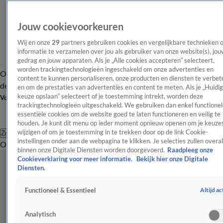
Jouw cookievoorkeuren
Wij en onze
29
partners gebruiken cookies en vergelijkbare technieken 
informatie te verzamelen over jou als gebruiker van onze website(s), jou
gedrag en jouw apparaten. Als je „Alle cookies accepteren” selecteert,
worden trackingtechnologieën ingeschakeld om onze advertenties en
Overzicht
Afleveringen
Tip
Entertainment
BN'ers
TV
Crime
Algemeen
content te kunnen personaliseren, onze producten en diensten te verbet
de redactie
Nieuwsbrief
en om de prestaties van advertenties en content te meten. Als je „Huidi
keuze opslaan” selecteert of je toestemming intrekt, worden deze
Volg Shownieuws
trackingtechnologieën uitgeschakeld. We gebruiken dan enkel functionel
essentiële cookies om de website goed te laten functioneren en veilig te
houden. Je kunt dit menu op ieder moment opnieuw openen om je keuzes
wijzigen of om je toestemming in te trekken door op de link Cookie-
Zoeken
instellingen onder aan de webpagina te klikken. Je selecties zullen overal
Overzicht
Entertainment
Spraakmakend
Reality
Crime
Video's
Afl
binnen onze Digitale Diensten worden doorgevoerd.
Raadpleeg onze
Cookieverklaring voor meer informatie.
Bekijk hier onze Digitale
Diensten.
Altijd ac
Functioneel & Essentieel
Analytisch