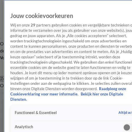
Jouw cookievoorkeuren
Wij en onze
29
partners gebruiken cookies en vergelijkbare technieken 
informatie te verzamelen over jou als gebruiker van onze website(s), jou
gedrag en jouw apparaten. Als je „Alle cookies accepteren” selecteert,
worden trackingtechnologieën ingeschakeld om onze advertenties en
Overzicht
Afleveringen
Tip
Entertainment
BN'ers
TV
Crime
Algemeen
content te kunnen personaliseren, onze producten en diensten te verbet
de redactie
Nieuwsbrief
en om de prestaties van advertenties en content te meten. Als je „Huidi
keuze opslaan” selecteert of je toestemming intrekt, worden deze
Volg Shownieuws
trackingtechnologieën uitgeschakeld. We gebruiken dan enkel functionel
essentiële cookies om de website goed te laten functioneren en veilig te
houden. Je kunt dit menu op ieder moment opnieuw openen om je keuzes
wijzigen of om je toestemming in te trekken door op de link Cookie-
Zoeken
instellingen onder aan de webpagina te klikken. Je selecties zullen overal
Overzicht
Entertainment
Spraakmakend
Reality
Crime
Video's
Afl
binnen onze Digitale Diensten worden doorgevoerd.
Raadpleeg onze
Cookieverklaring voor meer informatie.
Bekijk hier onze Digitale
Diensten.
Altijd ac
Functioneel & Essentieel
Analytisch