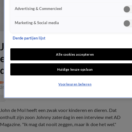
Advertising & Commercieel
Marketing & Social media
Derde partijen lijst
Johnny: John de Mol heeft
een zwak voor kinderen en
Alle cookies accepteren
dieren
Huidige keuze opslaan
BN'ERS
Voorkeuren beheren
26 okt 2019, 12:51
John de Mol heeft een zwak voor kinderen en dieren. Dat
onthult zijn zoon Johnny zaterdag in een interview met AD
Magazine. "Ik mag dat nooit zeggen, maar ik doe het wel."