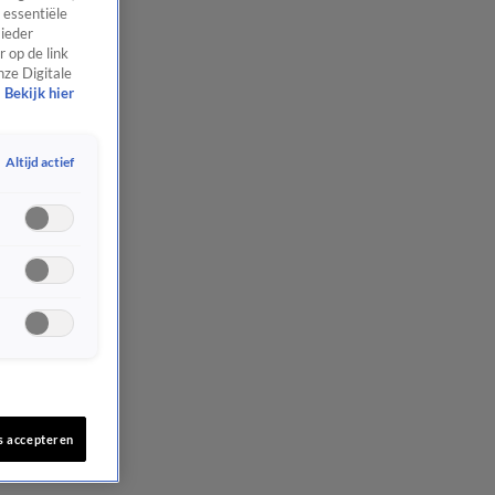
 essentiële
 ieder
 op de link
nze Digitale
Bekijk hier
Altijd actief
s accepteren