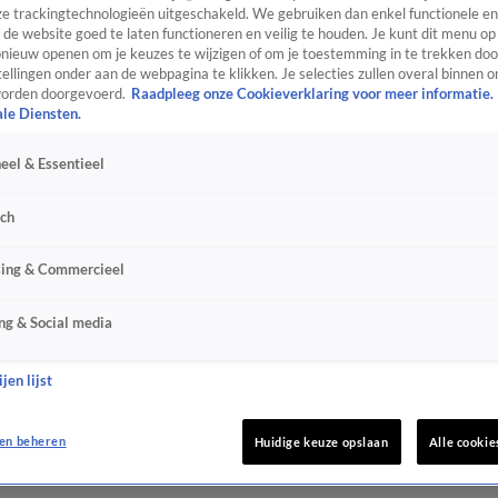
e trackingtechnologieën uitgeschakeld. We gebruiken dan enkel functionele en
de website goed te laten functioneren en veilig te houden. Je kunt dit menu op
ieuw openen om je keuzes te wijzigen of om je toestemming in te trekken door
ellingen onder aan de webpagina te klikken. Je selecties zullen overal binnen o
orden doorgevoerd.
Raadpleeg onze Cookieverklaring voor meer informatie.
ale Diensten.
eel & Essentieel
sch
sing & Commercieel
ng & Social media
jen lijst
en beheren
Huidige keuze opslaan
Alle cookie