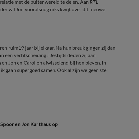
relatie met de buitenwereld te delen. Aan
RTL
rder wil Jon vooralsnog niks kwijt over dit nieuwe
n ruim19 jaar bij elkaar. Na hun breuk gingen zij dan
an een vechtscheiding. Destijds deden zij aan
n en Jon en Carolien afwisselend bij hen bleven. In
 ik gaan supergoed samen. Ook al zijn we geen stel
Het liefdesverhaal van Jon Karthaus en Carolien Spoor 
n Spoor en Jon Karthaus op