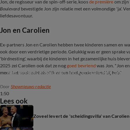
Jon, de regisseur van de spin-off-serie, koos
de première
om zijn 
Boulevard
bevestigde Jon zijn relatie met een volmondige 'ja'. Ve
liefdesavontuur.
Jon en Carolien
Ex-partners Jon en Carolien hebben twee kinderen samen en ware
ook door een verdrietige periode. Gelukkig was er geen sprake v
'birdnesting', waarbij de kinderen in het gezamenlijke huis bleve
2025 zei Carolien ook dat ze nog
goed bevriend
was Jon. "Jon en
meer, het voelt echt alsof ik er een heel goede vriend bij heb."
Door
Shownieuws-redactie
1:50
Lees ook
Zoveel levert de 'scheidingsvilla' van Carolie