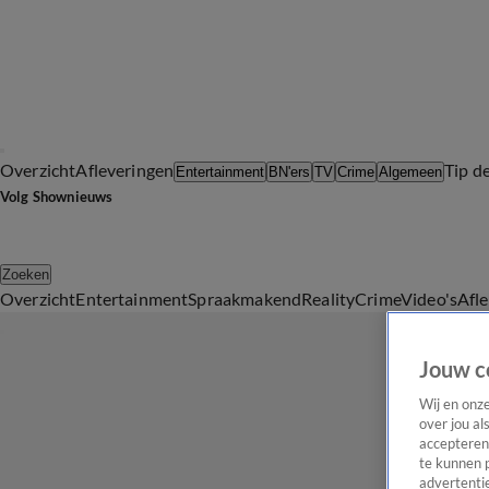
Overzicht
Afleveringen
Tip d
Entertainment
BN'ers
TV
Crime
Algemeen
Volg Shownieuws
Zoeken
Overzicht
Entertainment
Spraakmakend
Reality
Crime
Video's
Afl
Jouw c
Wij en onz
over jou al
accepteren
te kunnen 
advertentie