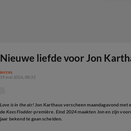
Nieuwe liefde voor Jon Kartha
BN'ERS
19 mei 2026, 08:32
Love is in the air!
Jon Karthaus verscheen maandagavond met een
de
Kees Flodder-
première. Eind 2024 maakten Jon en zijn voorm
jaar bekend te gaan scheiden.