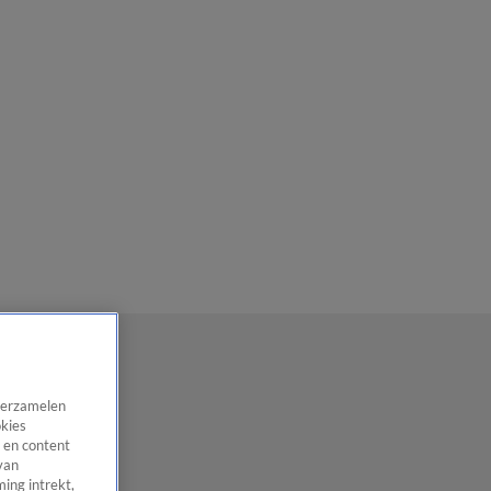
 verzamelen
okies
 en content
van
ing intrekt,