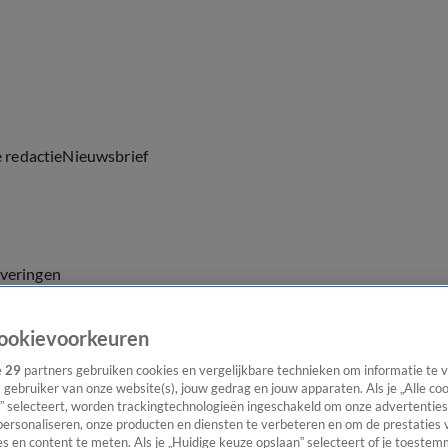
e redactie
Nieuwsbrief
everingen
ookievoorkeuren
e
29
partners gebruiken cookies en vergelijkbare technieken om informatie te
s gebruiker van onze website(s), jouw gedrag en jouw apparaten. Als je „Alle co
” selecteert, worden trackingtechnologieën ingeschakeld om onze advertenties
personaliseren, onze producten en diensten te verbeteren en om de prestaties 
s en content te meten. Als je „Huidige keuze opslaan” selecteert of je toestemm