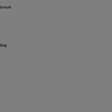
a breuk
ding