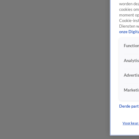
worden dez
cookies om 
moment opn
Cookie-inst
Diensten w
onze Digit
Function
Analyti
Adverti
Marketi
Derde parti
Voorkeur